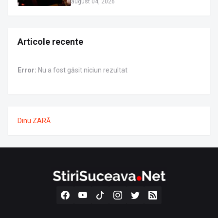
august 04, 2026
Articole recente
Error:
Nu a fost găsit niciun rezultat
Dinu ZARĂ