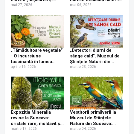
sensibilitatea plantelor”,
mai 27, 2026
în luna mai, la Muzeul de
mai 06, 2026
la Muzeul de Științele
Științele Naturii Suceava
Naturii din Suceava
„Tămăduitoare vegetale”
„Detectori diurni de
- O incursiune
sânge cald”. Muzeul de
fascinantă în lumea
Științele Naturii din
plantelor medicinale și
aprilie 16, 2026
Suceava invită copiii să
martie 23, 2026
comestibile ale
descopere păsările
Bucovinei
răpitoare de zi
Expoziția Mineralia
Vestitorii primăverii la
revine la Suceava:
Muzeul de Științele
cristale rare, moldavit și
Naturii din Suceava:
meteoriți
martie 17, 2026
lecție despre păsări
martie 04, 2026