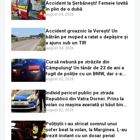
Accident la Șerbănești! Femeie lovită
în plin de o dubă
august 04, 2026
Accident groaznic la Verești! Un
bătrân pe moped a ratat o depășire și
a ajuns sub un TIR
august 04, 2026
Cursă nebună pe străzile din
Câmpulung! Un tânăr de 23 de ani a
fugit de poliție cu un BMW, dar s-a
oprit într-un gard de pe strada
august 03, 2026
Sirenei
Individ pericol public pe strada
Republicii din Vatra Dornei. Prins la
volan cu mașina avariată și băut bine,
în plină zi
august 02, 2026
Polițiștii i-au stricat somnul unui
șofer beat la volan, la Marginea. L-au
trezit instant cu un dosar penal