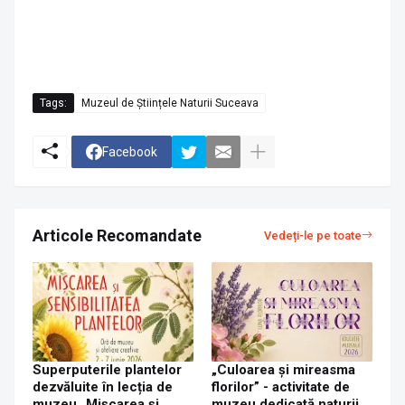
Tags:
Muzeul de Științele Naturii Suceava
Facebook
Articole Recomandate
Vedeți-le pe toate
Superputerile plantelor
„Culoarea și mireasma
dezvăluite în lecția de
florilor” - activitate de
muzeu „Mișcarea și
muzeu dedicată naturii