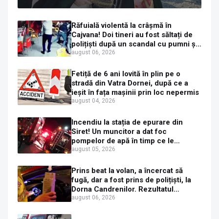
că îi pregătește judecata canonică
Răfuială violentă la crâșmă în
Cajvana! Doi tineri au fost săltați de
polițiști după un scandal cu pumni și
mașini distruse
august 06, 2026
Fetiță de 6 ani lovită în plin pe o
stradă din Vatra Dornei, după ce a
ieșit în fața mașinii prin loc nepermis
august 04, 2026
Incendiu la stația de epurare din
Siret! Un muncitor a dat foc
pompelor de apă în timp ce le
alimenta cu combustibil
august 05, 2026
Prins beat la volan, a încercat să
fugă, dar a fost prins de polițiști, la
Dorna Candrenilor. Rezultatul
etilotestului: 1,59 mg/l alcool pur în
august 06, 2026
aerul expirat