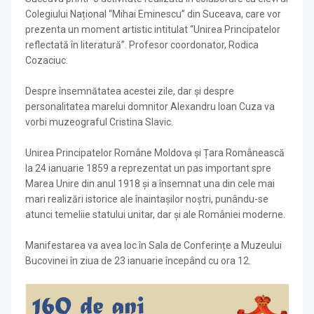
Colegiului Național “Mihai Eminescu” din Suceava, care vor
prezenta un moment artistic intitulat “Unirea Principatelor
reflectată în literatură”. Profesor coordonator, Rodica
Cozaciuc.
Despre însemnătatea acestei zile, dar și despre
personalitatea marelui domnitor Alexandru Ioan Cuza va
vorbi muzeograful Cristina Slavic.
Unirea Principatelor Române Moldova și Țara Românească
la 24 ianuarie 1859 a reprezentat un pas important spre
Marea Unire din anul 1918 și a însemnat una din cele mai
mari realizări istorice ale înaintașilor noștri, punându-se
atunci temeliie statului unitar, dar și ale României moderne.
Manifestarea va avea loc în Sala de Conferințe a Muzeului
Bucovinei în ziua de 23 ianuarie începând cu ora 12.