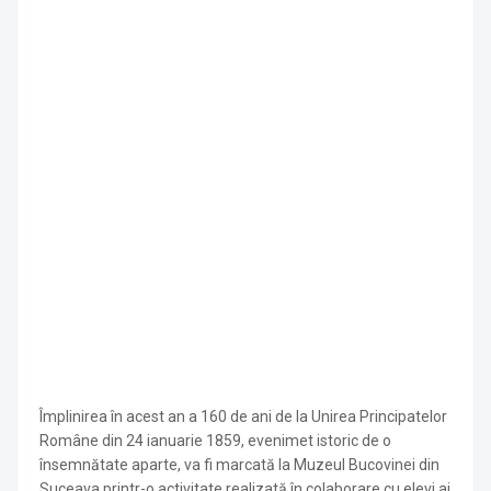
Împlinirea în acest an a 160 de ani de la Unirea Principatelor
Române din 24 ianuarie 1859, evenimet istoric de o
însemnătate aparte, va fi marcată la Muzeul Bucovinei din
Suceava printr-o activitate realizată în colaborare cu elevi ai