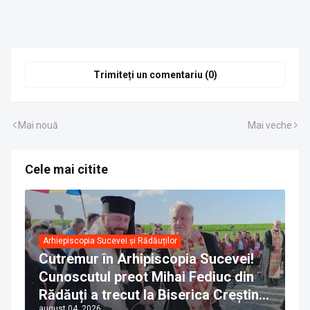
Trimiteți un comentariu (0)
Mai nouă
Mai veche
Cele mai citite
Arhiepiscopia Sucevei și Rădăuților
Cutremur în Arhipiscopia Sucevei!
Cunoscutul preot Mihai Fediuc din
Rădăuți a trecut la Biserica Creștină
august 04, 2026