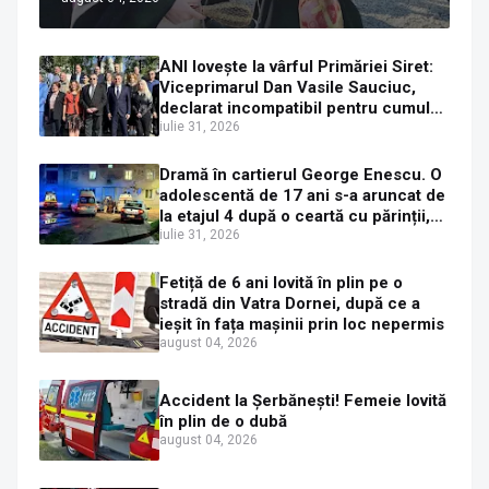
Ortodoxă Valahă. ÎPS Calinic anunță
că îi pregătește judecata canonică
ANI lovește la vârful Primăriei Siret:
Viceprimarul Dan Vasile Sauciuc,
declarat incompatibil pentru cumul
de funcții
iulie 31, 2026
Dramă în cartierul George Enescu. O
adolescentă de 17 ani s-a aruncat de
la etajul 4 după o ceartă cu părinții,
pe fondul consumului de alcool în
iulie 31, 2026
exces la o petrecere
Fetiță de 6 ani lovită în plin pe o
stradă din Vatra Dornei, după ce a
ieșit în fața mașinii prin loc nepermis
august 04, 2026
Accident la Șerbănești! Femeie lovită
în plin de o dubă
august 04, 2026