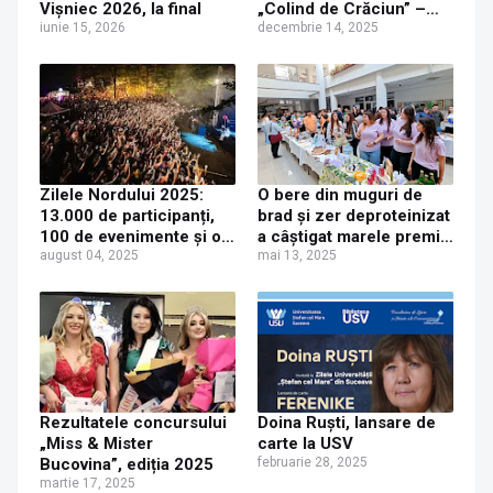
Vișniec 2026, la final
„Colind de Crăciun” –
iunie 15, 2026
ediția a XIII-a
decembrie 14, 2025
Zilele Nordului 2025:
O bere din muguri de
13.000 de participanți,
brad și zer deproteinizat
100 de evenimente și o
a câștigat marele premiu
nouă demonstrație a
august 04, 2025
la Food Fest-ul organizat
mai 13, 2025
faptului că orașele se
de USV
schimbă prin cultură
Rezultatele concursului
Doina Ruști, lansare de
„Miss & Mister
carte la USV
Bucovina”, ediția 2025
februarie 28, 2025
martie 17, 2025