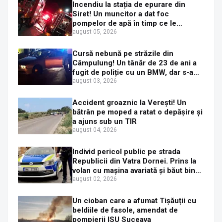
Incendiu la stația de epurare din
Siret! Un muncitor a dat foc
pompelor de apă în timp ce le
alimenta cu combustibil
august 05, 2026
Cursă nebună pe străzile din
Câmpulung! Un tânăr de 23 de ani a
fugit de poliție cu un BMW, dar s-a
oprit într-un gard de pe strada
august 03, 2026
Sirenei
Accident groaznic la Verești! Un
bătrân pe moped a ratat o depășire și
a ajuns sub un TIR
august 04, 2026
Individ pericol public pe strada
Republicii din Vatra Dornei. Prins la
volan cu mașina avariată și băut bine,
în plină zi
august 02, 2026
Un cioban care a afumat Tișăuții cu
beldiile de fasole, amendat de
pompierii ISU Suceava