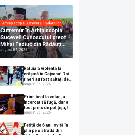
Arhiepiscopia Sucevei și Rădăuților
Cutremur în Arhipiscopia
Sucevei! Cunoscutul preot
Mihai Fediuc din Rădăuți a
august 04, 2026
trecut la Biserica Creștină
Ortodoxă Valahă. ÎPS
Calinic anunță că îi
Răfuială violentă la
pregătește judecata
crâșmă în Cajvana! Doi
canonică
tineri au fost săltați de
august 06, 2026
polițiști după un scandal
cu pumni și mașini
distruse
Prins beat la volan, a
încercat să fugă, dar a
fost prins de polițiști, la
august 06, 2026
Dorna Candrenilor.
Rezultatul etilotestului:
1,59 mg/l alcool pur în
Fetiță de 6 ani lovită în
aerul expirat
plin pe o stradă din