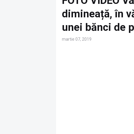
FOTO VIDEO Valu
dimineață, în v
unei bănci de 
martie 07, 2019