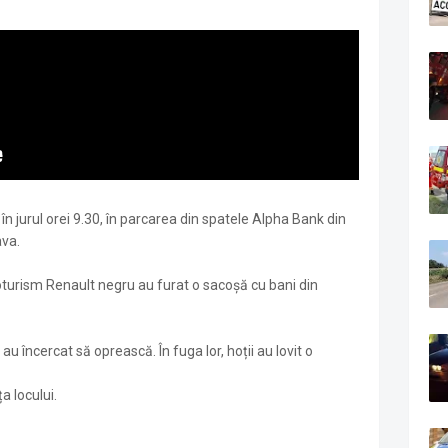
 în jurul orei 9.30, în parcarea din spatele Alpha Bank din
ava.
oturism Renault negru au furat o sacoșă cu bani din
au încercat să oprească. În fuga lor, hoții au lovit o
a locului.