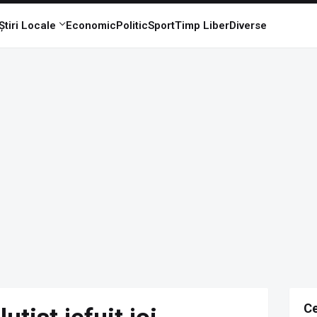
Știri Locale
Economic
Politic
Sport
Timp Liber
Diverse
Ce