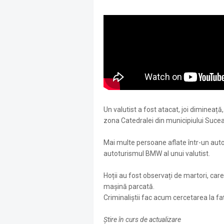
Un valutist a fost atacat, joi dimineață,
zona Catedralei din municipiului Suce
Mai multe persoane aflate într-un aut
autoturismul BMW al unui valutist.
Hoții au fost observați de martori, care 
mașină parcată.
Criminaliștii fac acum cercetarea la faț
Știre în curs de actualizare