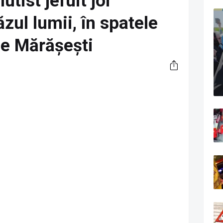
tist jefuit joi
ăzul lumii, în spatele
pe Mărășești