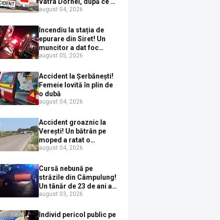
Vatra Dornei, după ce a
august 04, 2026
ieșit în fața mașinii prin
loc nepermis
Incendiu la stația de
epurare din Siret! Un
muncitor a dat foc
august 05, 2026
pompelor de apă în timp
ce le alimenta cu
combustibil
Accident la Șerbănești!
Femeie lovită în plin de
o dubă
august 04, 2026
Accident groaznic la
Verești! Un bătrân pe
moped a ratat o
august 04, 2026
depășire și a ajuns sub
un TIR
Cursă nebună pe
străzile din Câmpulung!
Un tânăr de 23 de ani a
august 03, 2026
fugit de poliție cu un
BMW, dar s-a oprit într-
un gard de pe strada
Individ pericol public pe