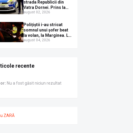
Sirenei
strada Republicii din
Vatra Dornei. Prins la
august 02, 2026
volan cu mașina
avariată și băut bine, în
plină zi
Polițiștii i-au stricat
somnul unui șofer beat
la volan, la Marginea. L-
august 04, 2026
au trezit instant cu un
dosar penal
ticole recente
ror:
Nu a fost găsit niciun rezultat
nu ZARĂ