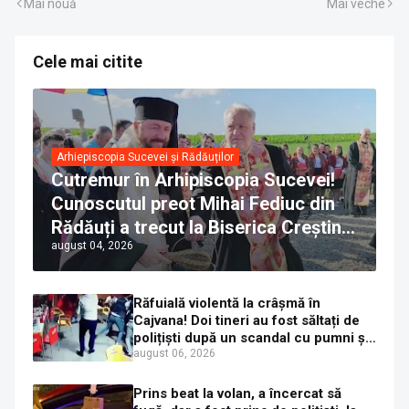
Mai nouă
Mai veche
Cele mai citite
Arhiepiscopia Sucevei și Rădăuților
Cutremur în Arhipiscopia Sucevei!
Cunoscutul preot Mihai Fediuc din
Rădăuți a trecut la Biserica Creștină
august 04, 2026
Ortodoxă Valahă. ÎPS Calinic anunță
că îi pregătește judecata canonică
Răfuială violentă la crâșmă în
Cajvana! Doi tineri au fost săltați de
polițiști după un scandal cu pumni și
mașini distruse
august 06, 2026
Prins beat la volan, a încercat să