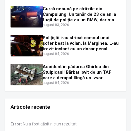
Cursă nebună pe străzile din
Câmpulung! Un tânăr de 23 de ani a
fugit de poliție cu un BMW, dar s-a
oprit într-un gard de pe strada
august 03, 2026
Sirenei
Polițiștii i-au stricat somnul unui
șofer beat la volan, la Marginea. L-au
trezit instant cu un dosar penal
august 04, 2026
Accident în pădurea Ghirleu din
Stulpicani! Bărbat lovit de un TAF
care a derapat lângă un izvor
august 04, 2026
Articole recente
Error:
Nu a fost găsit niciun rezultat