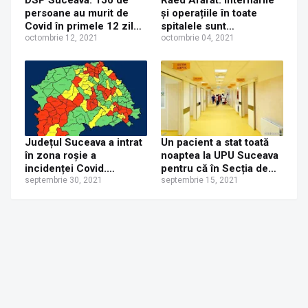
DSP Suceava: 150 de
Raed Arafat: Internările
persoane au murit de
și operațiile în toate
Covid în primele 12 zile
spitalele sunt
din luna octombrie, în
octombrie 12, 2021
suspendate pentru 30 de
octombrie 04, 2021
județul Suceava
zile. Prevederile nu se
aplică urgenţelor,
femeilor însărcinate,
pacienţilor oncologici
sau celor care trebuie să
facă dializă
Județul Suceava a intrat
Un pacient a stat toată
în zona roșie a
noaptea la UPU Suceava
incidenței Covid.
pentru că în Secția de
Numărul de cazuri în
septembrie 30, 2021
Terapie Intensivă nu mai
septembrie 15, 2021
fiecare localitate în parte
erau locuri.