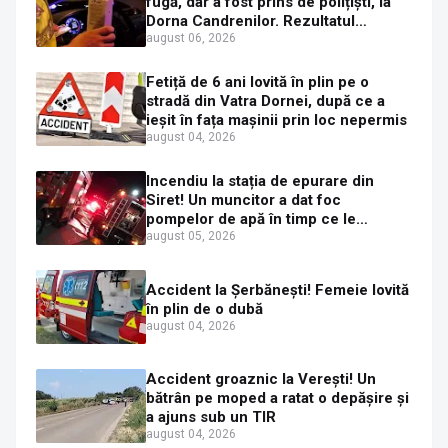
fugă, dar a fost prins de polițiști, la
Dorna Candrenilor. Rezultatul
etilotestului: 1,59 mg/l alcool pur în
august 06, 2026
aerul expirat
Fetiță de 6 ani lovită în plin pe o
stradă din Vatra Dornei, după ce a
ieșit în fața mașinii prin loc nepermis
august 04, 2026
Incendiu la stația de epurare din
Siret! Un muncitor a dat foc
pompelor de apă în timp ce le
alimenta cu combustibil
august 05, 2026
Accident la Șerbănești! Femeie lovită
în plin de o dubă
august 04, 2026
Accident groaznic la Verești! Un
bătrân pe moped a ratat o depășire și
a ajuns sub un TIR
august 04, 2026