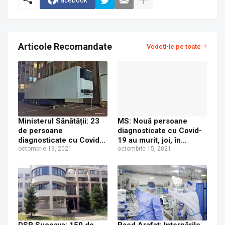
Articole Recomandate
Vedeți-le pe toate
Ministerul Sănătății: 23
MS: Nouă persoane
de persoane
diagnosticate cu Covid-
diagnosticate cu Covid-
19 au murit, joi, în
19 au murit, luni, în
octombrie 19, 2021
județul Suceava
octombrie 15, 2021
județul Suceava