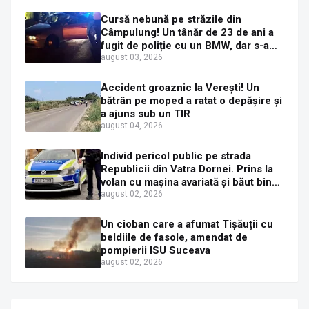
Cursă nebună pe străzile din
Câmpulung! Un tânăr de 23 de ani a
fugit de poliție cu un BMW, dar s-a
oprit într-un gard de pe strada
august 03, 2026
Sirenei
Accident groaznic la Verești! Un
bătrân pe moped a ratat o depășire și
a ajuns sub un TIR
august 04, 2026
Individ pericol public pe strada
Republicii din Vatra Dornei. Prins la
volan cu mașina avariată și băut bine,
în plină zi
august 02, 2026
Un cioban care a afumat Tișăuții cu
beldiile de fasole, amendat de
pompierii ISU Suceava
august 02, 2026