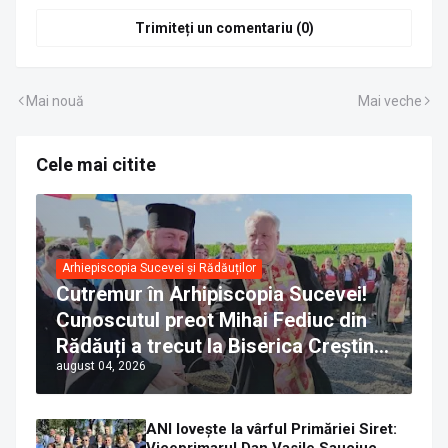
Trimiteți un comentariu (0)
Mai nouă
Mai veche
Cele mai citite
Arhiepiscopia Sucevei și Rădăuților
Cutremur în Arhipiscopia Sucevei!
Cunoscutul preot Mihai Fediuc din
Rădăuți a trecut la Biserica Creștină
august 04, 2026
Ortodoxă Valahă. ÎPS Calinic anunță
că îi pregătește judecata canonică
ANI lovește la vârful Primăriei Siret:
Viceprimarul Dan Vasile Sauciuc,