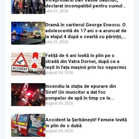
declarat incompatibil pentru cumul
de funcții
iulie 31, 2026
Dramă în cartierul George Enescu. O
adolescentă de 17 ani s-a aruncat de
la etajul 4 după o ceartă cu părinții,
pe fondul consumului de alcool în
iulie 31, 2026
exces la o petrecere
Fetiță de 6 ani lovită în plin pe o
stradă din Vatra Dornei, după ce a
ieșit în fața mașinii prin loc nepermis
august 04, 2026
Incendiu la stația de epurare din
Siret! Un muncitor a dat foc
pompelor de apă în timp ce le
alimenta cu combustibil
august 05, 2026
Accident la Șerbănești! Femeie lovită
în plin de o dubă
august 04, 2026