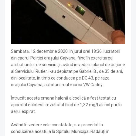
Sâmbătă, 12 decembrie 2020, în jurul orei 18:36, lucrătorii
din cadrul Poliției orașului Cajvana, fiind în exercitarea
atribuțiunilor de serviciu și având în vedere planul de acțiune
al Serviciului Rutier, l-au depistat pe Gabriel B., de 35 de ani,
din localitate, în timp ce conducea pe DC 43, pe raza
orașului Cajvana, autoturismul marca VW Caddy.
Întrucât acesta emana halenă alcoolică a fost testat cu
aparatul etilotest, rezultatul fiind de 1,32 mg/l alcool pur în
aerul expirat.
Având în vedere cele constatate, s-a procedat la
conducerea acestuia la Spitalul Municipal Rădăuți în