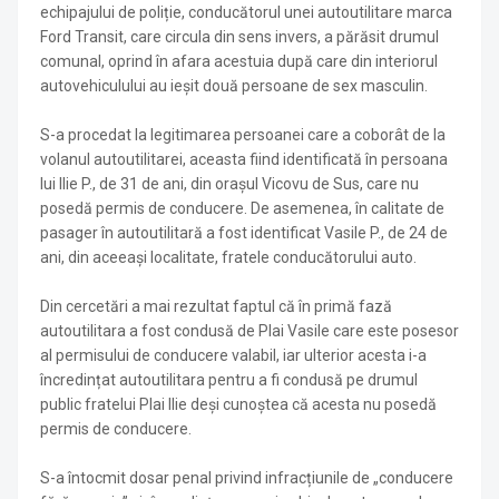
echipajului de poliție, conducătorul unei autoutilitare marca
Ford Transit, care circula din sens invers, a părăsit drumul
comunal, oprind în afara acestuia după care din interiorul
autovehiculului au ieșit două persoane de sex masculin.
S-a procedat la legitimarea persoanei care a coborât de la
volanul autoutilitarei, aceasta fiind identificată în persoana
lui Ilie P., de 31 de ani, din orașul Vicovu de Sus, care nu
posedă permis de conducere. De asemenea, în calitate de
pasager în autoutilitară a fost identificat Vasile P., de 24 de
ani, din aceeași localitate, fratele conducătorului auto.
Din cercetări a mai rezultat faptul că în primă fază
autoutilitara a fost condusă de Plai Vasile care este posesor
al permisului de conducere valabil, iar ulterior acesta i-a
încredințat autoutilitara pentru a fi condusă pe drumul
public fratelui Plai Ilie deși cunoștea că acesta nu posedă
permis de conducere.
S-a întocmit dosar penal privind infracțiunile de „conducere