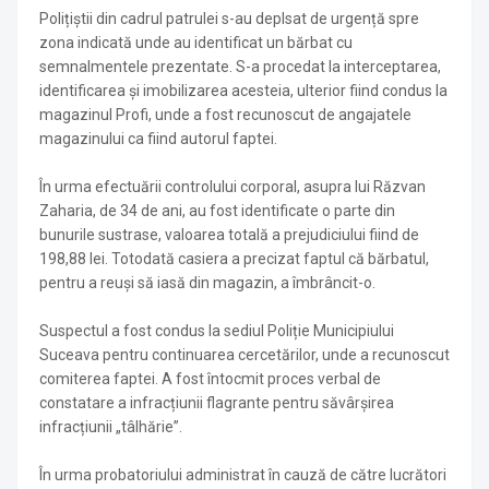
Polițiștii din cadrul patrulei s-au deplsat de urgență spre
zona indicată unde au identificat un bărbat cu
semnalmentele prezentate. S-a procedat la interceptarea,
identificarea și imobilizarea acesteia, ulterior fiind condus la
magazinul Profi, unde a fost recunoscut de angajatele
magazinului ca fiind autorul faptei.
În urma efectuării controlului corporal, asupra lui Răzvan
Zaharia, de 34 de ani, au fost identificate o parte din
bunurile sustrase, valoarea totală a prejudiciului fiind de
198,88 lei. Totodată casiera a precizat faptul că bărbatul,
pentru a reuși să iasă din magazin, a îmbrâncit-o.
Suspectul a fost condus la sediul Poliție Municipiului
Suceava pentru continuarea cercetărilor, unde a recunoscut
comiterea faptei. A fost întocmit proces verbal de
constatare a infracțiunii flagrante pentru săvârșirea
infracțiunii „tâlhărie”.
În urma probatoriului administrat în cauză de către lucrători