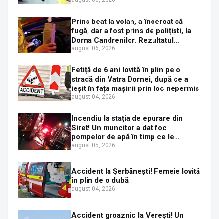
mașini distruse
Prins beat la volan, a încercat să
fugă, dar a fost prins de polițiști, la
Dorna Candrenilor. Rezultatul
etilotestului: 1,59 mg/l alcool pur în
august 06, 2026
aerul expirat
Fetiță de 6 ani lovită în plin pe o
stradă din Vatra Dornei, după ce a
ieșit în fața mașinii prin loc nepermis
august 04, 2026
Incendiu la stația de epurare din
Siret! Un muncitor a dat foc
pompelor de apă în timp ce le
alimenta cu combustibil
august 05, 2026
Accident la Șerbănești! Femeie lovită
în plin de o dubă
august 04, 2026
Accident groaznic la Verești! Un