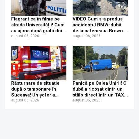
Flagrant ca în filme pe
VIDEO Cum s-a produs
strada Universității! Cum
accidentul BMW-dubă
au ajuns după gratii doi
de la cafeneaua Brown.
tineri care au furat
august 06, 2026
Concluzia polițiștilor
august 06, 2026
console PS5
Răsturnare de situație
Panică pe Calea Unirii! O
după o tamponare în
dubă a ricoșat dintr-un
Suceava! Un șofer a
stâlp direct într-un TAXI.
ajuns la Urgențe la 24 de
august 05, 2026
O mamă și fetița ei de 6
august 05, 2026
ore după ce a fost
ani au ajuns la spital
tamponat de o tânără
neatentă