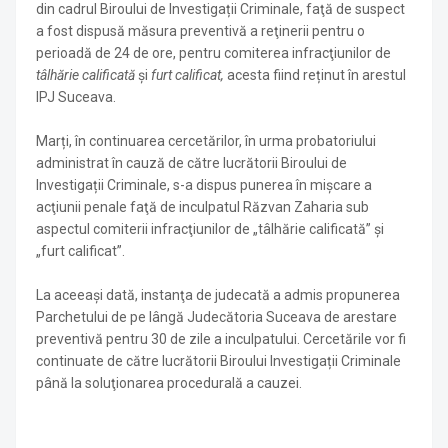
din cadrul Biroului de Investigații Criminale, faţă de suspect
a fost dispusă măsura preventivă a reţinerii pentru o
perioadă de 24 de ore, pentru comiterea infracţiunilor de
tâlhărie calificată
și
furt calificat,
acesta fiind reținut în arestul
IPJ Suceava.
Marți, în continuarea cercetărilor, în urma probatoriului
administrat în cauză de către lucrătorii Biroului de
Investigații Criminale, s-a dispus punerea în mişcare a
acţiunii penale faţă de inculpatul Răzvan Zaharia sub
aspectul comiterii infracţiunilor de „tâlhărie calificată” şi
„furt calificat”.
La aceeaşi dată, instanţa de judecată a admis propunerea
Parchetului de pe lângă Judecătoria Suceava de arestare
preventivă pentru 30 de zile a inculpatului. Cercetările vor fi
continuate de către lucrătorii Biroului Investigații Criminale
până la soluţionarea procedurală a cauzei.