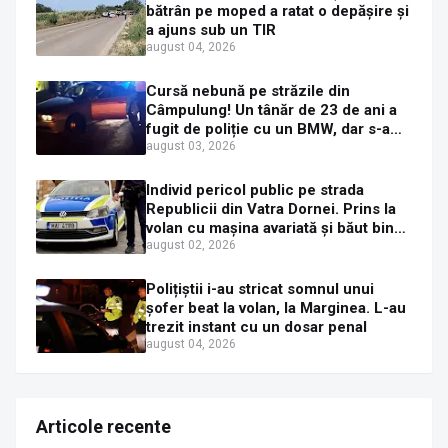
bătrân pe moped a ratat o depășire și
a ajuns sub un TIR
august 04, 2026
Cursă nebună pe străzile din
Câmpulung! Un tânăr de 23 de ani a
fugit de poliție cu un BMW, dar s-a
oprit într-un gard de pe strada
august 03, 2026
Sirenei
Individ pericol public pe strada
Republicii din Vatra Dornei. Prins la
volan cu mașina avariată și băut bine,
în plină zi
august 02, 2026
Polițiștii i-au stricat somnul unui
șofer beat la volan, la Marginea. L-au
trezit instant cu un dosar penal
august 04, 2026
Articole recente