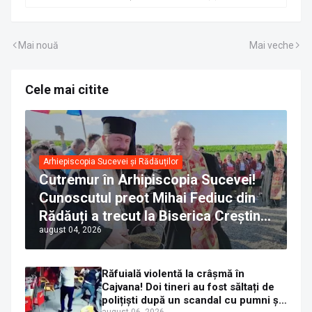
Mai nouă
Mai veche
Cele mai citite
Arhiepiscopia Sucevei și Rădăuților
Cutremur în Arhipiscopia Sucevei!
Cunoscutul preot Mihai Fediuc din
Rădăuți a trecut la Biserica Creștină
august 04, 2026
Ortodoxă Valahă. ÎPS Calinic anunță
că îi pregătește judecata canonică
Răfuială violentă la crâșmă în
Cajvana! Doi tineri au fost săltați de
polițiști după un scandal cu pumni și
august 06, 2026