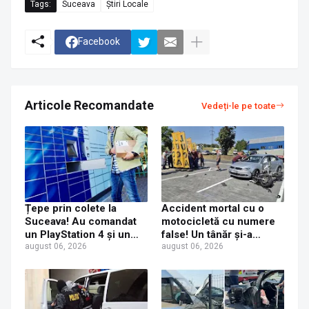
Tags:
Suceava
Știri Locale
Facebook
Articole Recomandate
Vedeți-le pe toate
Țepe prin colete la
Accident mortal cu o
Suceava! Au comandat
motocicletă cu numere
un PlayStation 4 și un
false! Un tânăr și-a
iPhone 17 Pro Max, dar
august 06, 2026
pierdut viața după ce un
august 06, 2026
au primit acasă un CD și
șofer a virat fără să se
o jucărie de plastic
asigure