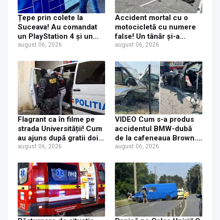
Țepe prin colete la
Accident mortal cu o
Suceava! Au comandat
motocicletă cu numere
un PlayStation 4 și un
false! Un tânăr și-a
iPhone 17 Pro Max, dar
august 06, 2026
pierdut viața după ce un
august 06, 2026
au primit acasă un CD și
șofer a virat fără să se
o jucărie de plastic
asigure
Flagrant ca în filme pe
VIDEO Cum s-a produs
strada Universității! Cum
accidentul BMW-dubă
au ajuns după gratii doi
de la cafeneaua Brown.
tineri care au furat
august 06, 2026
Concluzia polițiștilor
august 06, 2026
console PS5