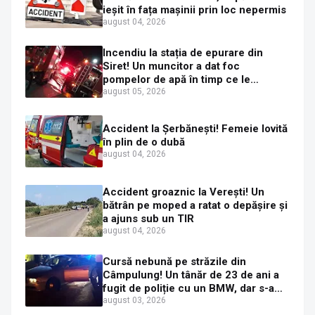
ieșit în fața mașinii prin loc nepermis
august 04, 2026
Incendiu la stația de epurare din
Siret! Un muncitor a dat foc
pompelor de apă în timp ce le
alimenta cu combustibil
august 05, 2026
Accident la Șerbănești! Femeie lovită
în plin de o dubă
august 04, 2026
Accident groaznic la Verești! Un
bătrân pe moped a ratat o depășire și
a ajuns sub un TIR
august 04, 2026
Cursă nebună pe străzile din
Câmpulung! Un tânăr de 23 de ani a
fugit de poliție cu un BMW, dar s-a
oprit într-un gard de pe strada
august 03, 2026
Sirenei