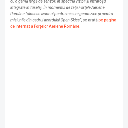
cu o gamă largă de senzori în spectrul vizibil şi infraroşu,
integrate în fuselaj. În momentul de faţă Forţele Aeriene
Române folosesc avionul pentru misiuni geodezice şi pentru
misiunile din cadrul acordului Open Skies”
, se arată
pe pagina
de internat a Forțelor Aeriene Române
.