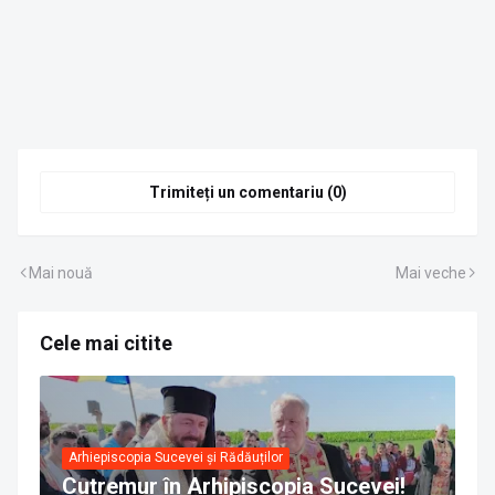
Trimiteți un comentariu (0)
Mai nouă
Mai veche
Cele mai citite
Arhiepiscopia Sucevei și Rădăuților
Cutremur în Arhipiscopia Sucevei!