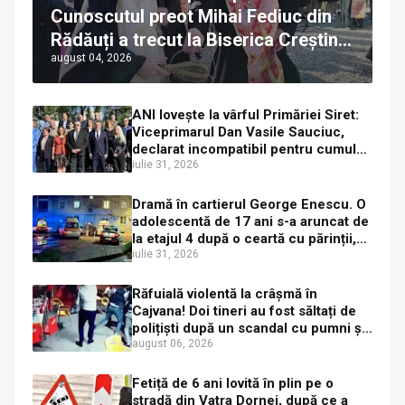
Cunoscutul preot Mihai Fediuc din
Rădăuți a trecut la Biserica Creștină
august 04, 2026
Ortodoxă Valahă. ÎPS Calinic anunță
că îi pregătește judecata canonică
ANI lovește la vârful Primăriei Siret:
Viceprimarul Dan Vasile Sauciuc,
declarat incompatibil pentru cumul
de funcții
iulie 31, 2026
Dramă în cartierul George Enescu. O
adolescentă de 17 ani s-a aruncat de
la etajul 4 după o ceartă cu părinții,
pe fondul consumului de alcool în
iulie 31, 2026
exces la o petrecere
Răfuială violentă la crâșmă în
Cajvana! Doi tineri au fost săltați de
polițiști după un scandal cu pumni și
mașini distruse
august 06, 2026
Fetiță de 6 ani lovită în plin pe o
stradă din Vatra Dornei, după ce a