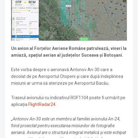
Un avion al Forțelor Aeriene Române patrulează, vineri la
amiază, spațiul aerian al județelor Suceava și Botoșani.
Este vorba despre o aeronavă Antonov An-30 care a
decolat de pe Aeroportul Otopeni și care după îndeplinirea
misiunii ar urma să aterizeze pe Aeroportul Bacău.
Traseul avionului cu indicativul ROF1104 poate fi urmărit pe
aplicația
FlightRadar24
.
„Antonov An-30 este un membru al familiei avionului An-24,
fiind proiectat pentru executarea misiunilor de fotografie
aeriană. Avionul are o structură integral metalică şi este echipat