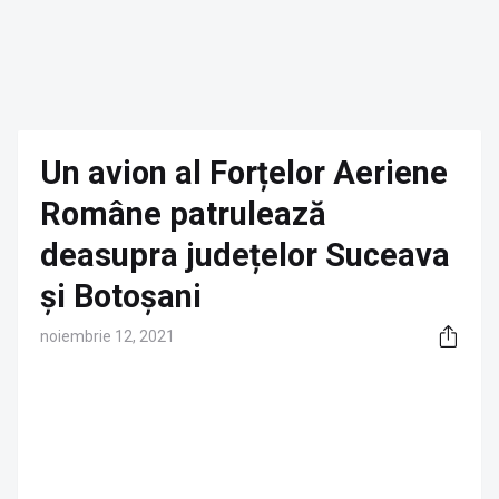
Un avion al Forțelor Aeriene
Române patrulează
deasupra județelor Suceava
și Botoșani
noiembrie 12, 2021