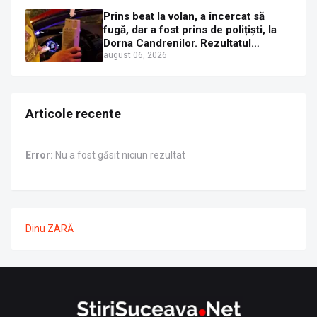
Prins beat la volan, a încercat să
fugă, dar a fost prins de polițiști, la
Dorna Candrenilor. Rezultatul
etilotestului: 1,59 mg/l alcool pur în
august 06, 2026
aerul expirat
Articole recente
Error:
Nu a fost găsit niciun rezultat
Dinu ZARĂ