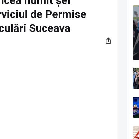
ancea numit șef
rviciul de Permise
iculări Suceava