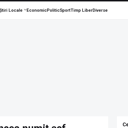
Știri Locale
Economic
Politic
Sport
Timp Liber
Diverse
Ce