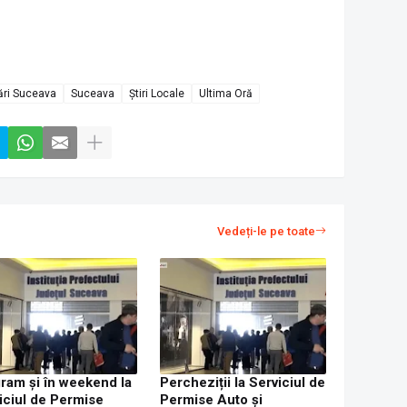
lări Suceava
Suceava
Știri Locale
Ultima Oră
Vedeți-le pe toate
ram și în weekend la
Percheziții la Serviciul de
iciul de Permise
Permise Auto și