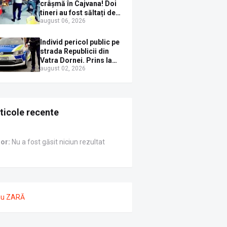
Sirenei
crâșmă în Cajvana! Doi
tineri au fost săltați de
august 06, 2026
polițiști după un scandal
cu pumni și mașini
distruse
Individ pericol public pe
strada Republicii din
Vatra Dornei. Prins la
august 02, 2026
volan cu mașina
avariată și băut bine, în
plină zi
ticole recente
ror:
Nu a fost găsit niciun rezultat
nu ZARĂ