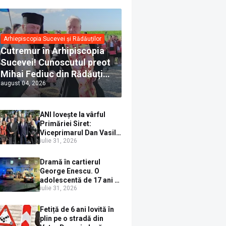
Arhiepiscopia Sucevei și Rădăuților
Cutremur în Arhipiscopia
Sucevei! Cunoscutul preot
Mihai Fediuc din Rădăuți a
august 04, 2026
trecut la Biserica Creștină
Ortodoxă Valahă. ÎPS
Calinic anunță că îi
ANI lovește la vârful
pregătește judecata
Primăriei Siret:
canonică
Viceprimarul Dan Vasile
iulie 31, 2026
Sauciuc, declarat
incompatibil pentru
cumul de funcții
Dramă în cartierul
George Enescu. O
adolescentă de 17 ani s-
iulie 31, 2026
a aruncat de la etajul 4
după o ceartă cu
părinții, pe fondul
Fetiță de 6 ani lovită în
consumului de alcool în
plin pe o stradă din
exces la o petrecere