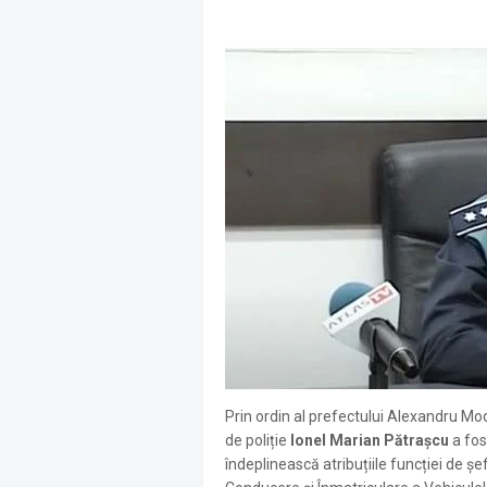
Prin ordin al prefectului Alexandru M
de poliție
Ionel Marian Pătrașcu
a fos
îndeplinească atribuțiile funcției de ș