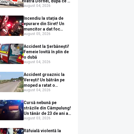
Vatra Dornei, după ce a
august 04, 2026
ieșit în fața mașinii prin
loc nepermis
Incendiu la stația de
epurare din Siret! Un
muncitor a dat foc
august 05, 2026
pompelor de apă în timp
ce le alimenta cu
combustibil
Accident la Șerbănești!
Femeie lovită în plin de
o dubă
august 04, 2026
Accident groaznic la
Verești! Un bătrân pe
moped a ratat o
august 04, 2026
depășire și a ajuns sub
un TIR
Cursă nebună pe
străzile din Câmpulung!
Un tânăr de 23 de ani a
august 03, 2026
fugit de poliție cu un
BMW, dar s-a oprit într-
un gard de pe strada
Răfuială violentă la