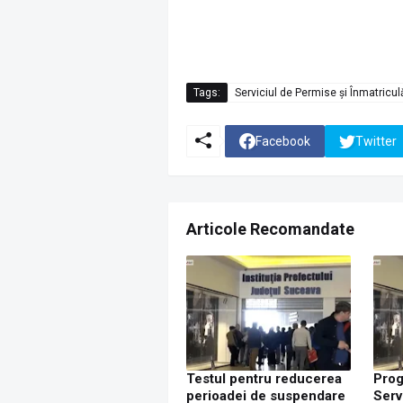
Tags:
Serviciul de Permise și Înmatricu
Facebook
Twitter
Articole Recomandate
Testul pentru reducerea
Prog
perioadei de suspendare
Serv