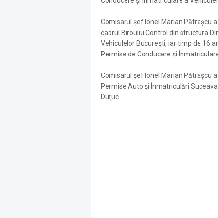
Conducere și Înmatriculare a Vehicule
Comisarul șef Ionel Marian Pătrașcu a 
cadrul Biroului Control din structura 
Vehiculelor București, iar timp de 16 a
Permise de Conducere și Înmatriculare
Comisarul șef Ionel Marian Pătrașcu a 
Permise Auto și Înmatriculări Suceava
Duțuc.