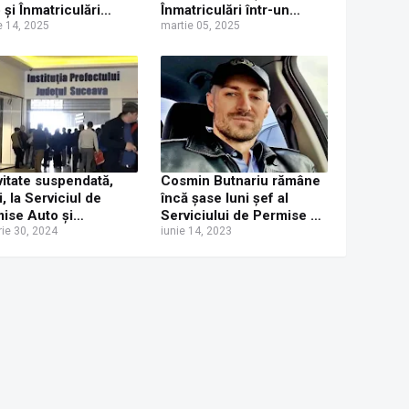
 și Înmatriculări
Înmatriculări într-un
ava pentru
e 14, 2025
dosar de corupție care
martie 05, 2025
perarea decalajelor
vizează 16 suspecți
ute după inculparea
i polițiști examinatori
ru fapte de corupție
vitate suspendată,
Cosmin Butnariu rămâne
i, la Serviciul de
încă șase luni șef al
ise Auto și
Serviciului de Permise și
triculări Suceava
rie 30, 2024
Înmatriculări Suceava
iunie 14, 2023