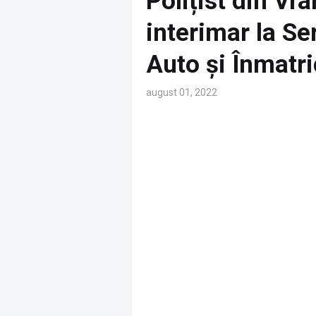
Polițist din Vr
interimar la Se
Auto și Înmatr
august 01, 2022