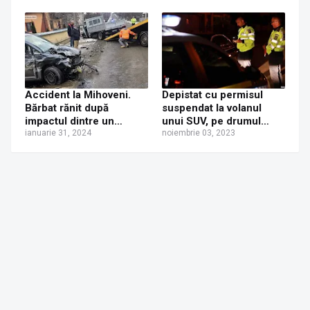
Accident la Mihoveni.
Depistat cu permisul
Bărbat rănit după
suspendat la volanul
impactul dintre un
unui SUV, pe drumul
autoturism și o
ianuarie 31, 2024
Mihoveni-Șcheia. Dosar
noiembrie 03, 2023
camionetă
penal întocmit de
polițiști