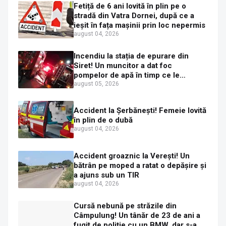
Fetiță de 6 ani lovită în plin pe o
stradă din Vatra Dornei, după ce a
ieșit în fața mașinii prin loc nepermis
august 04, 2026
Incendiu la stația de epurare din
Siret! Un muncitor a dat foc
pompelor de apă în timp ce le
alimenta cu combustibil
august 05, 2026
Accident la Șerbănești! Femeie lovită
în plin de o dubă
august 04, 2026
Accident groaznic la Verești! Un
bătrân pe moped a ratat o depășire și
a ajuns sub un TIR
august 04, 2026
Cursă nebună pe străzile din
Câmpulung! Un tânăr de 23 de ani a
fugit de poliție cu un BMW, dar s-a