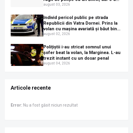
oprit într-un gard de pe strada
august 03, 2026
Sirenei
Individ pericol public pe strada
Republicii din Vatra Dornei. Prins la
volan cu mașina avariată și băut bine,
în plină zi
august 02, 2026
Polițiștii i-au stricat somnul unui
șofer beat la volan, la Marginea. L-au
trezit instant cu un dosar penal
august 04, 2026
Articole recente
Error:
Nu a fost găsit niciun rezultat