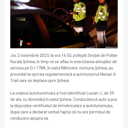
Joi, 2 noiembrie 2023, la ora 16.55, polițiștii Secției de Poliție
Rurală Șcheia, în timp ce se aflau în exercitarea atriuțiilor de
serviciu pe DJ 178A, în satul Mihoveni, comuna Șcheia, au
procedat la oprirea regulamentară a autoturismul Nissan X-
Trail care se deplasa spre Șcheia.
La volanul autoturismului a fost identificat Lucian J., de 39
de ani, cu domiciliul în satul Șcheia. Conducătorul auto a pus
la dispoziție certificatul de înmatriculare a autoturismului,
după care a declarat verbal faptul că nu are permisul de
conducere asupra sa.