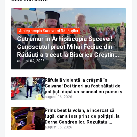
Arhiepiscopia Sucevei și Rădăuților
Cutremur în Arhipiscopia Sucevei!
Cunoscutul preot Mihai Fediuc din
Rădăuți a trecut la Biserica Creștină
august 04, 2026
Ortodoxă Valahă. ÎPS Calinic anunță
că îi pregătește judecata canonică
Răfuială violentă la crâșmă în
Cajvana! Doi tineri au fost săltați de
polițiști după un scandal cu pumni și
mașini distruse
august 06, 2026
Prins beat la volan, a încercat să
fugă, dar a fost prins de polițiști, la
Dorna Candrenilor. Rezultatul
etilotestului: 1,59 mg/l alcool pur în
august 06, 2026
aerul expirat