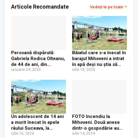
Articole Recomandate
Vedeți-le pe toate
Persoană dispărută:
Băiatul care s-a înecat în
Gabriela Rodica Olteanu,
barajul Mihoveni a intrat
de 44 de ani, din
în apă deși nu știa să
Mihoveni
ianuarie 24, 2025
înoate
iulie 18, 2024
Un adolescent de 14 ani
FOTO Incendiu la
a murit înecat în apele
Mihoveni. Două anexe
râului Suceava, la
dintr-o gospodărie au
Mihoveni | FOTO
iulie 16, 2024
fost distruse de flăcări
iulie 14, 2024