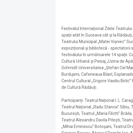
Festivalul Internațional Zilele Teatrul
spații atât în Suceava cât și la Rădăuți,
Teatrului Municipal „Matei Vișniec” Suce
expozițional și bibliotecă - spectatori
festivalului în următoarele 14 spații: C
Cultură Urbană și Peisaj „Uzina de Ap
Schmidt-Universitatea „Ștefan Cel Ma
Burdujeni, Cafeneaua Blast, Esplanada 
Centrul Cultural „Grigore Vasiliu Birli
de Cultură Rădăuți.
Participanți: Teatrul Național I. L. Car
Teatrul Național „Radu Stanca” Sibiu, T
București, Teatrul „Maria Filotti” Brăil
Teatrul Alexandru Davila Pitești, Teatr
„Mihai Eminescu” Botoșani, Teatrul Dra