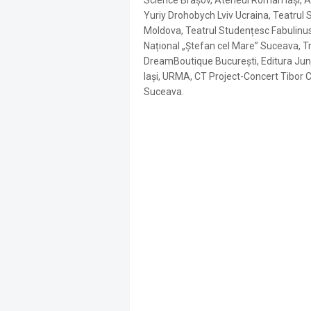
Science Brașov, Ateneul Român Iași, As
Yuriy Drohobych Lviv Ucraina, Teatrul 
Moldova, Teatrul Studențesc Fabulinus
Național „Ștefan cel Mare” Suceava, Tru
DreamBoutique București, Editura Jun
Iași, URMA, CT Project-Concert Tibor Cá
Suceava.