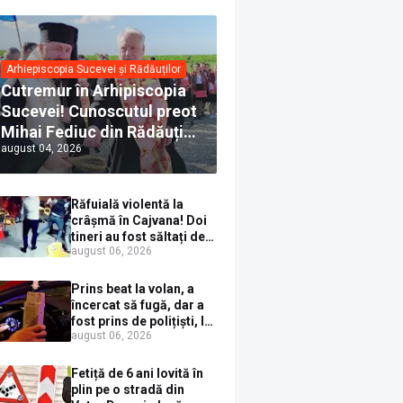
Arhiepiscopia Sucevei și Rădăuților
Cutremur în Arhipiscopia
Sucevei! Cunoscutul preot
Mihai Fediuc din Rădăuți a
august 04, 2026
trecut la Biserica Creștină
Ortodoxă Valahă. ÎPS
Calinic anunță că îi
Răfuială violentă la
pregătește judecata
crâșmă în Cajvana! Doi
canonică
tineri au fost săltați de
august 06, 2026
polițiști după un scandal
cu pumni și mașini
distruse
Prins beat la volan, a
încercat să fugă, dar a
fost prins de polițiști, la
august 06, 2026
Dorna Candrenilor.
Rezultatul etilotestului:
1,59 mg/l alcool pur în
Fetiță de 6 ani lovită în
aerul expirat
plin pe o stradă din