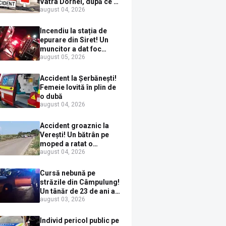
Vatra Dornei, după ce a
august 04, 2026
ieșit în fața mașinii prin
loc nepermis
Incendiu la stația de
epurare din Siret! Un
muncitor a dat foc
august 05, 2026
pompelor de apă în timp
ce le alimenta cu
combustibil
Accident la Șerbănești!
Femeie lovită în plin de
o dubă
august 04, 2026
Accident groaznic la
Verești! Un bătrân pe
moped a ratat o
august 04, 2026
depășire și a ajuns sub
un TIR
Cursă nebună pe
străzile din Câmpulung!
Un tânăr de 23 de ani a
august 03, 2026
fugit de poliție cu un
BMW, dar s-a oprit într-
un gard de pe strada
Individ pericol public pe