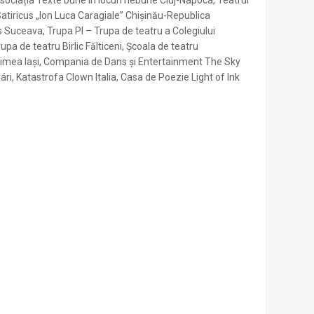
ociația Texte bune în locuri nebune Cluj-Napoca, Teatrul
Satiricus „Ion Luca Caragiale” Chișinău-Republica
 Suceava, Trupa PI – Trupa de teatru a Colegiului
pa de teatru Birlic Fălticeni, Școala de teatru
imea Iași, Compania de Dans și Entertainment The Sky
ri, Katastrofa Clown Italia, Casa de Poezie Light of Ink