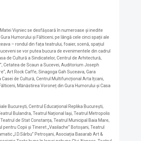
ui Matei Vișniec se desfășoară în numeroase și inedite
 Gura Humorului și Fălticeni; pe lângă cele cinci spații ale
ava – rondul din fața teatrului, foaier, scenă, spațiul
i suceveni se vor putea bucura de evenimentele din cadrul
asa de Cultură a Sindicatelor, Centrul de Arhitectură,
ă”, Cetatea de Scaun a Sucevei, Auditorium Joseph
re”, Art Rock Caffe, Sinagoga Gah Suceava, Gara
Casei de Cultură, Centrul Multifuncțional Arta Ițcani,
c” Fălticeni, Mănăstirea Voroneț din Gura Humorului și Casa
agiale București, Centrul Educațional Replika București,
eatrul Bulandra, Teatrul Național Iași, Teatrul Metropolis
a, Teatrul de Stat Constanța, Teatrul Municipal Baia Mare,
ul pentru Copii și Tineret „Vasilache” Botoșani, Teatrul
matic „I.D.Sârbu” Petroșani, Asociația Basarab Art &