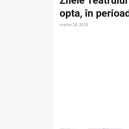
Zilele Teatrului
opta, în perio
martie 28, 2024