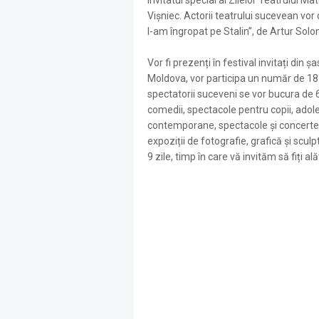
Invitatul special al Zilelor Teatrului M
Vișniec. Actorii teatrului sucevean vor
l-am îngropat pe Stalin”, de Artur Solo
Vor fi prezenți în festival invitați din ș
Moldova, vor participa un număr de 18 de
spectatorii suceveni se vor bucura de 
comedii, spectacole pentru copii, adoles
contemporane, spectacole și concerte în
expoziții de fotografie, grafică și sculp
9 zile, timp în care vă invităm să fiți al