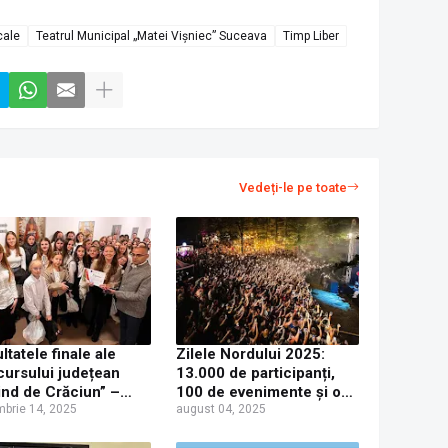
cale
Teatrul Municipal „Matei Vișniec” Suceava
Timp Liber
Vedeți-le pe toate
ltatele finale ale
Zilele Nordului 2025:
ursului județean
13.000 de participanți,
ind de Crăciun” –
100 de evenimente și o
a a XIII-a
brie 14, 2025
nouă demonstrație a
august 04, 2025
faptului că orașele se