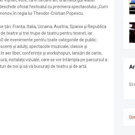
atei Vișniec este, ca în fiecare an, dramaturgul Matei
 deschide oficial festivalul cu premiera spectacolului „Cum
monov, în regia lui Theodor-Cristian Popescu.
ase țări: Franța, Italia, Ucraina, Austria, Spania și Republica
 teatre și trei trupe de teatru pentru tineret, iar
60 de evenimente pentru toate categoriile de public:
cenți și adulți, spectacole muzicale, clasice și
 aer liber, conferințe și workshopuri, lansări de carte,
tură, instalații vizuale, care se vor întâmpla pe parcursul a
Ar
ături de noi și să vă bucurați de teatru și de artă.
Er
Di