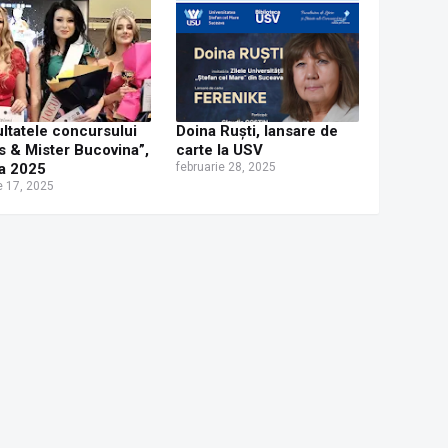
schimbă prin cultură
ltatele concursului
Doina Ruști, lansare de
s & Mister Bucovina”,
carte la USV
ia 2025
februarie 28, 2025
e 17, 2025