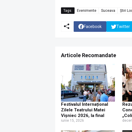
Tags:
Evenimente
Suceava
Știri Lo
Facebook
Twitter
Articole Recomandate
Festivalul Internațional
Rezu
Zilele Teatrului Matei
Conc
Vișniec 2026, la final
„Col
iunie 15, 2026
ediți
decem