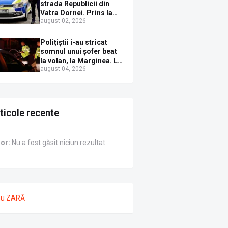
Sirenei
strada Republicii din
Vatra Dornei. Prins la
august 02, 2026
volan cu mașina
avariată și băut bine, în
plină zi
Polițiștii i-au stricat
somnul unui șofer beat
la volan, la Marginea. L-
august 04, 2026
au trezit instant cu un
dosar penal
ticole recente
ror:
Nu a fost găsit niciun rezultat
nu ZARĂ