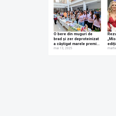
O bere din muguri de
Rezu
brad și zer deproteinizat
„Mis
a câștigat marele premiu
ediț
la Food Fest-ul organizat
mai 13, 2025
marti
de USV