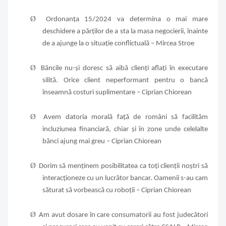
Ø
Ordonanța 15/2024 va determina o mai mare
deschidere a părților de a sta la masa negocierii, înainte
de a ajunge la o situație conflictuală – Mircea Stroe
Ø
Băncile nu-și doresc să aibă clienți aflați în executare
silită. Orice client neperformant pentru o bancă
înseamnă costuri suplimentare – Ciprian Chiorean
Ø
Avem datoria morală față de români să facilităm
incluziunea financiară, chiar și în zone unde celelalte
bănci ajung mai greu
– Ciprian Chiorean
Ø
Dorim să menținem posibilitatea ca toți clienții noștri să
interacționeze cu un lucrător bancar. Oamenii s-au cam
săturat să vorbească cu roboții
– Ciprian Chiorean
Ø
Am avut dosare în care consumatorii au fost judecători