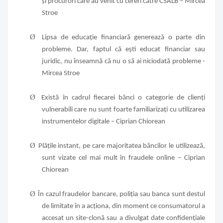
și procurori care au venit cu cereri către CSALB – Mircea
Stroe
Ø
Lipsa de educație financiară generează o parte din
probleme. Dar, faptul că ești educat financiar sau
juridic, nu înseamnă că nu o să ai niciodată probleme -
Mircea Stroe
Ø
Există în cadrul fiecarei bănci o categorie de clienți
vulnerabili care nu sunt foarte familiarizați cu utilizarea
instrumentelor digitale – Ciprian Chiorean
Ø
Plățile instant, pe care majoritatea băncilor le utilizează,
sunt vizate cel mai mult în fraudele online – Ciprian
Chiorean
Ø
În cazul fraudelor bancare, poliția sau banca sunt destul
de limitate în a acționa, din moment ce consumatorul a
accesat un site-clonă sau a divulgat date confidențiale