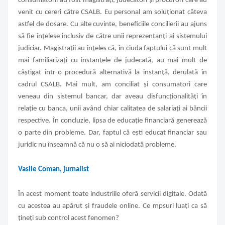
consumatorii au fost magistrați, judecători și procurori care au
venit cu cereri către CSALB. Eu personal am soluționat câteva
astfel de dosare. Cu alte cuvinte, beneficiile concilierii au ajuns
să fie înțelese inclusiv de către unii reprezentanți ai sistemului
judiciar. Magistrații au înțeles că, în ciuda faptului că sunt mult
mai familiarizați cu instanțele de judecată, au mai mult de
câștigat într-o procedură alternativă la instanță, derulată în
cadrul CSALB. Mai mult, am conciliat și consumatori care
veneau din sistemul bancar, dar aveau disfuncționalități în
relație cu banca, unii având chiar calitatea de salariați ai băncii
respective. În concluzie, lipsa de educație financiară generează
o parte din probleme. Dar, faptul că ești educat financiar sau
juridic nu înseamnă că nu o să ai niciodată probleme.
Vasile Coman, jurnalist
În acest moment toate industriile oferă servicii digitale. Odată
cu acestea au apărut și fraudele online. Ce mpsuri luați ca să
țineți sub control acest fenomen?