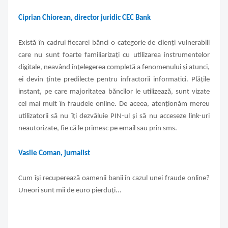
Ciprian Chiorean, director juridic CEC Bank
Există în cadrul fiecarei bănci o categorie de clienți vulnerabili
care nu sunt foarte familiarizați cu utilizarea instrumentelor
digitale, neavând înțelegerea completă a fenomenului și atunci,
ei devin ținte predilecte pentru infractorii informatici. Plățile
instant, pe care majoritatea băncilor le utilizează, sunt vizate
cel mai mult în fraudele online. De aceea, atenționăm mereu
utilizatorii să nu îți dezvăluie PIN-ul și să nu acceseze link-uri
neautorizate, fie că le primesc pe email sau prin sms.
Vasile Coman, jurnalist
Cum își recuperează oamenii banii în cazul unei fraude online?
Uneori sunt mii de euro pierduți...