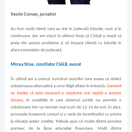
Vasile Coman, jurnalist
A
u fost mulți clienți care au dat în judecată băncile, sunt și în
continuare, dar am văzut în ultimul timp că CSALB a reușit să
preia din aceste probleme și să împace clienții cu băncile în
afara instanțelor de judecată.
Mircea Stroe, conciliator CSALB, avocat
În ultimii ani a crescut numărul cazurilor care aveau ca obiect
soluționarea alternativă a unor litigii aflate în instanță.
Oamenii
au înțeles că este necesară o rezolvare mai rapidă a acestor
dosare
, în condițiile în care sistemul juridic nu permite o
soluționare într-un termen mai scurt de 12-24 de luni. În plus,
procesele înseamnă costuri și o serie de incertitudini cu privire
la situația acelor credite. Trebuie spus că multe dintre procese
pornesc de la lipsa educației financiare. Mulți dintre