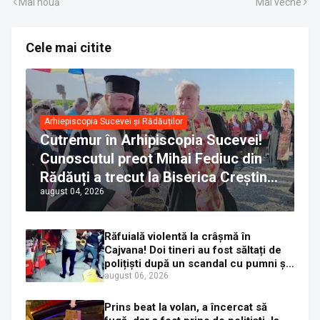
Mai nouă
Mai veche
Cele mai citite
Arhiepiscopia Sucevei și Rădăuților
Cutremur în Arhipiscopia Sucevei!
Cunoscutul preot Mihai Fediuc din
Rădăuți a trecut la Biserica Creștină
august 04, 2026
Ortodoxă Valahă. ÎPS Calinic anunță
că îi pregătește judecata canonică
Răfuială violentă la crâșmă în
Cajvana! Doi tineri au fost săltați de
polițiști după un scandal cu pumni și
mașini distruse
august 06, 2026
Prins beat la volan, a încercat să