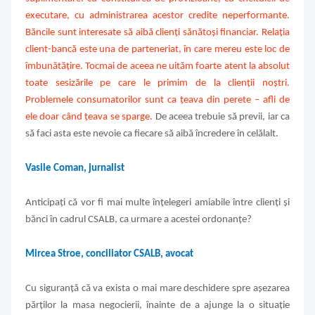
executare, cu administrarea acestor credite neperformante.
Băncile sunt interesate să aibă clienți sănătoși financiar. Relația
client-bancă este una de parteneriat, în care mereu este loc de
îmbunătățire. Tocmai de aceea ne uităm foarte atent la absolut
toate sesizările pe care le primim de la clienții noștri.
Problemele consumatorilor sunt ca țeava din perete – afli de
ele doar când țeava se sparge.
De aceea trebuie să previi, iar ca
să faci asta este nevoie ca fiecare să aibă încredere în celălalt.
Vasile Coman, jurnalist
Anticipați că vor fi mai multe înțelegeri amiabile între clienți și
bănci în cadrul CSALB, ca urmare a acestei ordonanțe?
Mircea Stroe, conciliator CSALB, avocat
Cu siguranță că va exista o mai mare deschidere spre așezarea
părților la masa negocierii, înainte de a ajunge la o situație