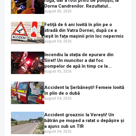
fugă, dar a fost prins de polițiști, la
Dorna Candrenilor. Rezultatul
etilotestului: 1,59 mg/l alcool pur în
august 06, 2026
aerul expirat
Fetiță de 6 ani lovită în plin pe o
stradă din Vatra Dornei, după ce a
ieșit în fața mașinii prin loc nepermis
august 04, 2026
Incendiu la stația de epurare din
Siret! Un muncitor a dat foc
pompelor de apă în timp ce le
alimenta cu combustibil
august 05, 2026
Accident la Șerbănești! Femeie lovită
în plin de o dubă
august 04, 2026
Accident groaznic la Verești! Un
bătrân pe moped a ratat o depășire și
a ajuns sub un TIR
august 04, 2026