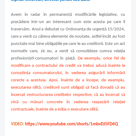
Avem în radar în permanență modificările legislative, cu
precădere într-un an interesant cum este acesta pe care îl
traversăm. Anul a debutat cu Ordonanța de urgență 15/2024,
care a venit cu câteva elemente de noutate, astfel încât au fost
punctate mai bine obligațiile pe care le au creditorii. Este un act
normativ care, zic eu, a venit să consolideze cumva relația
profesioniști-consumatori în piață.
De exemplu, orice fel de
modificare a contractului de credit va trebui adusă înainte la
cunoștința consumatorului, în vederea asigurării informării
corecte a acestuia. Apoi, înainte de a începe, de exemplu,
executarea silită, creditorii sunt obligați să facă dovadă că au
încercat restructurarea creditelor respective, că au încercat să
vină cu măsuri concrete în vederea reașezării relației
contractuale, înainte de a iniția o executare silită
.
VIDEO:
https://www.youtube.com/shorts/1mbvDJ5FD4Q