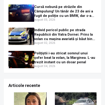
Cursă nebună pe străzile din
Câmpulung! Un tânăr de 23 de ani a
fugit de poliție cu un BMW, dar s-a
oprit într-un gard de pe strada
august 03, 2026
Sirenei
Individ pericol public pe strada
Republicii din Vatra Dornei. Prins la
volan cu mașina avariată și băut bine,
în plină zi
august 02, 2026
Polițiștii i-au stricat somnul unui
șofer beat la volan, la Marginea. L-au
trezit instant cu un dosar penal
august 04, 2026
Articole recente