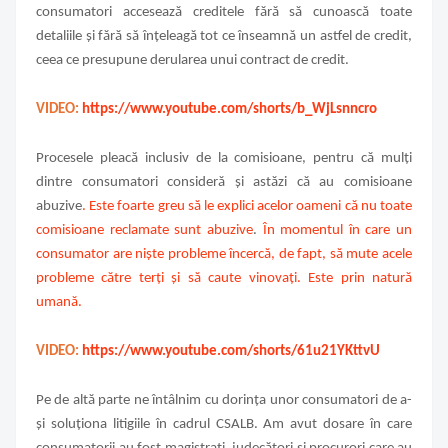
consumatori accesează creditele fără să cunoască toate
detaliile și fără să înțeleagă tot ce înseamnă un astfel de credit,
ceea ce presupune derularea unui contract de credit.
VIDEO:
https://www.youtube.com/shorts/b_WjLsnncro
Procesele pleacă inclusiv de la comisioane, pentru că mulți
dintre consumatori consideră și astăzi că au comisioane
abuzive
. Este foarte greu să le explici acelor oameni că nu toate
comisioane reclamate sunt abuzive
.
În momentul în care un
consumator are niște probleme încercă, de fapt, să mute acele
probleme către terți și să caute vinovați. Este prin natură
umană.
VIDEO:
https://www.youtube.com/shorts/61u21YKttvU
Pe de altă parte ne întâlnim cu dorința unor consumatori de a-
și soluționa litigiile în cadrul CSALB
. Am avut dosare în care