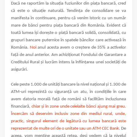
Dacă ne raportăm la situația fuziunilor din piața bancară, cred
că este o situație naturală. Tendința de consolidare se va
manifesta în continuare, pentru că venim istoric cu un număr
mare de bănci pentru piața bancară din România. Evident că
toată lumea își dorește o piață bancară solidă, consolidată, cu
grupuri bancare puternice în spatele băncilor care activează în
România.
Noi
anul acesta avem o creștere de 35% a activelor
față de anul anterior. Am achiziționat Fondului de Garantare a
Creditului Rural și lucrăm intens la înființarea unei societăți de
asigurări.
Cele peste 1.000 de unități bancare la nivel național și 1.300 de
ATM-uri reprezintă cu siguranță un atu, în condițiile în care
avem datoria morală față de români să facilităm incluziunea
financiară,
chiar și în zone unde celelalte bănci ajung mai greu.
Încercăm să deservim inclusiv zone din mediul rural, unde,
practic, singurul element de legătură cu lumea bancară este
reprezentat de multe ori de o unitate sau un ATM CEC Bank
. De
aceea, vom menține această rețea, deși vedem că la nivelul