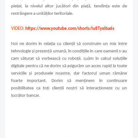
pieței, la nivelul altor jucători din piață, tendința este de
restrângere a unităților teritoriale.
VIDEO:
https://www.youtube.com/shorts/iu8Tyxlba6s
Noi ne dorim în relația cu clienții să construim un mix între
tehnologie și prezență umană, în condițiile în care oamenii s-au
cam săturat să vorbească cu roboții. Luăm în calcul soluțiile
digitale pentru că ne dorim să asigurăm un acces rapid la toate
serviciile și produsele noastre, dar factorul uman rămâne
foarte important. Dorim să menținem în continuare
posibilitatea ca toți clienții noștri să interacționeze cu un
lucrător bancar.