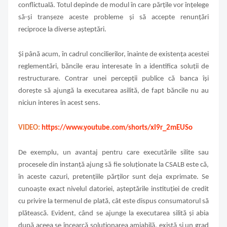
conflictuală.
Totul depinde de modul în care părțile vor înțelege
să-și tranșeze aceste probleme și să accepte renunțări
reciproce la diverse așteptări.
Și până acum, în cadrul concilierilor, înainte de existența acestei
reglementări, băncile erau interesate în a identifica soluții de
restructurare. Contrar unei percepții publice că banca își
dorește să ajungă la executarea asilită, de fapt băncile nu au
niciun interes în acest sens.
VIDEO:
https://www.youtube.com/shorts/xI9r_2mEUSo
De exemplu, un avantaj pentru care executările silite sau
procesele din instanță ajung să fie soluționate la CSALB este că,
în aceste cazuri, pretențiile părților sunt deja exprimate. Se
cunoaște exact nivelul datoriei, așteptările instituției de credit
cu privire la termenul de plată, cât este dispus consumatorul să
plătească. Evident, când se ajunge la executarea silită și abia
după aceea se încearcă soluționarea amiabilă, există și un grad