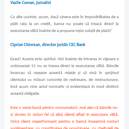
Vasile Coman, jurnalist
Cu alte cuvinte, acum, dacă cineva este în imposibilitatea de a
plăti rata la un credit, banca nu poate să treacă direct la
executarea silită înainte de a propune niște soluții de plată?
Ciprian Chiorean, director juridic CEC Bank
Exact! Acesta este spiritul. Nici înainte de intrarea în vigoare a
ordonanței 15 nu se trecea direct la executarea silită. Băncile
încercau să reașeze această relație și să vină în sprijinul
clientului cu măsuri concrete de redresare, de restructurare,
însă acum vine actul normativ și evidențiază în mod distinct
această obligație.
Este o veste bună pentru consumatori, mai ales că băncile nu-
și doresc în niciun fel să aibă clienți aflați în executare silită.
Orice client neperformant pentru o bancă înseamnă costuri
suplimentare: cu constituirea de provizioane, cu cheltuieli de