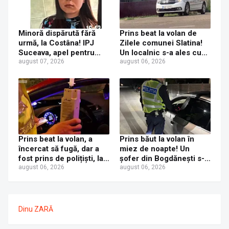
Minoră dispărută fără
Prins beat la volan de
urmă, la Costâna! IPJ
Zilele comunei Slatina!
Suceava, apel pentru
Un localnic s-a ales cu
ajutor din partea
august 07, 2026
dosar penal după ce a
august 06, 2026
populației
fost prins la volanul unui
Mercedes cu numere de
Italia
Prins beat la volan, a
Prins băut la volan în
încercat să fugă, dar a
miez de noapte! Un
fost prins de polițiști, la
șofer din Bogdănești s-a
Dorna Candrenilor.
august 06, 2026
ales cu dosar penal după
august 06, 2026
Rezultatul etilotestului:
ce a fost tras pe dreapta
1,59 mg/l alcool pur în
la Șerbănești
aerul expirat
Dinu ZARĂ