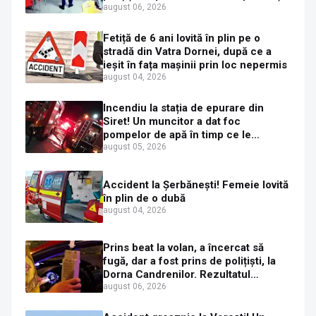
mașini distruse
august 06, 2026
Fetiță de 6 ani lovită în plin pe o
stradă din Vatra Dornei, după ce a
ieșit în fața mașinii prin loc nepermis
august 04, 2026
Incendiu la stația de epurare din
Siret! Un muncitor a dat foc
pompelor de apă în timp ce le
alimenta cu combustibil
august 05, 2026
Accident la Șerbănești! Femeie lovită
în plin de o dubă
august 04, 2026
Prins beat la volan, a încercat să
fugă, dar a fost prins de polițiști, la
Dorna Candrenilor. Rezultatul
etilotestului: 1,59 mg/l alcool pur în
august 06, 2026
aerul expirat