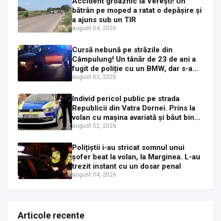
Accident groaznic la Verești! Un
bătrân pe moped a ratat o depășire și
a ajuns sub un TIR
august 04, 2026
Cursă nebună pe străzile din
Câmpulung! Un tânăr de 23 de ani a
fugit de poliție cu un BMW, dar s-a
oprit într-un gard de pe strada
august 03, 2026
Sirenei
Individ pericol public pe strada
Republicii din Vatra Dornei. Prins la
volan cu mașina avariată și băut bine,
în plină zi
august 02, 2026
Polițiștii i-au stricat somnul unui
șofer beat la volan, la Marginea. L-au
trezit instant cu un dosar penal
august 04, 2026
Articole recente