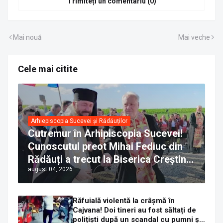
Trimiteți un comentariu (0)
Mai nouă
Mai veche
Cele mai citite
Arhiepiscopia Sucevei și Rădăuților
Cutremur în Arhipiscopia Sucevei!
Cunoscutul preot Mihai Fediuc din
Rădăuți a trecut la Biserica Creștină
august 04, 2026
Ortodoxă Valahă. ÎPS Calinic anunță
că îi pregătește judecata canonică
Răfuială violentă la crâșmă în
Cajvana! Doi tineri au fost săltați de
polițiști după un scandal cu pumni și