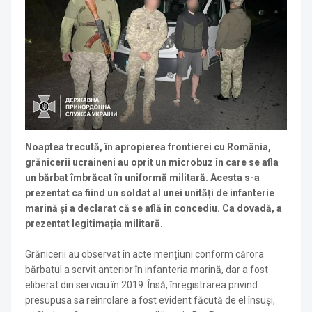
Noaptea trecută, în apropierea frontierei cu România,
grănicerii ucraineni au oprit un microbuz în care se afla
un bărbat îmbrăcat în uniformă militară. Acesta s-a
prezentat ca fiind un soldat al unei unități de infanterie
marină și a declarat că se află în concediu. Ca dovadă, a
prezentat legitimația militară.
Grănicerii au observat în acte mențiuni conform cărora
bărbatul a servit anterior în infanteria marină, dar a fost
eliberat din serviciu în 2019. Însă, înregistrarea privind
presupusa sa reînrolare a fost evident făcută de el însuși,