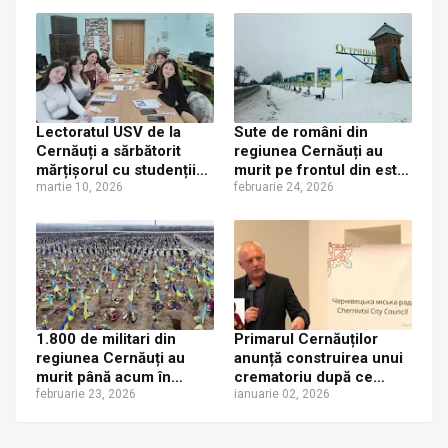
Universitatea din
Cernăuți, partener în
organizarea colocviului
internațional
„Interferențe lingvistice
și culturale la Cernăuți și
în lume”
Lectoratul USV de la
Sute de români din
Cernăuți a sărbătorit
regiunea Cernăuți au
mărțișorul cu studenții
murit pe frontul din estul
ucraineni. Incursiune
martie 10, 2026
Ucrainei. Ziarul
februarie 24, 2026
culturală despre
românesc din Herța le-a
simboluri, prietenie și
publicat numele
începuturi de primăvară
1.800 de militari din
Primarul Cernăuților
regiunea Cernăuți au
anunță construirea unui
murit până acum în
crematoriu după ce
războiul ruso-ucrainean
februarie 23, 2026
orașul aproape că a
ianuarie 02, 2026
rămas fără locuri în
cimitire