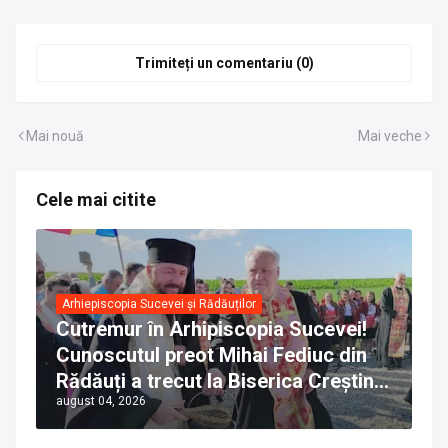
Trimiteți un comentariu (0)
Mai nouă
Mai veche
Cele mai citite
Arhiepiscopia Sucevei și Rădăuților
Cutremur în Arhipiscopia Sucevei!
Cunoscutul preot Mihai Fediuc din
Rădăuți a trecut la Biserica Creștină
august 04, 2026
Ortodoxă Valahă. ÎPS Calinic anunță
că îi pregătește judecata canonică