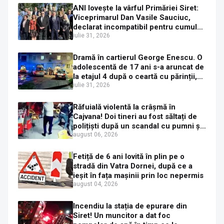
ANI lovește la vârful Primăriei Siret:
Viceprimarul Dan Vasile Sauciuc,
declarat incompatibil pentru cumul
de funcții
iulie 31, 2026
Dramă în cartierul George Enescu. O
adolescentă de 17 ani s-a aruncat de
la etajul 4 după o ceartă cu părinții,
pe fondul consumului de alcool în
iulie 31, 2026
exces la o petrecere
Răfuială violentă la crâșmă în
Cajvana! Doi tineri au fost săltați de
polițiști după un scandal cu pumni și
mașini distruse
august 06, 2026
Fetiță de 6 ani lovită în plin pe o
stradă din Vatra Dornei, după ce a
ieșit în fața mașinii prin loc nepermis
august 04, 2026
Incendiu la stația de epurare din
Siret! Un muncitor a dat foc