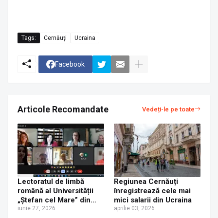
Tags:
Cernăuți
Ucraina
Facebook
Articole Recomandate
Vedeți-le pe toate
Lectoratul de limbă
Regiunea Cernăuți
română al Universității
înregistrează cele mai
„Ștefan cel Mare” din
mici salarii din Ucraina
Suceava, găzduit de
iunie 27, 2026
aprilie 03, 2026