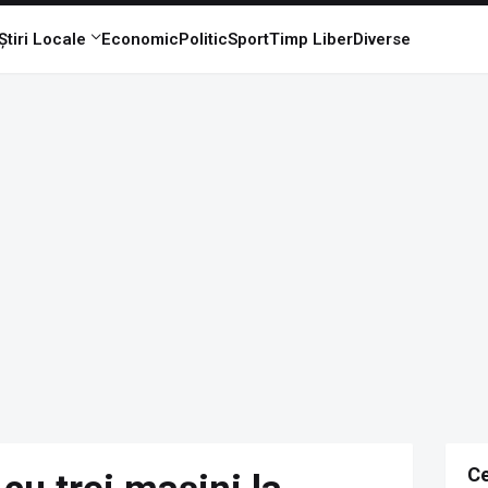
Știri Locale
Economic
Politic
Sport
Timp Liber
Diverse
Ce