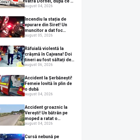
Vatra Dornei, după ce a
august 04, 2026
ieșit în fața mașinii prin
loc nepermis
Incendiu la stația de
epurare din Siret! Un
muncitor a dat foc
august 05, 2026
pompelor de apă în timp
ce le alimenta cu
combustibil
Răfuială violentă la
crâșmă în Cajvana! Doi
tineri au fost săltați de
august 06, 2026
polițiști după un scandal
cu pumni și mașini
distruse
Accident la Șerbănești!
Femeie lovită în plin de
o dubă
august 04, 2026
Accident groaznic la
Verești! Un bătrân pe
moped a ratat o
august 04, 2026
depășire și a ajuns sub
un TIR
Cursă nebună pe