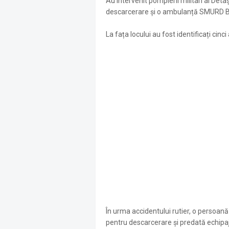
Au intervenit pompierii militari ai Det
descarcerare și o ambulanță SMURD B2, 
La fața locului au fost identificați cinci
În urma accidentului rutier, o persoană
pentru descarcerare și predată echipa