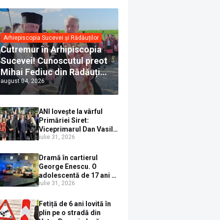
Arhiepiscopia Sucevei și Rădăuților
Cutremur în Arhipiscopia
Sucevei! Cunoscutul preot
Mihai Fediuc din Rădăuți a
august 04, 2026
trecut la Biserica Creștină
Ortodoxă Valahă. ÎPS
Calinic anunță că îi
ANI lovește la vârful
pregătește judecata
Primăriei Siret:
canonică
Viceprimarul Dan Vasile
iulie 31, 2026
Sauciuc, declarat
incompatibil pentru
cumul de funcții
Dramă în cartierul
George Enescu. O
adolescentă de 17 ani s-
iulie 31, 2026
a aruncat de la etajul 4
după o ceartă cu
părinții, pe fondul
Fetiță de 6 ani lovită în
consumului de alcool în
plin pe o stradă din
exces la o petrecere