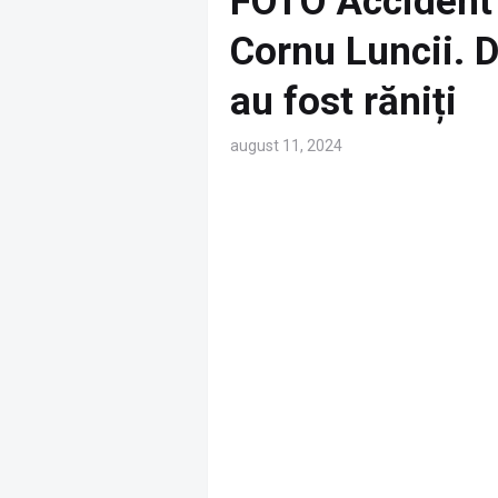
FOTO Accident 
Cornu Luncii. Do
au fost răniți
august 11, 2024