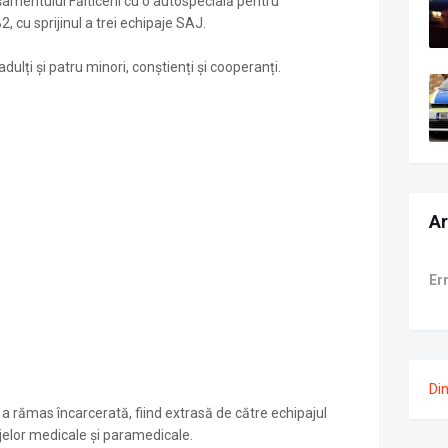
așamentului Fălticeni cu o autospecială pentru
cu sprijinul a trei echipaje SAJ.
 adulți și patru minori, conștienți și cooperanți.
Ar
Er
Di
 a rămas încarcerată, fiind extrasă de către echipajul
jelor medicale și paramedicale.