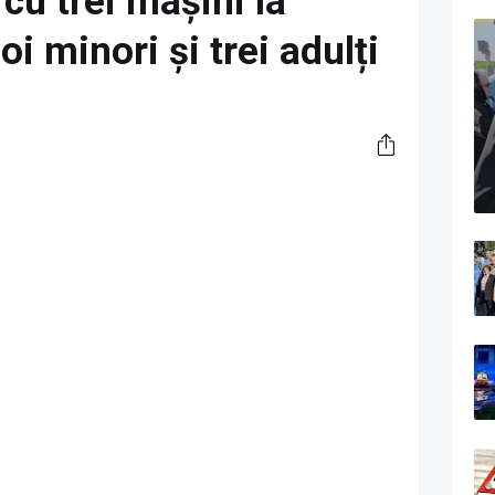
cu trei mașini la
i minori și trei adulți