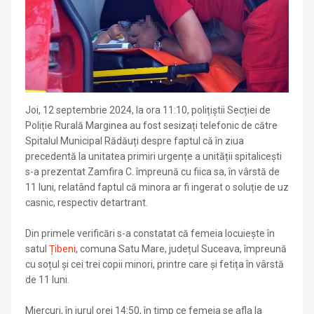
Joi, 12 septembrie 2024, la ora 11:10, polițiștii Secției de
Poliție Rurală Marginea au fost sesizați telefonic de către
Spitalul Municipal Rădăuți despre faptul că în ziua
precedentă la unitatea primiri urgențe a unității spitalicești
s-a prezentat Zamfira C. împreună cu fiica sa, în vârstă de
11 luni, relatând faptul că minora ar fi ingerat o soluție de uz
casnic, respectiv detartrant.
Din primele verificări s-a constatat că femeia locuiește în
satul
Țibeni
, comuna Satu Mare, județul Suceava, împreună
cu soțul și cei trei copii minori, printre care și fetița în vârstă
de 11 luni.
Miercuri, în jurul orei 14:50, în timp ce femeia se afla la