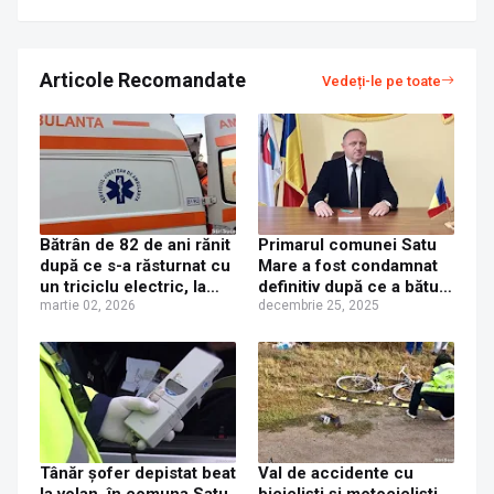
Articole Recomandate
Vedeți-le pe toate
Bătrân de 82 de ani rănit
Primarul comunei Satu
după ce s-a răsturnat cu
Mare a fost condamnat
un triciclu electric, la
definitiv după ce a bătut
Țibeni
martie 02, 2026
un consilier local chiar
decembrie 25, 2025
în curtea primăriei
Tânăr șofer depistat beat
Val de accidente cu
la volan, în comuna Satu
bicicliști și motocicliști,