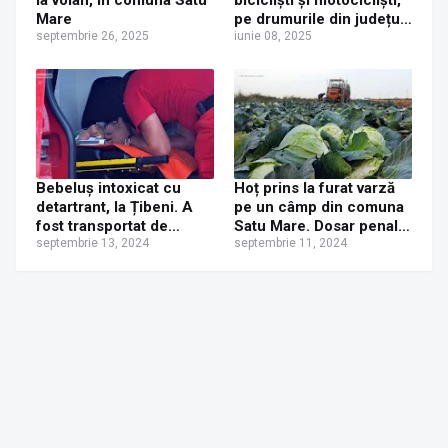
Mare
pe drumurile din județul
septembrie 26, 2025
Suceava
iunie 08, 2025
Bebeluș intoxicat cu
Hoț prins la furat varză
detartrant, la Țibeni. A
pe un câmp din comuna
fost transportat de
Satu Mare. Dosar penal
urgență la Spitalul de
septembrie 13, 2024
întocmit de polițiști
septembrie 11, 2024
Copii din Iași