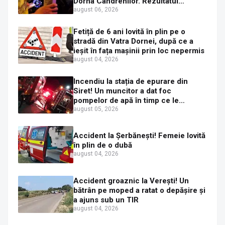
Dorna Candrenilor. Rezultatul
etilotestului: 1,59 mg/l alcool pur în
august 06, 2026
aerul expirat
Fetiță de 6 ani lovită în plin pe o
stradă din Vatra Dornei, după ce a
ieșit în fața mașinii prin loc nepermis
august 04, 2026
Incendiu la stația de epurare din
Siret! Un muncitor a dat foc
pompelor de apă în timp ce le
alimenta cu combustibil
august 05, 2026
Accident la Șerbănești! Femeie lovită
în plin de o dubă
august 04, 2026
Accident groaznic la Verești! Un
bătrân pe moped a ratat o depășire și
a ajuns sub un TIR
august 04, 2026