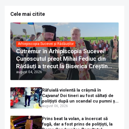
Cele mai citite
Arhiepiscopia Sucevei și Rădăuților
Cutremur în Arhipiscopia Sucevei!
Cunoscutul preot Mihai Fediuc din
Rădăuți a trecut la Biserica Creștină
august 04, 2026
Ortodoxă Valahă. ÎPS Calinic anunță
că îi pregătește judecata canonică
Răfuială violentă la crâșmă în
Cajvana! Doi tineri au fost săltați de
polițiști după un scandal cu pumni și
mașini distruse
august 06, 2026
Prins beat la volan, a încercat să
fugă, dar a fost prins de polițiști, la