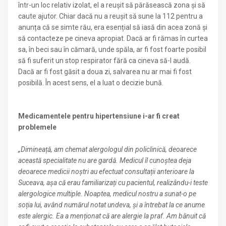
într-un loc relativ izolat, el a reușit să părăsească zona și să
caute ajutor. Chiar dacă nu a reușit să sune la 112 pentru a
anunța că se simte rău, era esențial să iasă din acea zonă și
să contacteze pe cineva apropiat. Dacă ar fi rămas în curtea
sa, în beci sau în cămară, unde spăla, ar fi fost foarte posibil
să fi suferit un stop respirator fără ca cineva să-l audă.
Dacă ar fi fost găsit a doua zi, salvarea nu ar mai fi fost
posibilă. În acest sens, el a luat o decizie bună.
Medicamentele pentru hipertensiune i-ar fi creat
problemele
„Dimineață, am chemat alergologul din policlinică, deoarece
această specialitate nu are gardă. Medicul îl cunoștea deja
deoarece medicii noștri au efectuat consultații anterioare la
Suceava, așa că erau familiarizați cu pacientul, realizându-i teste
alergologice multiple. Noaptea, medicul nostru a sunat-o pe
soția lui, având numărul notat undeva, și a întrebat la ce anume
este alergic. Ea a menționat că are alergie la praf. Am bănuit că