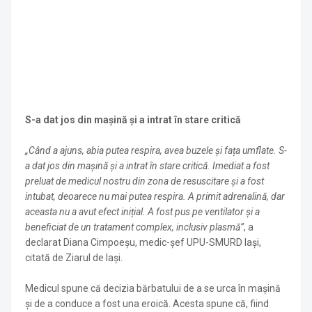
S-a dat jos din mașină și a intrat în stare critică
„Când a ajuns, abia putea respira, avea buzele și fața umflate. S-
a dat jos din mașină și a intrat în stare critică. Imediat a fost
preluat de medicul nostru din zona de resuscitare și a fost
intubat, deoarece nu mai putea respira. A primit adrenalină, dar
aceasta nu a avut efect inițial. A fost pus pe ventilator și a
beneficiat de un tratament complex, inclusiv plasmă”
, a
declarat Diana Cimpoeșu, medic-șef UPU-SMURD Iași,
citată de Ziarul de Iași.
Medicul spune că decizia bărbatului de a se urca în mașină
și de a conduce a fost una eroică. Acesta spune că, fiind