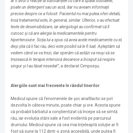
ar fi avut o reacție la substanțele cu care a spălat butoaiele,
poate un detergent sau un acid, dar nu aveam informații
precise despre ce a folosit. Pacientul nu mai putea oferi detalii,
însă tratamentul este, în general, similar. Ulterior, s-au efectuat
teste de desensibilizare, iar alergologii au confirmat că îl
cunosc și că are alergie la medicamentele pentru
hipertensiune. Soția lui a spus că avea acele medicamente cu el,
deși știa că îi fac rău, deci este posibil să le fi luat. Așteptăm să
vedem când se va trezi, dar sperăm că astăzi va reuși să se
trezească în terapie intensivă deoarece a început să respire
singur și l-au lăsat nesedat”
, a declarat Cimpoeșu.
Alergiile sunt mai frecvente în rândul tinerilor
Medicul spune că fenomenele de șoc anafilactic se pot
dezvolta în câteva minute, poate chiar și ore. Acesta spune
că probabil bărbatul a conștientizat că începe să se simtă
rău, iar evoluția stării sale a fost evidentă pe parcursul
drumului. Medicul spune că cea mai înțeleaptă soluție ar fi
fost să sune la 112 dintr-o zonă accesibilă, unde putea fi