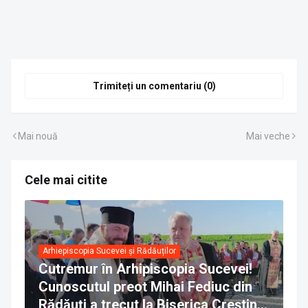
Trimiteți un comentariu (0)
Mai nouă
Mai veche
Cele mai citite
Arhiepiscopia Sucevei și Rădăuților
Cutremur în Arhipiscopia Sucevei!
Cunoscutul preot Mihai Fediuc din
Rădăuți a trecut la Biserica Creștină