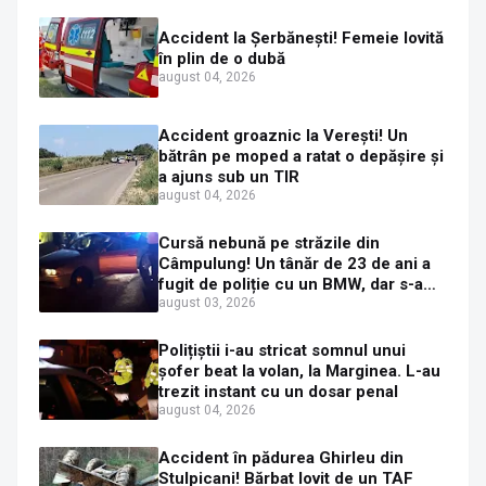
Accident la Șerbănești! Femeie lovită
în plin de o dubă
august 04, 2026
Accident groaznic la Verești! Un
bătrân pe moped a ratat o depășire și
a ajuns sub un TIR
august 04, 2026
Cursă nebună pe străzile din
Câmpulung! Un tânăr de 23 de ani a
fugit de poliție cu un BMW, dar s-a
oprit într-un gard de pe strada
august 03, 2026
Sirenei
Polițiștii i-au stricat somnul unui
șofer beat la volan, la Marginea. L-au
trezit instant cu un dosar penal
august 04, 2026
Accident în pădurea Ghirleu din
Stulpicani! Bărbat lovit de un TAF