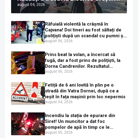
august 04, 2026
Ortodoxă Valahă. ÎPS Calinic anunță
că îi pregătește judecata canonică
Răfuială violentă la crâșmă în
Cajvana! Doi tineri au fost săltați de
polițiști după un scandal cu pumni și
mașini distruse
august 06, 2026
Prins beat la volan, a încercat să
fugă, dar a fost prins de polițiști, la
Dorna Candrenilor. Rezultatul
etilotestului: 1,59 mg/l alcool pur în
august 06, 2026
aerul expirat
Fetiță de 6 ani lovită în plin pe o
stradă din Vatra Dornei, după ce a
ieșit în fața mașinii prin loc nepermis
august 04, 2026
Incendiu la stația de epurare din
Siret! Un muncitor a dat foc
pompelor de apă în timp ce le
alimenta cu combustibil
august 05, 2026