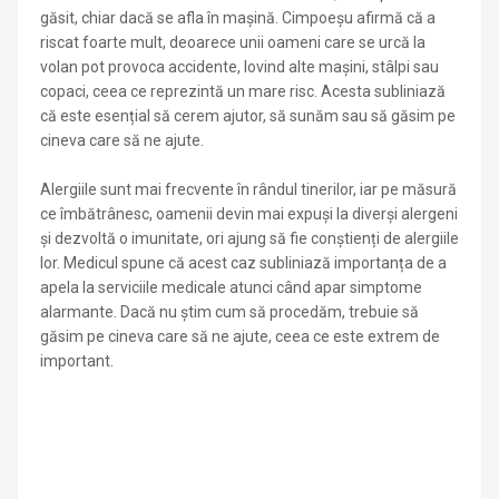
găsit, chiar dacă se afla în mașină. Cimpoeșu afirmă că a
riscat foarte mult, deoarece unii oameni care se urcă la
volan pot provoca accidente, lovind alte mașini, stâlpi sau
copaci, ceea ce reprezintă un mare risc. Acesta subliniază
că este esențial să cerem ajutor, să sunăm sau să găsim pe
cineva care să ne ajute.
Alergiile sunt mai frecvente în rândul tinerilor, iar pe măsură
ce îmbătrânesc, oamenii devin mai expuși la diverși alergeni
și dezvoltă o imunitate, ori ajung să fie conștienți de alergiile
lor. Medicul spune că acest caz subliniază importanța de a
apela la serviciile medicale atunci când apar simptome
alarmante. Dacă nu știm cum să procedăm, trebuie să
găsim pe cineva care să ne ajute, ceea ce este extrem de
important.