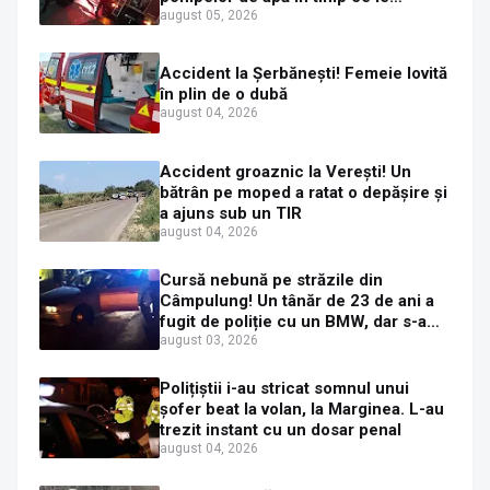
alimenta cu combustibil
august 05, 2026
Accident la Șerbănești! Femeie lovită
în plin de o dubă
august 04, 2026
Accident groaznic la Verești! Un
bătrân pe moped a ratat o depășire și
a ajuns sub un TIR
august 04, 2026
Cursă nebună pe străzile din
Câmpulung! Un tânăr de 23 de ani a
fugit de poliție cu un BMW, dar s-a
oprit într-un gard de pe strada
august 03, 2026
Sirenei
Polițiștii i-au stricat somnul unui
șofer beat la volan, la Marginea. L-au
trezit instant cu un dosar penal
august 04, 2026