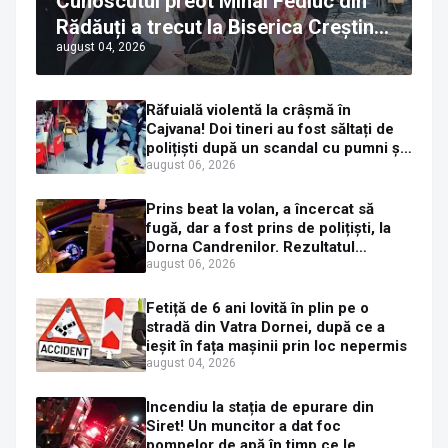
Cunoscutul preot Mihai Fediuc din
Rădăuți a trecut la Biserica Creștină
august 04, 2026
Ortodoxă Valahă. ÎPS Calinic anunță
că îi pregătește judecata canonică
Răfuială violentă la crâșmă în
Cajvana! Doi tineri au fost săltați de
polițiști după un scandal cu pumni și
mașini distruse
august 06, 2026
Prins beat la volan, a încercat să
fugă, dar a fost prins de polițiști, la
Dorna Candrenilor. Rezultatul
etilotestului: 1,59 mg/l alcool pur în
august 06, 2026
aerul expirat
Fetiță de 6 ani lovită în plin pe o
stradă din Vatra Dornei, după ce a
ieșit în fața mașinii prin loc nepermis
august 04, 2026
Incendiu la stația de epurare din
Siret! Un muncitor a dat foc
pompelor de apă în timp ce le