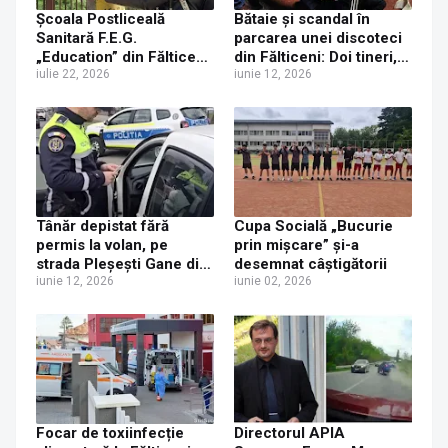
Școala Postliceală
Bătaie și scandal în
Sanitară F.E.G.
parcarea unei discoteci
„Education” din Fălticeni,
din Fălticeni: Doi tineri,
desființată printr-un
iulie 22, 2026
reținuți după ce au bătut
iunie 12, 2026
ordin al ministrului Mihai
două persoane și au
Dimian
distrus o mașină
Tânăr depistat fără
Cupa Socială „Bucurie
permis la volan, pe
prin mișcare” și-a
strada Pleșești Gane din
desemnat câștigătorii
Fălticeni
iunie 12, 2026
iunie 02, 2026
Focar de toxiinfecție
Directorul APIA