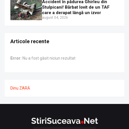
Accident în pădurea Ghirleu din
Stulpicani! Bărbat lovit de un TAF
care a derapat lângă un izvor
august 04, 2026
Articole recente
Error:
Nu a fost găsit niciun rezultat
Dinu ZARĂ