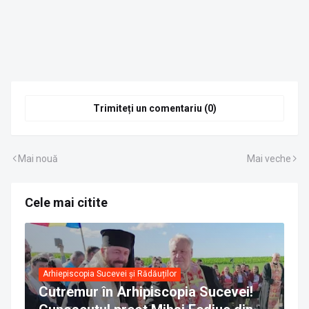
Trimiteți un comentariu (0)
Mai nouă
Mai veche
Cele mai citite
Arhiepiscopia Sucevei și Rădăuților
Cutremur în Arhipiscopia Sucevei!