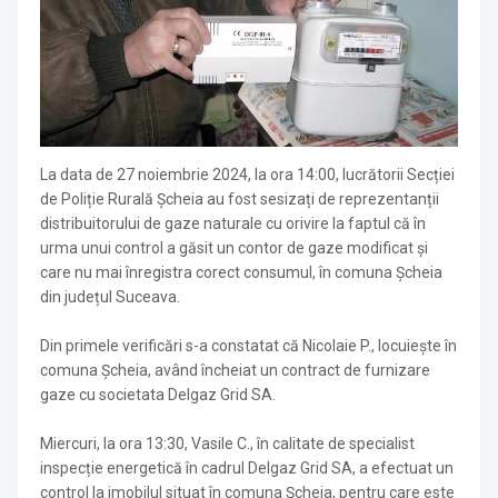
La data de 27 noiembrie 2024, la ora 14:00, lucrătorii Secției
de Poliție Rurală Șcheia au fost sesizați de reprezentanții
distribuitorului de gaze naturale cu orivire la faptul că în
urma unui control a găsit un contor de gaze modificat și
care nu mai înregistra corect consumul, în comuna Șcheia
din județul Suceava.
Din primele verificări s-a constatat că Nicolaie P., locuiește în
comuna Șcheia, având încheiat un contract de furnizare
gaze cu societata Delgaz Grid SA.
Miercuri, la ora 13:30, Vasile C., în calitate de specialist
inspecție energetică în cadrul Delgaz Grid SA, a efectuat un
control la imobilul situat în comuna Șcheia, pentru care este