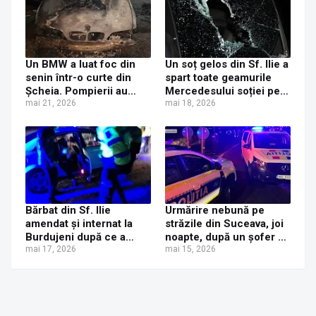
Un BMW a luat foc din
Un soț gelos din Sf. Ilie a
senin într-o curte din
spart toate geamurile
Șcheia. Pompierii au
Mercedesului soției pe
intervenit de urgență și
mai 21, 2026
care o bănuiește că îl
mai 18, 2026
au oprit extinderea
înșeală. Dosar penal
incendiului
întocmit de polițiști
Bărbat din Sf. Ilie
Urmărire nebună pe
amendat și internat la
străzile din Suceava, joi
Burdujeni după ce a
noapte, după un șofer de
sunat la 112 de două ori
mai 17, 2026
BMW băut și cu permisul
mai 15, 2026
ca să spună că a fost
suspendat
bătut de un vecin