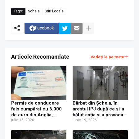
Tags:
Șcheia
Știri Locale
Facebook
Articole Recomandate
Vedeți-le pe toate
Permis de conducere
Bărbat din Șcheia, în
fals cumpărat cu 6.000
arestul IPJ după ce și-a
de euro din Anglia,
bătut soția și a provocat
depistat de un polițist
iulie 15, 2026
scandal
iunie 19, 2026
rutier în timpul unui
control de rutină la Trei
Movile