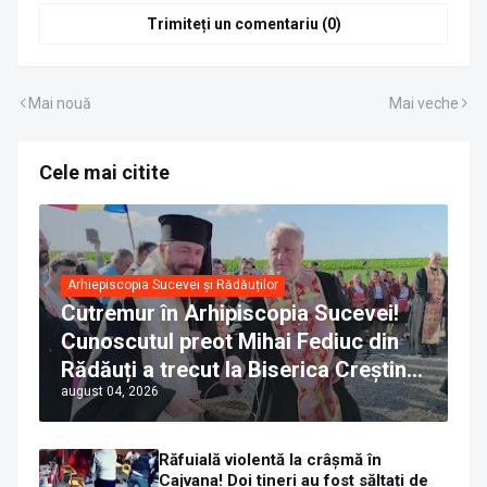
Trimiteți un comentariu (0)
Mai nouă
Mai veche
Cele mai citite
Arhiepiscopia Sucevei și Rădăuților
Cutremur în Arhipiscopia Sucevei!
Cunoscutul preot Mihai Fediuc din
Rădăuți a trecut la Biserica Creștină
august 04, 2026
Ortodoxă Valahă. ÎPS Calinic anunță
că îi pregătește judecata canonică
Răfuială violentă la crâșmă în
Cajvana! Doi tineri au fost săltați de