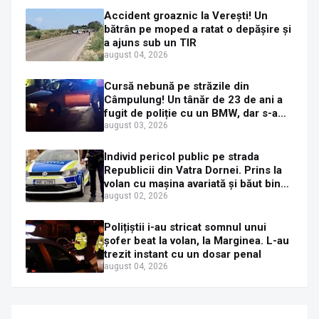
Accident groaznic la Verești! Un
bătrân pe moped a ratat o depășire și
a ajuns sub un TIR
august 04, 2026
Cursă nebună pe străzile din
Câmpulung! Un tânăr de 23 de ani a
fugit de poliție cu un BMW, dar s-a
oprit într-un gard de pe strada
august 03, 2026
Sirenei
Individ pericol public pe strada
Republicii din Vatra Dornei. Prins la
volan cu mașina avariată și băut bine,
în plină zi
august 02, 2026
Polițiștii i-au stricat somnul unui
șofer beat la volan, la Marginea. L-au
trezit instant cu un dosar penal
august 04, 2026