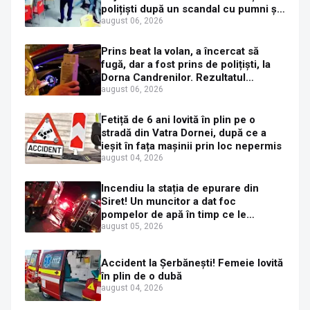
polițiști după un scandal cu pumni și
mașini distruse
august 06, 2026
Prins beat la volan, a încercat să
fugă, dar a fost prins de polițiști, la
Dorna Candrenilor. Rezultatul
etilotestului: 1,59 mg/l alcool pur în
august 06, 2026
aerul expirat
Fetiță de 6 ani lovită în plin pe o
stradă din Vatra Dornei, după ce a
ieșit în fața mașinii prin loc nepermis
august 04, 2026
Incendiu la stația de epurare din
Siret! Un muncitor a dat foc
pompelor de apă în timp ce le
alimenta cu combustibil
august 05, 2026
Accident la Șerbănești! Femeie lovită
în plin de o dubă
august 04, 2026