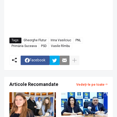
Tags:
Gheorghe Flutur
Irina Vasilciuc
PNL
Primăria Suceava
PSD
Vasile Rîmbu
Facebook
Articole Recomandate
Vedeți-le pe toate