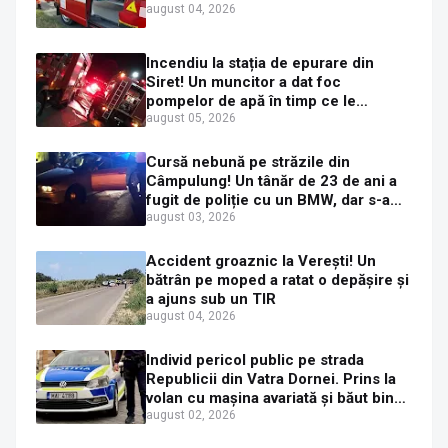
august 04, 2026
Incendiu la stația de epurare din
Siret! Un muncitor a dat foc
pompelor de apă în timp ce le
alimenta cu combustibil
august 05, 2026
Cursă nebună pe străzile din
Câmpulung! Un tânăr de 23 de ani a
fugit de poliție cu un BMW, dar s-a
oprit într-un gard de pe strada
august 03, 2026
Sirenei
Accident groaznic la Verești! Un
bătrân pe moped a ratat o depășire și
a ajuns sub un TIR
august 04, 2026
Individ pericol public pe strada
Republicii din Vatra Dornei. Prins la
volan cu mașina avariată și băut bine,
în plină zi
august 02, 2026