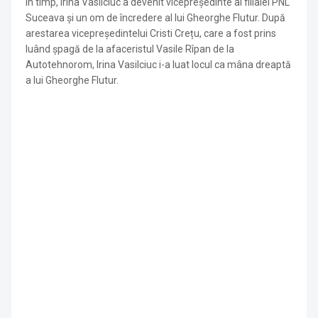
În timp, Irina Vasilciuc a devenit vicepreședinte al filialei PNL
Suceava și un om de încredere al lui Gheorghe Flutur. După
arestarea vicepreședintelui Cristi Crețu, care a fost prins
luând șpagă de la afaceristul Vasile Rîpan de la
Autotehnorom, Irina Vasilciuc i-a luat locul ca mâna dreaptă
a lui Gheorghe Flutur.