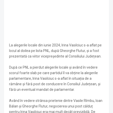
La alegerile locale din iunie 2024, Irina Vasilciuc s-a aflat pe
locul al doilea pe lista PNL, după Gheorghe Flutur, și a fost
prezentată ca viitor vicepreședinte al Consiliului Județean.
După ce PNL a pierdut alegerile locale și având în vedere
scorul foarte slab pe care partidul îl va obține la alegerile
parlamentare, Irina Vasilciuc s-a aflat în situația de a
rămâne și fără post de conducere în Consiliul Județean, și
fără un eventual mandat de parlamentar.
Având în vedere strânsa prietenie dintre Vasile Rîmbu, Ioan
Bălan și Gheorghe Flutur, negocierea unui post călduț
pentru Irina Vasilciuc era mai mult decât previzibilă. De