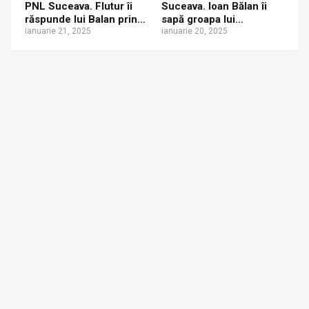
PNL Suceava. Flutur îi
Suceava. Ioan Bălan îi
răspunde lui Balan prin
sapă groapa lui
vocea primarului Bogdan
ianuarie 21, 2025
Gheorghe Flutur
ianuarie 20, 2025
Loghin