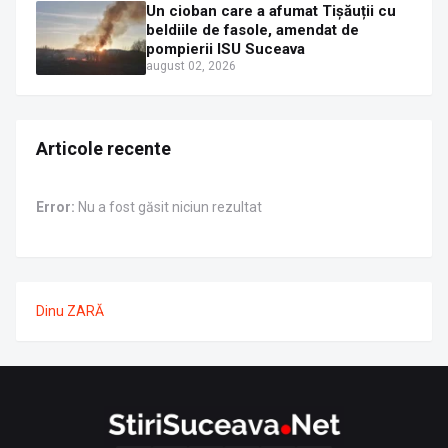
Un cioban care a afumat Tișăuții cu
beldiile de fasole, amendat de
pompierii ISU Suceava
august 02, 2026
Articole recente
Error:
Nu a fost găsit niciun rezultat
Dinu ZARĂ