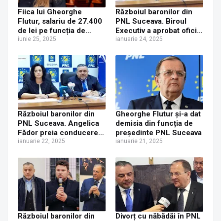
Fiica lui Gheorghe
Războiul baronilor din
Flutur, salariu de 27.400
PNL Suceava. Biroul
de lei pe funcția de
Executiv a aprobat oficial
director la ANCOM
iunie 25, 2025
instalarea Angelicăi
ianuarie 24, 2025
primită cadou de la tatăl
Fădor în funcția de
ei
președinte interimar al
filialei
Războiul baronilor din
Gheorghe Flutur și-a dat
PNL Suceava. Angelica
demisia din funcția de
Fădor preia conducerea
președinte PNL Suceava
interimară a organizației
ianuarie 22, 2025
ianuarie 21, 2025
Războiul baronilor din
Divorț cu năbădăi în PNL