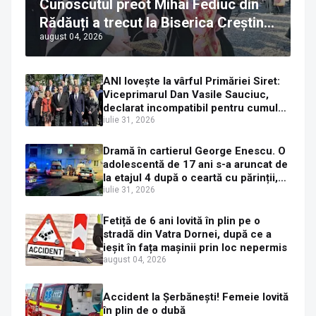
Cunoscutul preot Mihai Fediuc din
Rădăuți a trecut la Biserica Creștină
august 04, 2026
Ortodoxă Valahă. ÎPS Calinic anunță
că îi pregătește judecata canonică
ANI lovește la vârful Primăriei Siret:
Viceprimarul Dan Vasile Sauciuc,
declarat incompatibil pentru cumul
de funcții
iulie 31, 2026
Dramă în cartierul George Enescu. O
adolescentă de 17 ani s-a aruncat de
la etajul 4 după o ceartă cu părinții,
pe fondul consumului de alcool în
iulie 31, 2026
exces la o petrecere
Fetiță de 6 ani lovită în plin pe o
stradă din Vatra Dornei, după ce a
ieșit în fața mașinii prin loc nepermis
august 04, 2026
Accident la Șerbănești! Femeie lovită
în plin de o dubă