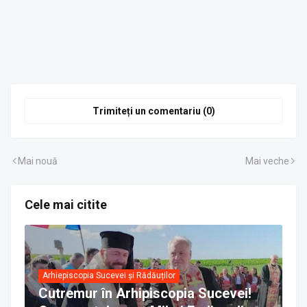
Trimiteți un comentariu (0)
Mai nouă
Mai veche
Cele mai citite
Arhiepiscopia Sucevei și Rădăuților
Cutremur în Arhipiscopia Sucevei!