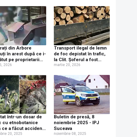
frați din Arbore
Transport ilegal de lemn
nuți în arest după ce i-
de foc depistat în trafic,
ătut pe proprietarii
la Clit. Șoferul a fost
 magazin din
5, 2026
amendat și a fost lăsat
martie 20, 2026
itate
fără lemn și certificatul
de înmatriculare
tat într-un dosar de
Buletin de presă, 8
ic cu etnobotanice
noiembrie 2025 - IPJ
 ce a făcut accident
Suceava
 și fără permis, în
brie 20, 2025
noiembrie 08, 2025