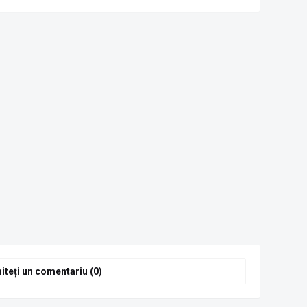
 ce era urmărit de
ie, la Clit
iteți un comentariu (0)