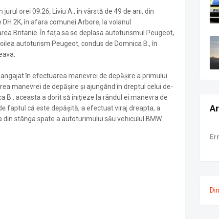
 jurul orei 09:26, Liviu A., în vârstă de 49 de ani, din
 DH 2K, în afara comunei Arbore, la volanul
rea Britanie. În fața sa se deplasa autoturismul Peugeot,
doilea autoturism Peugeot, condus de Domnica B., în
ceava.
angajat în efectuarea manevrei de depășire a primului
area manevrei de depășire și ajungând în dreptul celui de-
 B., aceasta a dorit să inițieze la rândul ei manevra de
Ar
e faptul că este depășită, a efectuat viraj dreapta, a
tea din stânga spate a autoturimului său vehiculul BMW.
Er
Di