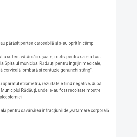
au părăsit partea carosabilă și s-au oprit în câmp.
a suferit vătămări ușoare, motiv pentru care a fost
a Spitalul municipal Rădăuți pentru îngrijiri medicale,
nă cervicală lombară și contuzie genunchi stâng”.
cu aparatul etilometru, rezultatele fiind negative, după
l Municipiul Rădăuți, unde le-au fost recoltate mostre
 alcoolemiei.
ală pentru săvârşirea infracţiunii de „vătămare corporală