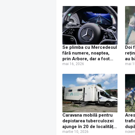
Se plimba cu Mercedesul
Doi 
fără numere, noaptea,
reți
prin Arbore, dar a fost
au b
văzut de polițiști și s-a
mai 16, 2026
unui
mai 1
ales cu dosar penal
local
Caravana mobilă pentru
Ares
depistarea tuberculozei
traf
ajunge în 20 de localități
după
din Suceava, începând cu
martie 10, 2026
beat
noiem