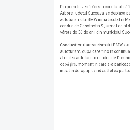
Din primele verificări s-a constatat că în
Arbore, județul Suceava, se deplasa pe
autoturismului BMW înmatriculat în Ma
condus de Constantin S., urmat de al 
vârstă de 36 de ani, din municipiul Su
Conducătorul autoturismului BMW s-a 
autoturism, după care fiind în continu
al doilea autoturism condus de Domnica
depășire, moment în care s-a panicat d
intrat în derapaj, lovind astfel cu par