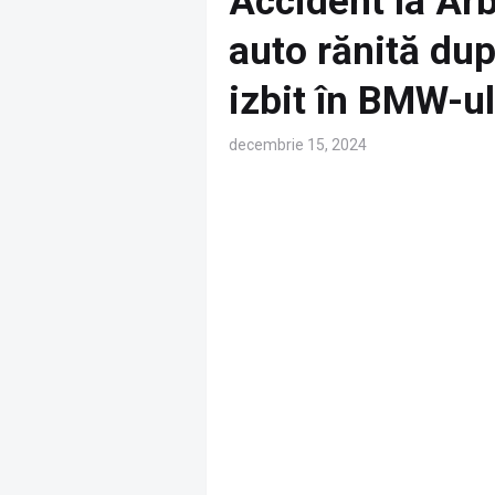
Accident la Ar
auto rănită dup
izbit în BMW-u
decembrie 15, 2024