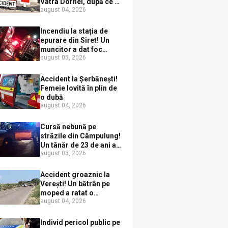
Vatra Dornei, după ce a
august 04, 2026
ieșit în fața mașinii prin
loc nepermis
Incendiu la stația de
epurare din Siret! Un
muncitor a dat foc
august 05, 2026
pompelor de apă în timp
ce le alimenta cu
combustibil
Accident la Șerbănești!
Femeie lovită în plin de
o dubă
august 04, 2026
Cursă nebună pe
străzile din Câmpulung!
Un tânăr de 23 de ani a
august 03, 2026
fugit de poliție cu un
BMW, dar s-a oprit într-
un gard de pe strada
Accident groaznic la
Sirenei
Verești! Un bătrân pe
moped a ratat o
august 04, 2026
depășire și a ajuns sub
un TIR
Individ pericol public pe