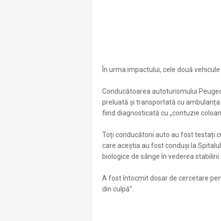
În urma impactului, cele două vehicule 
Conducătoarea autoturismului Peugeot 
preluată și transportată cu ambulanța l
fiind diagnosticată cu „contuzie coloa
Toți conducătorii auto au fost testați 
care aceștia au fost conduși la Spitalu
biologice de sânge în vederea stabilirii
A fost întocmit dosar de cercetare pen
din culpă”.