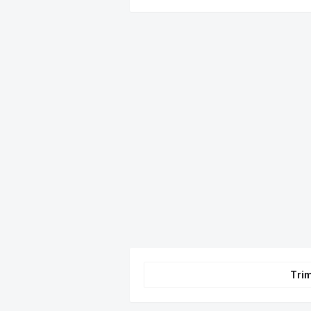
17 martie 2026
timp
poliț
Trim