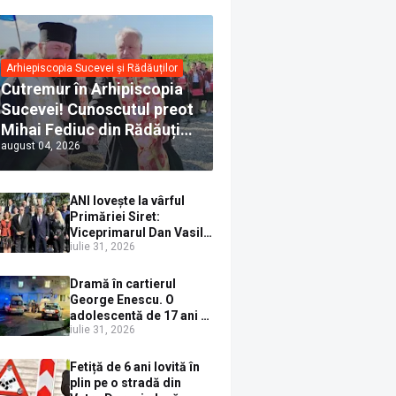
Arhiepiscopia Sucevei și Rădăuților
Cutremur în Arhipiscopia
Sucevei! Cunoscutul preot
Mihai Fediuc din Rădăuți a
august 04, 2026
trecut la Biserica Creștină
Ortodoxă Valahă. ÎPS
Calinic anunță că îi
ANI lovește la vârful
pregătește judecata
Primăriei Siret:
canonică
Viceprimarul Dan Vasile
iulie 31, 2026
Sauciuc, declarat
incompatibil pentru
cumul de funcții
Dramă în cartierul
George Enescu. O
adolescentă de 17 ani s-
iulie 31, 2026
a aruncat de la etajul 4
după o ceartă cu
părinții, pe fondul
Fetiță de 6 ani lovită în
consumului de alcool în
plin pe o stradă din
exces la o petrecere