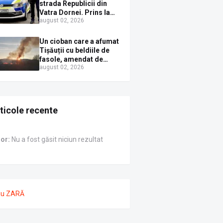
strada Republicii din
Vatra Dornei. Prins la
august 02, 2026
volan cu mașina
avariată și băut bine, în
plină zi
Un cioban care a afumat
Tișăuții cu beldiile de
fasole, amendat de
august 02, 2026
pompierii ISU Suceava
ticole recente
ror:
Nu a fost găsit niciun rezultat
nu ZARĂ