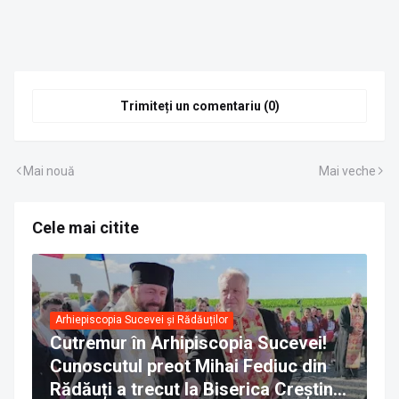
Trimiteți un comentariu (0)
Mai nouă
Mai veche
Cele mai citite
Arhiepiscopia Sucevei și Rădăuților
Cutremur în Arhipiscopia Sucevei!
Cunoscutul preot Mihai Fediuc din
Rădăuți a trecut la Biserica Creștină