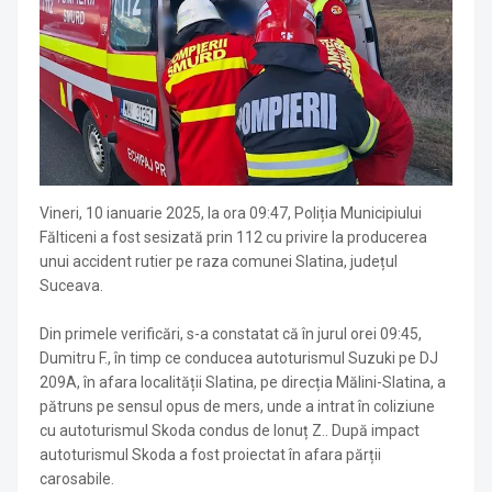
Vineri, 10 ianuarie 2025, la ora 09:47, Poliția Municipiului
Fălticeni a fost sesizată prin 112 cu privire la producerea
unui accident rutier pe raza comunei Slatina, județul
Suceava.
Din primele verificări, s-a constatat că în jurul orei 09:45,
Dumitru F., în timp ce conducea autoturismul Suzuki pe DJ
209A, în afara localității Slatina, pe direcția Mălini-Slatina, a
pătruns pe sensul opus de mers, unde a intrat în coliziune
cu autoturismul Skoda condus de Ionuț Z.. După impact
autoturismul Skoda a fost proiectat în afara părții
carosabile.