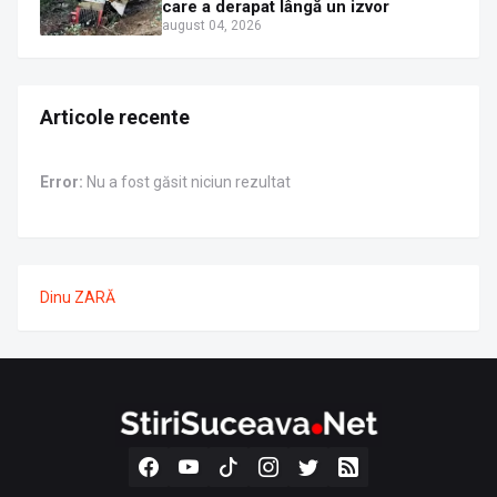
care a derapat lângă un izvor
august 04, 2026
Articole recente
Error:
Nu a fost găsit niciun rezultat
Dinu ZARĂ