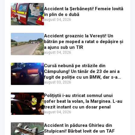
Accident la Șerbănești! Femeie lovită
în plin de o dubă
august 04, 2026
Accident groaznic la Verești! Un
bătrân pe moped a ratat o depășire și
a ajuns sub un TIR
august 04, 2026
Cursă nebună pe străzile din
Câmpulung! Un tânăr de 23 de ani a
fugit de poliție cu un BMW, dar s-a
oprit într-un gard de pe strada
august 03, 2026
Sirenei
Polițiștii i-au stricat somnul unui
șofer beat la volan, la Marginea. L-au
trezit instant cu un dosar penal
august 04, 2026
Accident în pădurea Ghirleu din
Stulpicani! Bărbat lovit de un TAF