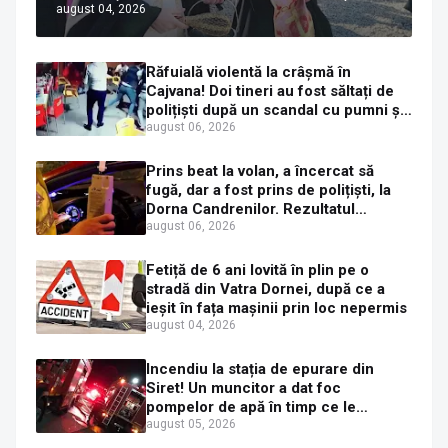
august 04, 2026
Ortodoxă Valahă. ÎPS Calinic anunță
că îi pregătește judecata canonică
Răfuială violentă la crâșmă în
Cajvana! Doi tineri au fost săltați de
polițiști după un scandal cu pumni și
mașini distruse
august 06, 2026
Prins beat la volan, a încercat să
fugă, dar a fost prins de polițiști, la
Dorna Candrenilor. Rezultatul
etilotestului: 1,59 mg/l alcool pur în
august 06, 2026
aerul expirat
Fetiță de 6 ani lovită în plin pe o
stradă din Vatra Dornei, după ce a
ieșit în fața mașinii prin loc nepermis
august 04, 2026
Incendiu la stația de epurare din
Siret! Un muncitor a dat foc
pompelor de apă în timp ce le
alimenta cu combustibil
august 05, 2026