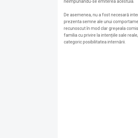
neimpunându-se emiterea acestuia.
De asemenea, nu a fost necesară intern
prezenta semne ale unui comportament 
recunoscut în mod clar greșeala comisă
familia cu privire la intențiile sale rea
categoric posibilitatea internării.