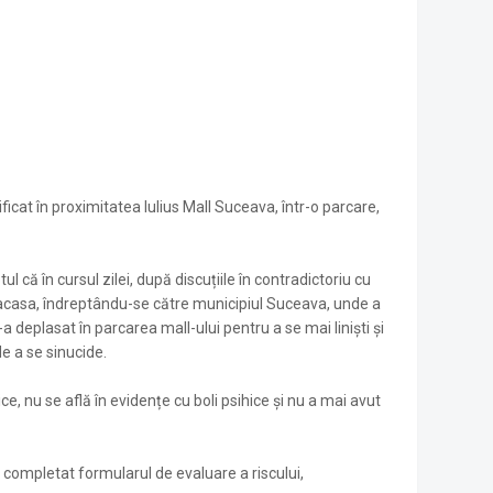
tificat în proximitatea Iulius Mall Suceava, într-o parcare,
ul că în cursul zilei, după discuțiile în contradictoriu cu
 acasa, îndreptându-se către municipiul Suceava, unde a
-a deplasat în parcarea mall-ului pentru a se mai liniști și
de a se sinucide.
e, nu se află în evidențe cu boli psihice și nu a mai avut
, au completat formularul de evaluare a riscului,