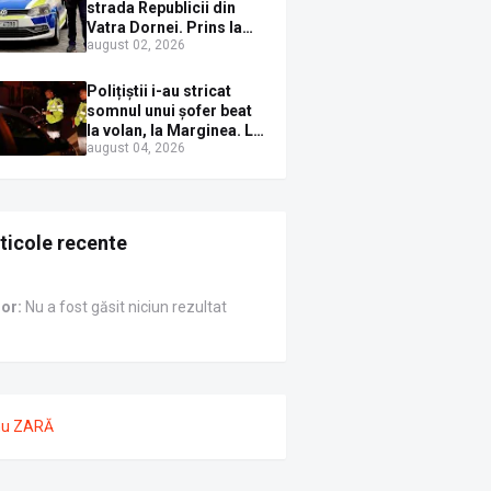
Sirenei
strada Republicii din
Vatra Dornei. Prins la
august 02, 2026
volan cu mașina
avariată și băut bine, în
plină zi
Polițiștii i-au stricat
somnul unui șofer beat
la volan, la Marginea. L-
august 04, 2026
au trezit instant cu un
dosar penal
ticole recente
ror:
Nu a fost găsit niciun rezultat
nu ZARĂ