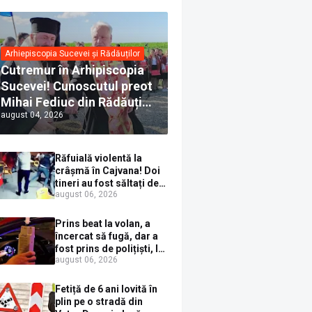
Arhiepiscopia Sucevei și Rădăuților
Cutremur în Arhipiscopia
Sucevei! Cunoscutul preot
Mihai Fediuc din Rădăuți a
august 04, 2026
trecut la Biserica Creștină
Ortodoxă Valahă. ÎPS
Calinic anunță că îi
Răfuială violentă la
pregătește judecata
crâșmă în Cajvana! Doi
canonică
tineri au fost săltați de
august 06, 2026
polițiști după un scandal
cu pumni și mașini
distruse
Prins beat la volan, a
încercat să fugă, dar a
fost prins de polițiști, la
august 06, 2026
Dorna Candrenilor.
Rezultatul etilotestului:
1,59 mg/l alcool pur în
Fetiță de 6 ani lovită în
aerul expirat
plin pe o stradă din