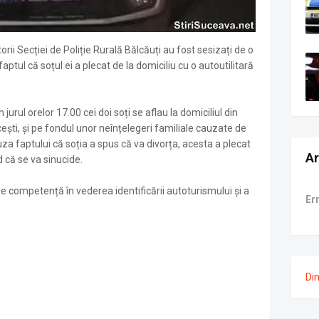
torii Secției de Poliție Rurală Bălcăuți au fost sesizați de o
tul că soțul ei a plecat de la domiciliu cu o autoutilitară
 jurul orelor 17.00 cei doi soți se aflau la domiciliul din
ști, și pe fondul unor neînțelegeri familiale cauzate de
uza faptului că soția a spus că va divorța, acesta a plecat
Ar
d că se va sinucide.
 de competență în vederea identificării autoturismului și a
Er
Di