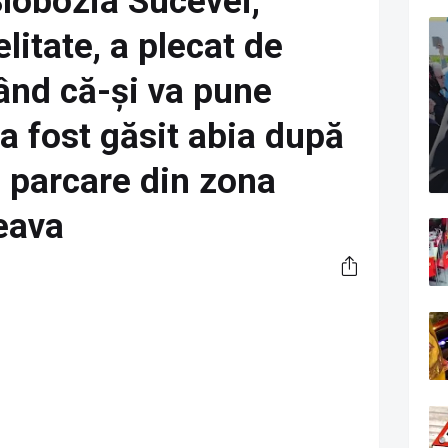
Slobozia Sucevei,
litate, a plecat de
nd că-și va pune
 a fost găsit abia după
-o parcare din zona
eava