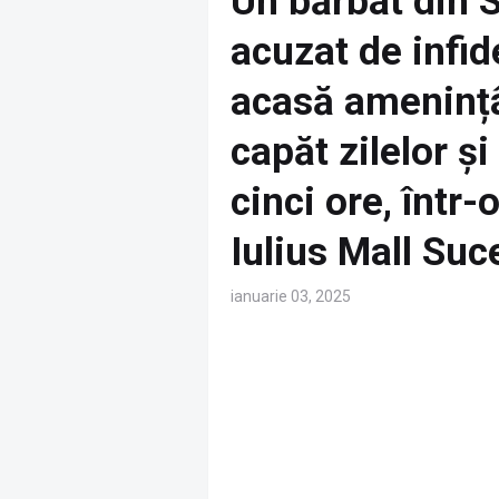
Un bărbat din 
acuzat de infide
acasă amenințâ
capăt zilelor și
cinci ore, într
Iulius Mall Suc
ianuarie 03, 2025