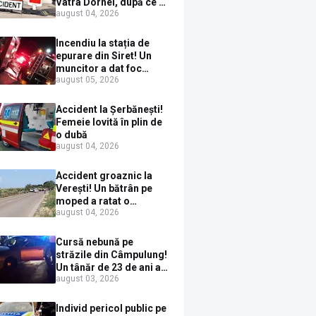
Vatra Dornei, după ce a
august 04, 2026
ieșit în fața mașinii prin
loc nepermis
Incendiu la stația de
epurare din Siret! Un
muncitor a dat foc
august 05, 2026
pompelor de apă în timp
ce le alimenta cu
combustibil
Accident la Șerbănești!
Femeie lovită în plin de
o dubă
august 04, 2026
Accident groaznic la
Verești! Un bătrân pe
moped a ratat o
august 04, 2026
depășire și a ajuns sub
un TIR
Cursă nebună pe
străzile din Câmpulung!
Un tânăr de 23 de ani a
august 03, 2026
fugit de poliție cu un
BMW, dar s-a oprit într-
un gard de pe strada
Individ pericol public pe