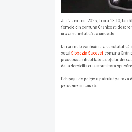
Joi, 2 ianuarie 2025, la ora 18:10, lucră
femeie din comuna Grănicești despre fap
și a amenințat că se sinucide.
Din primele verificări s-a constatat că în
satul
Slobozia Sucevei
, comuna Grănice
presupusa infidelitate a soțului, din ca
de la domiciliu cu autoutilitara spunân
Echipajul de poliție a patrulat pe raza
persoanei în cauză.