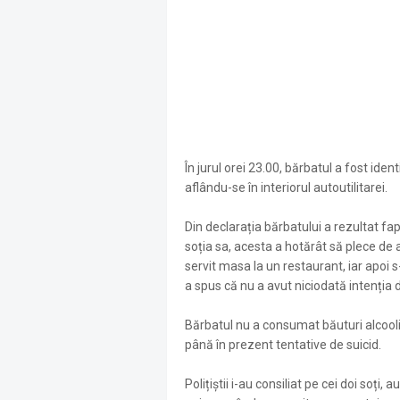
În jurul orei 23.00, bărbatul a fost iden
aflându-se în interiorul autoutilitarei.
Din declarația bărbatului a rezultat fapt
soția sa, acesta a hotărât să plece de
servit masa la un restaurant, iar apoi s
a spus că nu a avut niciodată intenția 
Bărbatul nu a consumat băuturi alcoolic
până în prezent tentative de suicid.
Polițiștii i-au consiliat pe cei doi soți