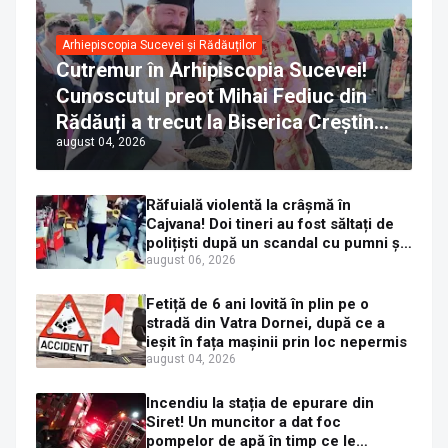
Arhiepiscopia Sucevei și Rădăuților
Cutremur în Arhipiscopia Sucevei!
Cunoscutul preot Mihai Fediuc din
Rădăuți a trecut la Biserica Creștină
august 04, 2026
Ortodoxă Valahă. ÎPS Calinic anunță
că îi pregătește judecata canonică
Răfuială violentă la crâșmă în
Cajvana! Doi tineri au fost săltați de
polițiști după un scandal cu pumni și
mașini distruse
august 06, 2026
Fetiță de 6 ani lovită în plin pe o
stradă din Vatra Dornei, după ce a
ieșit în fața mașinii prin loc nepermis
august 04, 2026
Incendiu la stația de epurare din
Siret! Un muncitor a dat foc
pompelor de apă în timp ce le