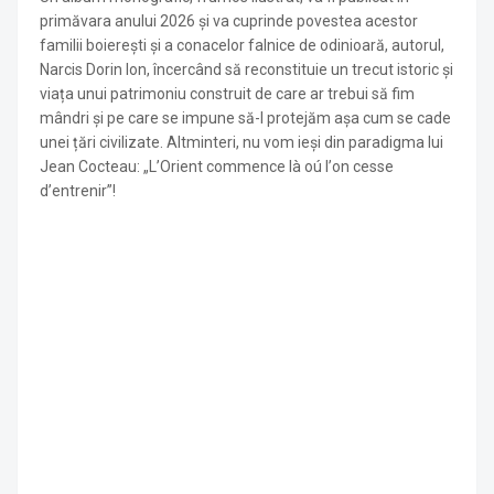
primăvara anului 2026 și va cuprinde povestea acestor
familii boierești și a conacelor falnice de odinioară, autorul,
Narcis Dorin Ion, încercând să reconstituie un trecut istoric și
viața unui patrimoniu construit de care ar trebui să fim
mândri și pe care se impune să-l protejăm așa cum se cade
unei țări civilizate. Altminteri, nu vom ieși din paradigma lui
Jean Cocteau: „LʼOrient commence là oú lʼon cesse
dʼentrenir”!