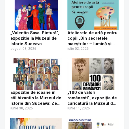
„Valentin Sava. Pictură”,
Atelierele de artă pentru
expoziție la Muzeul de
copii „Din secretele
Istorie Suceava
maeştrilor – lumină şi
august 03, 2026
culoare" 2026, la Muzeul
iulie 02, 2026
de Istorie Suceava
Expoziție de icoane în
„100 de valori
stil bizantin la Muzeul de
românești”, expoziția de
Istorie din Suceava: Zeci
caricatură la Muzeul de
de lucrări realizate de
iunie 30, 2026
Istorie Suceava
iunie 11, 2026
cursanți, prezentate
publicului