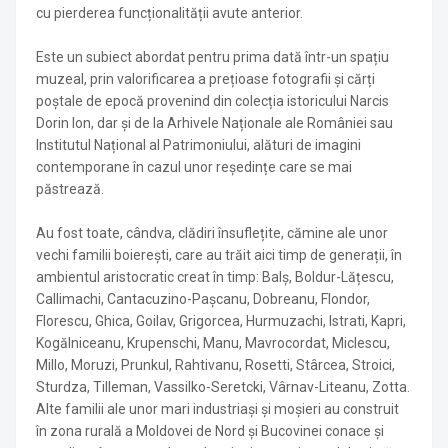
cu pierderea funcționalității avute anterior.
Este un subiect abordat pentru prima dată într-un spațiu
muzeal, prin valorificarea a prețioase fotografii și cărți
poștale de epocă provenind din colecția istoricului Narcis
Dorin Ion, dar și de la Arhivele Naționale ale României sau
Institutul Național al Patrimoniului, alături de imagini
contemporane în cazul unor reședințe care se mai
păstrează.
Au fost toate, cândva, clădiri însuflețite, cămine ale unor
vechi familii boierești, care au trăit aici timp de generații, în
ambientul aristocratic creat în timp: Balș, Boldur-Lățescu,
Callimachi, Cantacuzino-Pașcanu, Dobreanu, Flondor,
Florescu, Ghica, Goilav, Grigorcea, Hurmuzachi, Istrati, Kapri,
Kogălniceanu, Krupenschi, Manu, Mavrocordat, Miclescu,
Millo, Moruzi, Prunkul, Rahtivanu, Rosetti, Stârcea, Stroici,
Sturdza, Tilleman, Vassilko-Seretcki, Vârnav-Liteanu, Zotta.
Alte familii ale unor mari industriași și moșieri au construit
în zona rurală a Moldovei de Nord și Bucovinei conace și