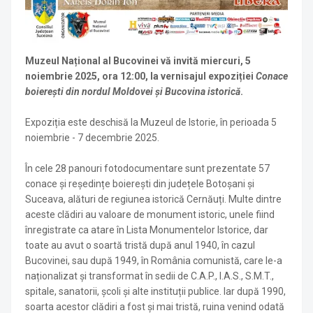
Muzeul Național al Bucovinei vă invită miercuri, 5
noiembrie 2025, ora 12:00, la vernisajul expoziției
Conace
boierești din nordul Moldovei și Bucovina istorică
.
Expoziția este deschisă la Muzeul de Istorie, în perioada 5
noiembrie - 7 decembrie 2025.
În cele 28 panouri fotodocumentare sunt prezentate 57
conace și reședințe boierești din județele Botoșani și
Suceava, alături de regiunea istorică Cernăuți. Multe dintre
aceste clădiri au valoare de monument istoric, unele fiind
înregistrate ca atare în Lista Monumentelor Istorice, dar
toate au avut o soartă tristă după anul 1940, în cazul
Bucovinei, sau după 1949, în România comunistă, care le-a
naționalizat și transformat în sedii de C.A.P., I.A.S., S.M.T.,
spitale, sanatorii, școli și alte instituții publice. Iar după 1990,
soarta acestor clădiri a fost și mai tristă, ruina venind odată