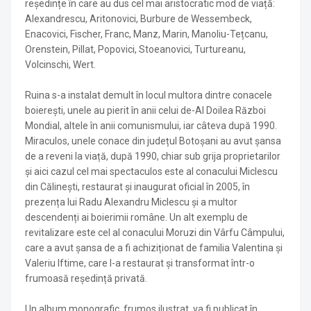
reședințe în care au dus cel mai aristocratic mod de viață:
Alexandrescu, Aritonovici, Burbure de Wessembeck,
Enacovici, Fischer, Franc, Manz, Marin, Manoliu-Tețcanu,
Orenstein, Pillat, Popovici, Stoeanovici, Turtureanu,
Volcinschi, Wert.
Ruina s-a instalat demult în locul multora dintre conacele
boierești, unele au pierit în anii celui de-Al Doilea Război
Mondial, altele în anii comunismului, iar câteva după 1990.
Miraculos, unele conace din județul Botoșani au avut șansa
de a reveni la viață, după 1990, chiar sub grija proprietarilor
și aici cazul cel mai spectaculos este al conacului Miclescu
din Călinești, restaurat și inaugurat oficial în 2005, în
prezența lui Radu Alexandru Miclescu și a multor
descendenți ai boierimii române. Un alt exemplu de
revitalizare este cel al conacului Moruzi din Vârfu Câmpului,
care a avut șansa de a fi achiziționat de familia Valentina și
Valeriu Iftime, care l-a restaurat și transformat într-o
frumoasă reședință privată.
Un album monografic, frumos ilustrat, va fi publicat în