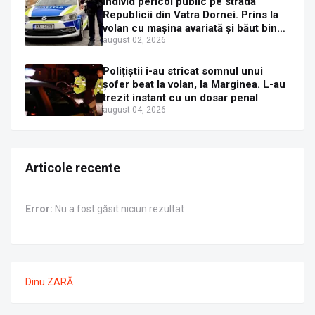
Individ pericol public pe strada
Republicii din Vatra Dornei. Prins la
volan cu mașina avariată și băut bine,
în plină zi
august 02, 2026
Polițiștii i-au stricat somnul unui
șofer beat la volan, la Marginea. L-au
trezit instant cu un dosar penal
august 04, 2026
Articole recente
Error:
Nu a fost găsit niciun rezultat
Dinu ZARĂ