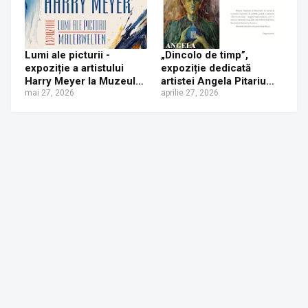
Lumi ale picturii -
„Dincolo de timp”,
expoziție a artistului
expoziție dedicată
Harry Meyer la Muzeul
artistei Angela Pitariu
de Istorie Suceava
mai 27, 2026
Bolnavu la Muzeul de
aprilie 27, 2026
Istorie Suceava