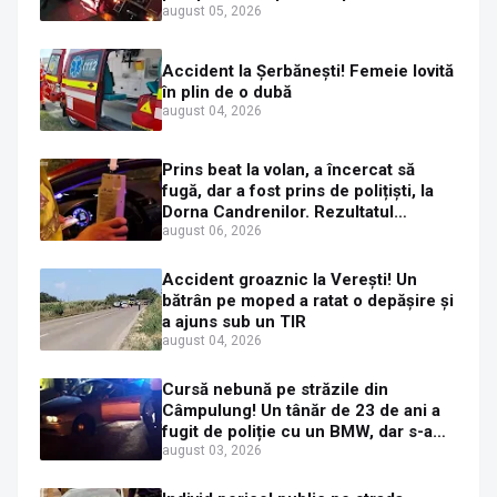
alimenta cu combustibil
august 05, 2026
Accident la Șerbănești! Femeie lovită
în plin de o dubă
august 04, 2026
Prins beat la volan, a încercat să
fugă, dar a fost prins de polițiști, la
Dorna Candrenilor. Rezultatul
etilotestului: 1,59 mg/l alcool pur în
august 06, 2026
aerul expirat
Accident groaznic la Verești! Un
bătrân pe moped a ratat o depășire și
a ajuns sub un TIR
august 04, 2026
Cursă nebună pe străzile din
Câmpulung! Un tânăr de 23 de ani a
fugit de poliție cu un BMW, dar s-a
oprit într-un gard de pe strada
august 03, 2026
Sirenei