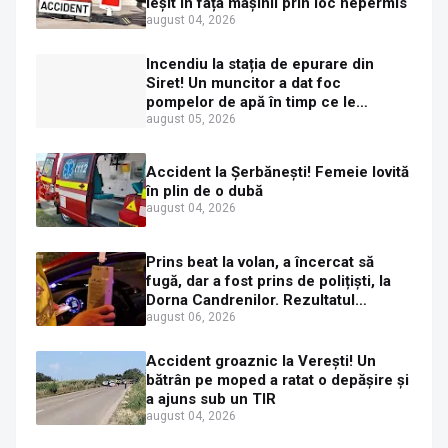
ieșit în fața mașinii prin loc nepermis
august 04, 2026
Incendiu la stația de epurare din
Siret! Un muncitor a dat foc
pompelor de apă în timp ce le
alimenta cu combustibil
august 05, 2026
Accident la Șerbănești! Femeie lovită
în plin de o dubă
august 04, 2026
Prins beat la volan, a încercat să
fugă, dar a fost prins de polițiști, la
Dorna Candrenilor. Rezultatul
etilotestului: 1,59 mg/l alcool pur în
august 06, 2026
aerul expirat
Accident groaznic la Verești! Un
bătrân pe moped a ratat o depășire și
a ajuns sub un TIR
august 04, 2026