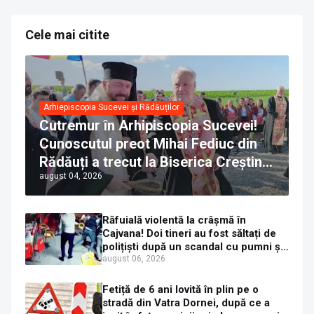
Cele mai citite
Arhiepiscopia Sucevei și Rădăuților
Cutremur în Arhipiscopia Sucevei!
Cunoscutul preot Mihai Fediuc din
Rădăuți a trecut la Biserica Creștină
august 04, 2026
Ortodoxă Valahă. ÎPS Calinic anunță
că îi pregătește judecata canonică
Răfuială violentă la crâșmă în
Cajvana! Doi tineri au fost săltați de
polițiști după un scandal cu pumni și
mașini distruse
august 06, 2026
Fetiță de 6 ani lovită în plin pe o
stradă din Vatra Dornei, după ce a