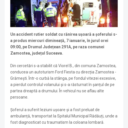
Un accident rutier soldat cu rănirea ușoară a șoferului s-
a produs miercuri dimineață, 7 ianuarie, în jurul orei
09:00, pe Drumul Județean 291A, pe raza comunei
Zamostea, județul Suceava.
Din cercetări s-a stabilit că Viorel B., din comuna Zamostea,
conducea un autoturism Ford Fiesta cu direcția Zamostea -
Grămești. Într-o curbă la stânga, pe fondul vitezei excesive,
a pierdut controlul volanului și s-a răsturnat în șanțul de pe
partea dreaptă a drumului. În vehicul nu se aflau alte
persoane.
Șoferul a suferit leziuni ușoare și a fost preluat de
ambulanță, transportat la Spitalul Municipal Rădăuți, unde a
fost diagnosticat cu traumatism la coloana lombară.