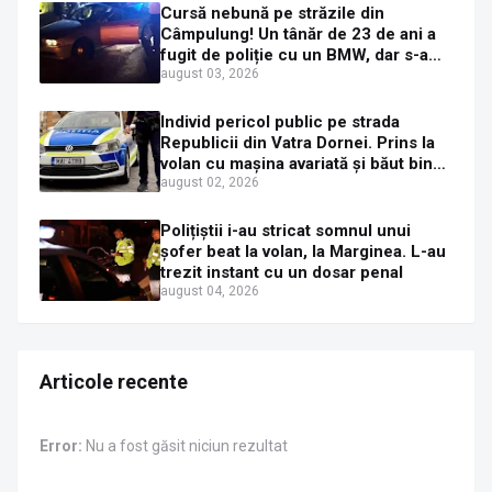
Cursă nebună pe străzile din
Câmpulung! Un tânăr de 23 de ani a
fugit de poliție cu un BMW, dar s-a
oprit într-un gard de pe strada
august 03, 2026
Sirenei
Individ pericol public pe strada
Republicii din Vatra Dornei. Prins la
volan cu mașina avariată și băut bine,
în plină zi
august 02, 2026
Polițiștii i-au stricat somnul unui
șofer beat la volan, la Marginea. L-au
trezit instant cu un dosar penal
august 04, 2026
Articole recente
Error:
Nu a fost găsit niciun rezultat