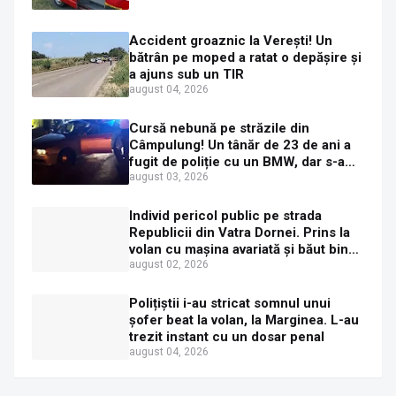
Accident groaznic la Verești! Un
bătrân pe moped a ratat o depășire și
a ajuns sub un TIR
august 04, 2026
Cursă nebună pe străzile din
Câmpulung! Un tânăr de 23 de ani a
fugit de poliție cu un BMW, dar s-a
oprit într-un gard de pe strada
august 03, 2026
Sirenei
Individ pericol public pe strada
Republicii din Vatra Dornei. Prins la
volan cu mașina avariată și băut bine,
în plină zi
august 02, 2026
Polițiștii i-au stricat somnul unui
șofer beat la volan, la Marginea. L-au
trezit instant cu un dosar penal
august 04, 2026