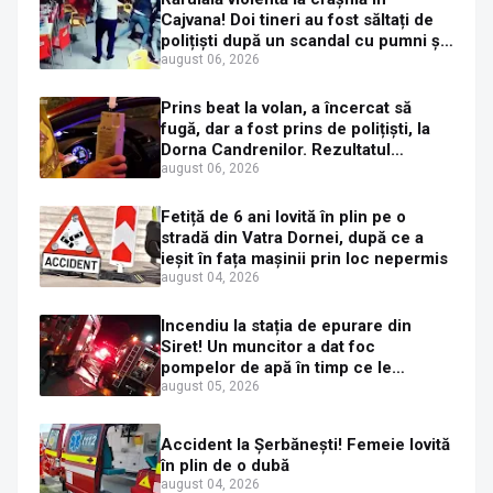
Cajvana! Doi tineri au fost săltați de
polițiști după un scandal cu pumni și
mașini distruse
august 06, 2026
Prins beat la volan, a încercat să
fugă, dar a fost prins de polițiști, la
Dorna Candrenilor. Rezultatul
etilotestului: 1,59 mg/l alcool pur în
august 06, 2026
aerul expirat
Fetiță de 6 ani lovită în plin pe o
stradă din Vatra Dornei, după ce a
ieșit în fața mașinii prin loc nepermis
august 04, 2026
Incendiu la stația de epurare din
Siret! Un muncitor a dat foc
pompelor de apă în timp ce le
alimenta cu combustibil
august 05, 2026
Accident la Șerbănești! Femeie lovită
în plin de o dubă
august 04, 2026