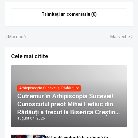
Trimiteți un comentariu (0)
Mai nouă
Mai veche
Cele mai citite
Arhiepiscopia Sucevei și Rădăuților
Cutremur în Arhipiscopia Sucevei!
Cunoscutul preot Mihai Fediuc din
Rădăuți a trecut la Biserica Creștină
august 04, 2026
Ortodoxă Valahă. ÎPS Calinic anunță
că îi pregătește judecata canonică
Răfuială violentă la crâșmă în