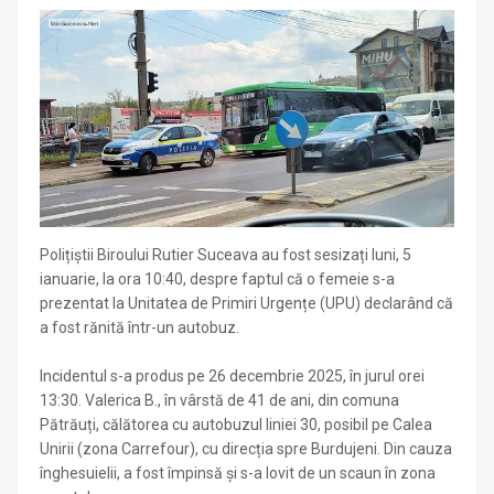
Polițiștii Biroului Rutier Suceava au fost sesizați luni, 5
ianuarie, la ora 10:40, despre faptul că o femeie s-a
prezentat la Unitatea de Primiri Urgențe (UPU) declarând că
a fost rănită într-un autobuz.
Incidentul s-a produs pe 26 decembrie 2025, în jurul orei
13:30. Valerica B., în vârstă de 41 de ani, din comuna
Pătrăuți, călătorea cu autobuzul liniei 30, posibil pe Calea
Unirii (zona Carrefour), cu direcția spre Burdujeni. Din cauza
înghesuielii, a fost împinsă și s-a lovit de un scaun în zona