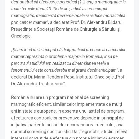
demonstrat că efectuarea periodică (1-2 ani) a mamografiei la
toate femeile dupa 40-45 de ani, adică a screeningul
mamografic, depistează devreme boala si reduce mortalitatea
prin cancer mamar”
, a declarat Prof. Dr. Alexandru Blidaru,
Președintele Societății Române de Chirurgie a Sânului și
Oncologie.
„Știam încă de la început că diagnosticul precoce al cancerului
mamar reprezintă o problemă majoră în România, însă pe
parcursul studiului am realizat că dimensiunea reală a
fenomenului este considerabil mai gravă decât anticipam”
, a
declarat Dr. Maria-Teodora Popa, Institutul Oncologic „Prof.
Dr. Alexandru Trestioreanu”.
România nu are un program național de screening
mamografic eficient, similar celor implementate de mulți
ani în statele europene. În absența unui astfel de program,
efectuarea controalelor preventive depinde în principal de
inițiativa pacientelor sau de recomandarea medicului, așa
numitul screening oportunistic. Dar, regretabil, studiul relevă
interesul scăzut de a efectua din proprie inițiativă examen