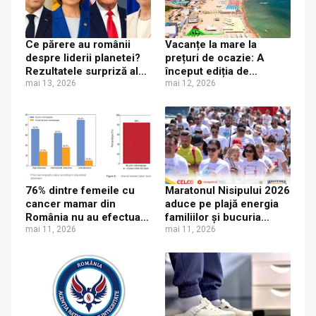
Ce părere au românii
Vacanțe la mare la
despre liderii planetei?
prețuri de ocazie: A
Rezultatele surpriză ale
început ediția de
unui sondaj de opinie
mai 13, 2026
primăvară „Litoralul
mai 12, 2026
despre Trump, Macron
pentru toți” 2026
și Maia Sandu
76% dintre femeile cu
Maratonul Nisipului 2026
cancer mamar din
aduce pe plajă energia
România nu au efectuat
familiilor și bucuria
nicio mamografie de-a
mai 11, 2026
competiției pentru copii
mai 11, 2026
lungul vieții