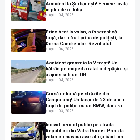
Accident la Șerbănești! Femeie lovită
în plin de o dubă
august 04, 2026
Prins beat la volan, a încercat să
fugă, dar a fost prins de polițiști, la
Dorna Candrenilor. Rezultatul
etilotestului: 1,59 mg/l alcool pur în
august 06, 2026
aerul expirat
Accident groaznic la Verești! Un
bătrân pe moped a ratat o depășire și
a ajuns sub un TIR
august 04, 2026
Cursă nebună pe străzile din
Câmpulung! Un tânăr de 23 de ani a
fugit de poliție cu un BMW, dar s-a
oprit într-un gard de pe strada
august 03, 2026
Sirenei
Individ pericol public pe strada
Republicii din Vatra Dornei. Prins la
volan cu mașina avariată și băut bine,