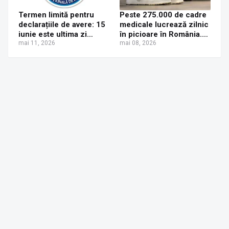
Termen limită pentru
Peste 275.000 de cadre
declarațiile de avere: 15
medicale lucrează zilnic
iunie este ultima zi
în picioare în România.
pentru depunerea
mai 11, 2026
90% dezvoltă afecțiuni
mai 08, 2026
electronică
musculo-scheletice