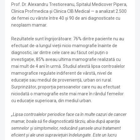
Prof. Dr. Alexandru Trestioreanu, Spitalul Medicover Pipera,
Clinica Profmedica și Clinica CIB Medical — a analizat 2.500
de femei cu vârste între 40 și 90 de ani diagnosticate cu
neoplasm mamar.
Rezultatele sunt îngrijorătoare: 76% dintre paciente nu au
efectuat de-a lungul vieții nicio mamografie înainte de
diagnostic, iar dintre cele care au făcut cel puțin o
investigație, 85% aveau ultima mamografie realizată cu
mai mult de 4 ani în urmă. Studiul atestă lipsa controalelor
mamografice regulate indiferent de vârstă, nivel de
educație sau mediul de proveniență, urban ori rural.
Surprinzător, proporția persoanelor care nu au efectuat
niciodată o mamografie este mai mare în rândul femeilor
cu educație superioara, din mediul urban.
„Lipsa controalelor periodice face ca în multe cazuri de cancer
mamar, boala să fie diagnosticată târziu, abia după apariția
semnelor și simptomelor, reducând șansele unui tratament
eficient și ale unei supraviețuiri îndelungate. Este un lucru