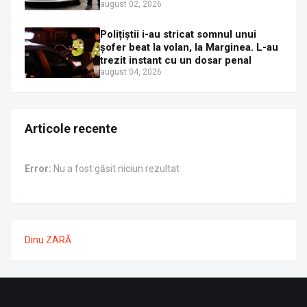
în plină zi
august 02, 2026
Polițiștii i-au stricat somnul unui
șofer beat la volan, la Marginea. L-au
trezit instant cu un dosar penal
august 04, 2026
Articole recente
Error:
Nu a fost găsit niciun rezultat
Dinu ZARĂ