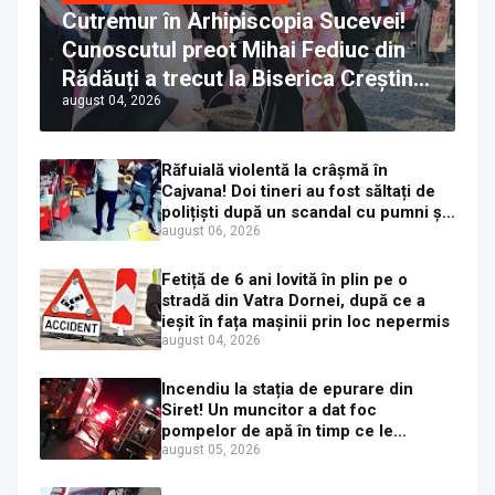
Cutremur în Arhipiscopia Sucevei!
Cunoscutul preot Mihai Fediuc din
Rădăuți a trecut la Biserica Creștină
august 04, 2026
Ortodoxă Valahă. ÎPS Calinic anunță
că îi pregătește judecata canonică
Răfuială violentă la crâșmă în
Cajvana! Doi tineri au fost săltați de
polițiști după un scandal cu pumni și
mașini distruse
august 06, 2026
Fetiță de 6 ani lovită în plin pe o
stradă din Vatra Dornei, după ce a
ieșit în fața mașinii prin loc nepermis
august 04, 2026
Incendiu la stația de epurare din
Siret! Un muncitor a dat foc
pompelor de apă în timp ce le
alimenta cu combustibil
august 05, 2026