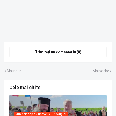
Trimiteți un comentariu (0)
Mai nouă
Mai veche
Cele mai citite
Arhiepiscopia Sucevei și Rădăuților