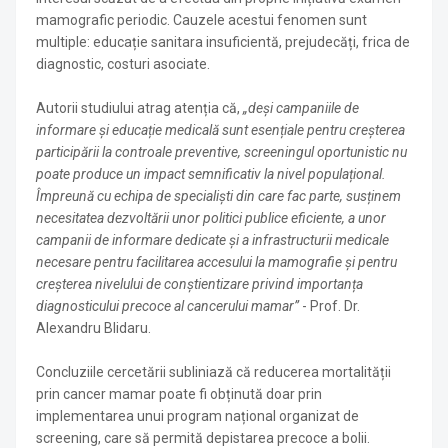
mamografic periodic. Cauzele acestui fenomen sunt
multiple: educație sanitara insuficientă, prejudecăți, frica de
diagnostic, costuri asociate.
Autorii studiului atrag atenția că,
„deși campaniile de
informare și educație medicală sunt esențiale pentru creșterea
participării la controale preventive, screeningul oportunistic nu
poate produce un impact semnificativ la nivel populațional.
Împreună cu echipa de specialiști din care fac parte, susținem
necesitatea dezvoltării unor politici publice eficiente, a unor
campanii de informare dedicate și a infrastructurii medicale
necesare pentru facilitarea accesului la mamografie și pentru
creșterea nivelului de conștientizare privind importanța
diagnosticului precoce al cancerului mamar”
- Prof. Dr.
Alexandru Blidaru.
Concluziile cercetării subliniază că reducerea mortalității
prin cancer mamar poate fi obținută doar prin
implementarea unui program național organizat de
screening, care să permită depistarea precoce a bolii.