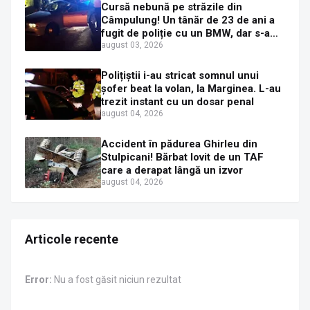
Cursă nebună pe străzile din
Câmpulung! Un tânăr de 23 de ani a
fugit de poliție cu un BMW, dar s-a
oprit într-un gard de pe strada
august 03, 2026
Sirenei
Polițiștii i-au stricat somnul unui
șofer beat la volan, la Marginea. L-au
trezit instant cu un dosar penal
august 04, 2026
Accident în pădurea Ghirleu din
Stulpicani! Bărbat lovit de un TAF
care a derapat lângă un izvor
august 04, 2026
Articole recente
Error:
Nu a fost găsit niciun rezultat