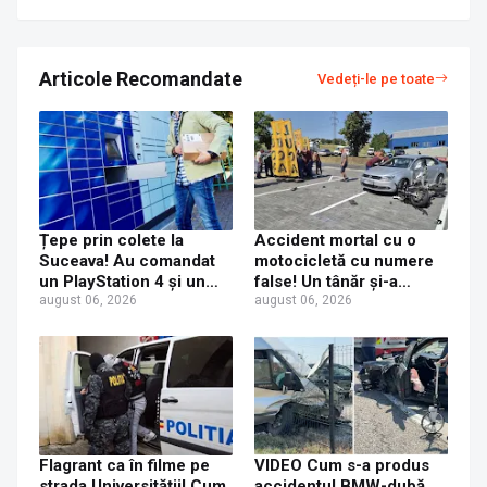
Articole Recomandate
Vedeți-le pe toate
Țepe prin colete la
Accident mortal cu o
Suceava! Au comandat
motocicletă cu numere
un PlayStation 4 și un
false! Un tânăr și-a
iPhone 17 Pro Max, dar
august 06, 2026
pierdut viața după ce un
august 06, 2026
au primit acasă un CD și
șofer a virat fără să se
o jucărie de plastic
asigure
Flagrant ca în filme pe
VIDEO Cum s-a produs
strada Universității! Cum
accidentul BMW-dubă