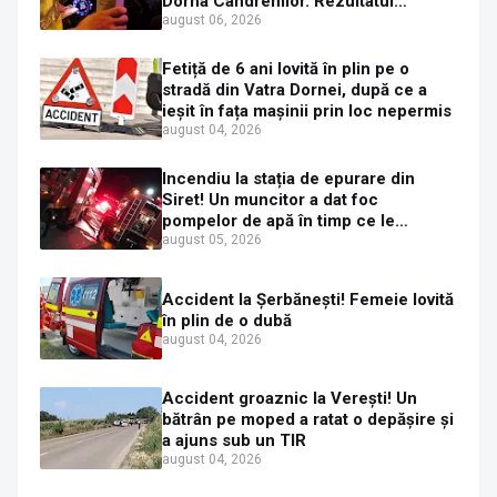
Dorna Candrenilor. Rezultatul
etilotestului: 1,59 mg/l alcool pur în
august 06, 2026
aerul expirat
Fetiță de 6 ani lovită în plin pe o
stradă din Vatra Dornei, după ce a
ieșit în fața mașinii prin loc nepermis
august 04, 2026
Incendiu la stația de epurare din
Siret! Un muncitor a dat foc
pompelor de apă în timp ce le
alimenta cu combustibil
august 05, 2026
Accident la Șerbănești! Femeie lovită
în plin de o dubă
august 04, 2026
Accident groaznic la Verești! Un
bătrân pe moped a ratat o depășire și
a ajuns sub un TIR
august 04, 2026