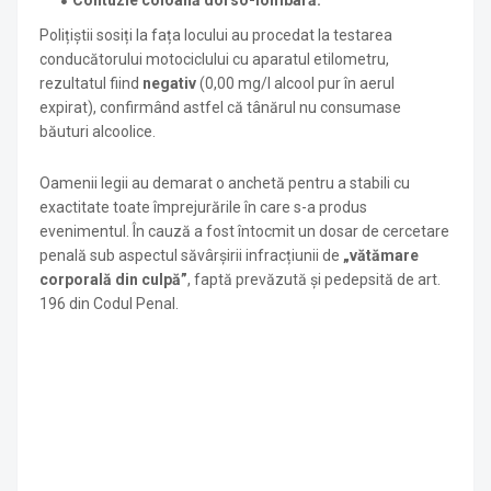
Contuzie coloană dorso-lombară.
Polițiștii sosiți la fața locului au procedat la testarea
conducătorului motociclului cu aparatul etilometru,
rezultatul fiind
negativ
(0,00 mg/l alcool pur în aerul
expirat), confirmând astfel că tânărul nu consumase
băuturi alcoolice.
Oamenii legii au demarat o anchetă pentru a stabili cu
exactitate toate împrejurările în care s-a produs
evenimentul. În cauză a fost întocmit un dosar de cercetare
penală sub aspectul săvârșirii infracțiunii de
„vătămare
corporală din culpă”
, faptă prevăzută și pedepsită de art.
196 din Codul Penal.