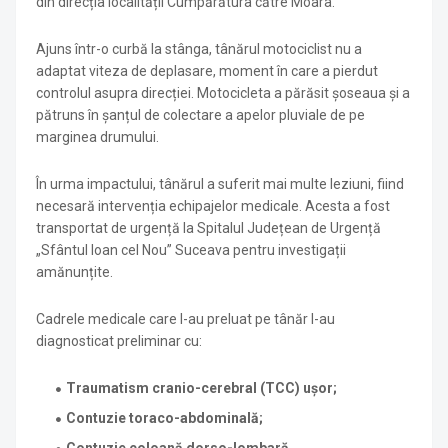
din direcția localității Cumpărătura către Moara.
Ajuns într-o curbă la stânga, tânărul motociclist nu a
adaptat viteza de deplasare, moment în care a pierdut
controlul asupra direcției. Motocicleta a părăsit șoseaua și a
pătruns în șanțul de colectare a apelor pluviale de pe
marginea drumului.
În urma impactului, tânărul a suferit mai multe leziuni, fiind
necesară intervenția echipajelor medicale. Acesta a fost
transportat de urgență la Spitalul Județean de Urgență
„Sfântul Ioan cel Nou” Suceava pentru investigații
amănunțite.
Cadrele medicale care l-au preluat pe tânăr l-au
diagnosticat preliminar cu:
Traumatism cranio-cerebral (TCC) ușor;
Contuzie toraco-abdominală;