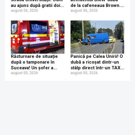
au ajuns după gratii doi
de la cafeneaua Brown.
tineri care au furat
august 06, 2026
Concluzia polițiștilor
august 06, 2026
console PS5
Răsturnare de situație
Panică pe Calea Unirii! O
după o tamponare în
dubă a ricoșat dintr-un
Suceava! Un șofer a
stâlp direct într-un TAXI.
ajuns la Urgențe la 24 de
august 05, 2026
O mamă și fetița ei de 6
august 05, 2026
ore după ce a fost
ani au ajuns la spital
tamponat de o tânără
neatentă