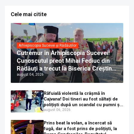
Cele mai citite
Arhiepiscopia Sucevei și Rădăuților
Cutremur în Arhipiscopia Sucevei!
Cunoscutul preot Mihai Fediuc din
Rădăuți a trecut la Biserica Creștină
august 04, 2026
Ortodoxă Valahă. ÎPS Calinic anunță
că îi pregătește judecata canonică
Răfuială violentă la crâșmă în
Cajvana! Doi tineri au fost săltați de
polițiști după un scandal cu pumni și
mașini distruse
august 06, 2026
Prins beat la volan, a încercat să
fugă, dar a fost prins de polițiști, la