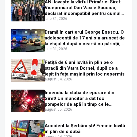
ANI lovește la vârful Primăriei Siret:
Viceprimarul Dan Vasile Sauciuc,
declarat incompatibil pentru cumul
de funcții
iulie 31, 2026
Dramă în cartierul George Enescu. O
adolescentă de 17 ani s-a aruncat de
la etajul 4 după o ceartă cu părinții,
pe fondul consumului de alcool în
iulie 31, 2026
exces la o petrecere
Fetiță de 6 ani lovită în plin pe o
stradă din Vatra Dornei, după ce a
ieșit în fața mașinii prin loc nepermis
august 04, 2026
Incendiu la stația de epurare din
Siret! Un muncitor a dat foc
pompelor de apă în timp ce le
alimenta cu combustibil
august 05, 2026
Accident la Șerbănești! Femeie lovită
în plin de o dubă
august 04, 2026