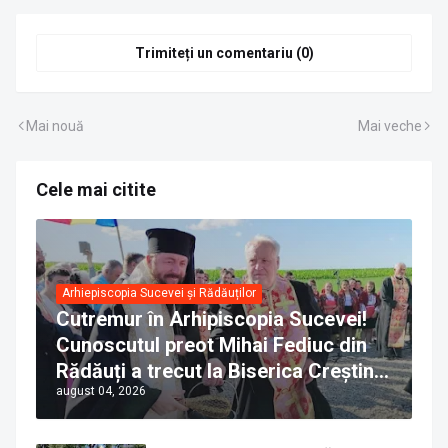
Trimiteți un comentariu (0)
Mai nouă
Mai veche
Cele mai citite
Arhiepiscopia Sucevei și Rădăuților
Cutremur în Arhipiscopia Sucevei!
Cunoscutul preot Mihai Fediuc din
Rădăuți a trecut la Biserica Creștină
august 04, 2026
Ortodoxă Valahă. ÎPS Calinic anunță
că îi pregătește judecata canonică