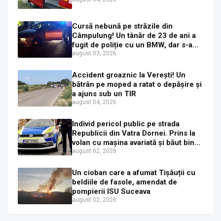
Cursă nebună pe străzile din
Câmpulung! Un tânăr de 23 de ani a
fugit de poliție cu un BMW, dar s-a
oprit într-un gard de pe strada
august 03, 2026
Sirenei
Accident groaznic la Verești! Un
bătrân pe moped a ratat o depășire și
a ajuns sub un TIR
august 04, 2026
Individ pericol public pe strada
Republicii din Vatra Dornei. Prins la
volan cu mașina avariată și băut bine,
în plină zi
august 02, 2026
Un cioban care a afumat Tișăuții cu
beldiile de fasole, amendat de
pompierii ISU Suceava
august 02, 2026