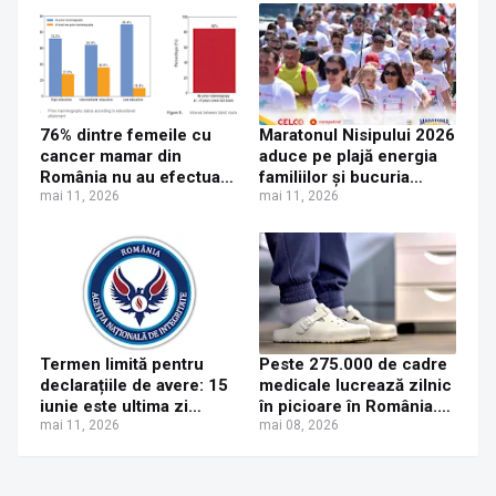
și Maia Sandu
76% dintre femeile cu
Maratonul Nisipului 2026
cancer mamar din
aduce pe plajă energia
România nu au efectuat
familiilor și bucuria
nicio mamografie de-a
mai 11, 2026
competiției pentru copii
mai 11, 2026
lungul vieții
Termen limită pentru
Peste 275.000 de cadre
declarațiile de avere: 15
medicale lucrează zilnic
iunie este ultima zi
în picioare în România.
pentru depunerea
mai 11, 2026
90% dezvoltă afecțiuni
mai 08, 2026
electronică
musculo-scheletice