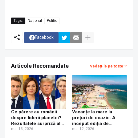
Tags:
Național
Politic
Facebook
Articole Recomandate
Vedeți-le pe toate
Ce părere au românii
Vacanțe la mare la
despre liderii planetei?
prețuri de ocazie: A
Rezultatele surpriză ale
început ediția de
unui sondaj de opinie
mai 13, 2026
primăvară „Litoralul
mai 12, 2026
despre Trump, Macron
pentru toți” 2026