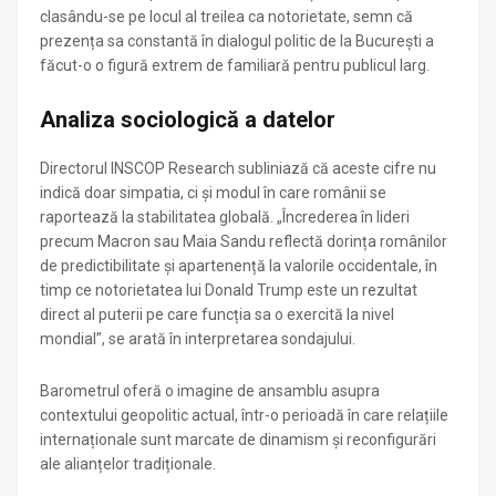
clasându-se pe locul al treilea ca notorietate, semn că
prezența sa constantă în dialogul politic de la București a
făcut-o o figură extrem de familiară pentru publicul larg.
Analiza sociologică a datelor
Directorul INSCOP Research subliniază că aceste cifre nu
indică doar simpatia, ci și modul în care românii se
raportează la stabilitatea globală. „Încrederea în lideri
precum Macron sau Maia Sandu reflectă dorința românilor
de predictibilitate și apartenență la valorile occidentale, în
timp ce notorietatea lui Donald Trump este un rezultat
direct al puterii pe care funcția sa o exercită la nivel
mondial”, se arată în interpretarea sondajului.
Barometrul oferă o imagine de ansamblu asupra
contextului geopolitic actual, într-o perioadă în care relațiile
internaționale sunt marcate de dinamism și reconfigurări
ale alianțelor tradiționale.