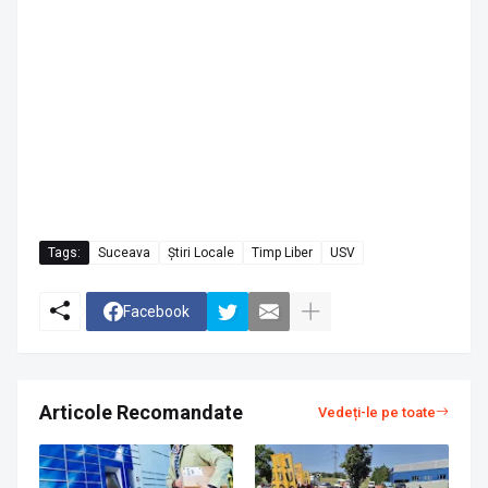
Tags:
Suceava
Știri Locale
Timp Liber
USV
Facebook
Articole Recomandate
Vedeți-le pe toate