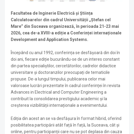
Facultatea de Inginerie Electrică și Știința
Calculatoarelor din cadrul Universității „Ștefan cel
Mare” din Suceava organizează, în perioada 21-23 mai
2026, cea de-a XVIII-a ediție a Conferinței internaționale
Development and Application Systems.
Începând cu anul 1992, conferința se desfășoară din doi în
doi ani, fiecare ediție bucurându-se de un interes constant
din partea specialiștilor, cercetătorilor, cadrelor didactice
universitare și doctoranzilor preocupați de tematicile
propuse. De-a lungul timpului, publicarea celor mai
valoroase lucrări prezentate în cadrul conferinței în revista
Advances in Electrical and Computer Engineering a
contribuit la consolidarea prestigiului academic și la
creșterea vizibilității internaționale a evenimentului.
Ediția din acest an se va desfășura în format hibrid, oferind
posibilitatea participării atât față în față, la Suceava, cât și
online, pentru participanții care nu se pot deplasa din cauza