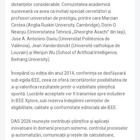
distanțelor considerabile. Comunitatea academică
suceveană va avea ca invitați speciali cercetători și
profesori universitari de prestigiu, printre care Marcian
Cirstea (Anglia Ruskin University, Cambridge), Dorin O.
Neacșu (Universitatea Tehnică „Gheorghe Asachi” din Iași),
Jose A. Antonino-Daviu (Universitat Politècnica de
València), Jean Vanderdonckt (Université catholique de
Louvain) și Wenjun Wu (School of Artificial Intelligence,
Beihang University).
Începând cu ediția din anul 2014, conferința se desfășoară
sub egida IEEE, ceea ce oferă cercetătorilor posibilitatea de
a-și valorifica rezultatele printr-o vizibilitate științifică
sporită. Lucrările acceptate vor fi transmise spre includere
în IEEE Xplore, sub rezerva îndeplinirii cerințelor de
eligibilitate, calitate și conformitate editorială ale IEEE.
DAS 2026 reunește contribuții științifice și aplicații
inovatoare în domenii precum sisteme, controlul proceselor
și automatizări, comunicații și rețele de calculatoare,