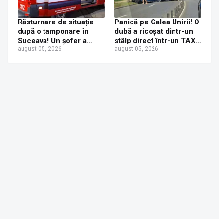
Răsturnare de situație
Panică pe Calea Unirii! O
după o tamponare în
dubă a ricoșat dintr-un
Suceava! Un șofer a
stâlp direct într-un TAXI.
ajuns la Urgențe la 24 de
august 05, 2026
O mamă și fetița ei de 6
august 05, 2026
ore după ce a fost
ani au ajuns la spital
tamponat de o tânără
neatentă