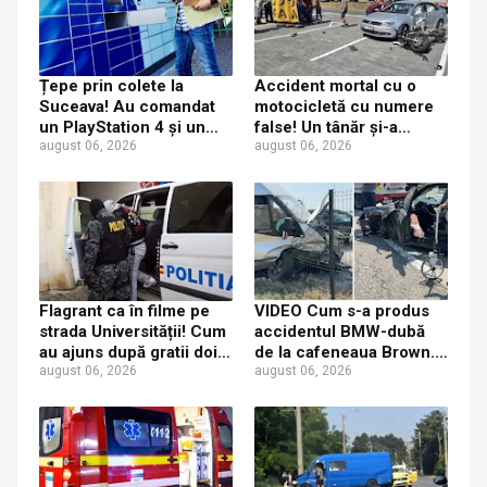
Țepe prin colete la
Accident mortal cu o
Suceava! Au comandat
motocicletă cu numere
un PlayStation 4 și un
false! Un tânăr și-a
iPhone 17 Pro Max, dar
august 06, 2026
pierdut viața după ce un
august 06, 2026
au primit acasă un CD și
șofer a virat fără să se
o jucărie de plastic
asigure
Flagrant ca în filme pe
VIDEO Cum s-a produs
strada Universității! Cum
accidentul BMW-dubă
au ajuns după gratii doi
de la cafeneaua Brown.
tineri care au furat
august 06, 2026
Concluzia polițiștilor
august 06, 2026
console PS5