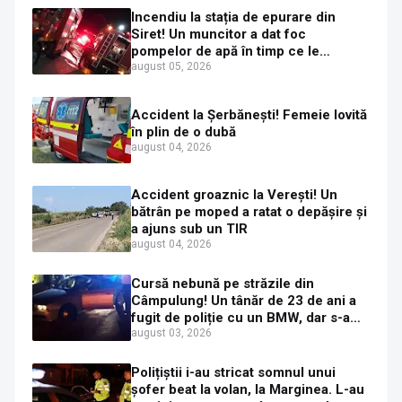
Incendiu la stația de epurare din
Siret! Un muncitor a dat foc
pompelor de apă în timp ce le
alimenta cu combustibil
august 05, 2026
Accident la Șerbănești! Femeie lovită
în plin de o dubă
august 04, 2026
Accident groaznic la Verești! Un
bătrân pe moped a ratat o depășire și
a ajuns sub un TIR
august 04, 2026
Cursă nebună pe străzile din
Câmpulung! Un tânăr de 23 de ani a
fugit de poliție cu un BMW, dar s-a
oprit într-un gard de pe strada
august 03, 2026
Sirenei
Polițiștii i-au stricat somnul unui
șofer beat la volan, la Marginea. L-au