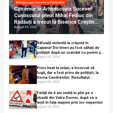
Arhiepiscopia Sucevei și Rădăuților
Cutremur în Arhipiscopia Sucevei!
Cunoscutul preot Mihai Fediuc din
Rădăuți a trecut la Biserica Creștină
august 04, 2026
Ortodoxă Valahă. ÎPS Calinic anunță
că îi pregătește judecata canonică
Răfuială violentă la crâșmă în
Cajvana! Doi tineri au fost săltați de
polițiști după un scandal cu pumni și
mașini distruse
august 06, 2026
Prins beat la volan, a încercat să
fugă, dar a fost prins de polițiști, la
Dorna Candrenilor. Rezultatul
etilotestului: 1,59 mg/l alcool pur în
august 06, 2026
aerul expirat
Fetiță de 6 ani lovită în plin pe o
stradă din Vatra Dornei, după ce a
ieșit în fața mașinii prin loc nepermis
august 04, 2026