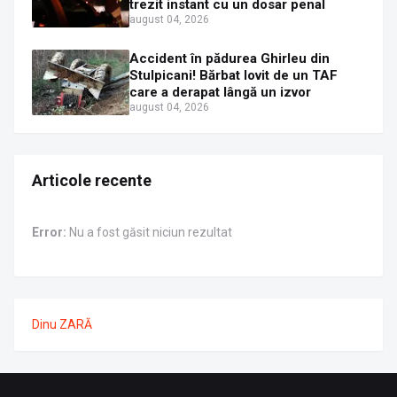
trezit instant cu un dosar penal
august 04, 2026
Accident în pădurea Ghirleu din
Stulpicani! Bărbat lovit de un TAF
care a derapat lângă un izvor
august 04, 2026
Articole recente
Error:
Nu a fost găsit niciun rezultat
Dinu ZARĂ