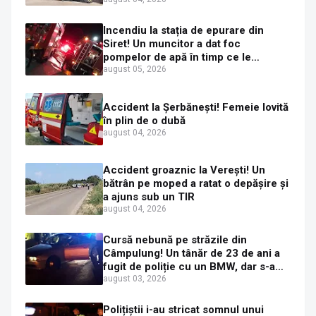
Incendiu la stația de epurare din
Siret! Un muncitor a dat foc
pompelor de apă în timp ce le
alimenta cu combustibil
august 05, 2026
Accident la Șerbănești! Femeie lovită
în plin de o dubă
august 04, 2026
Accident groaznic la Verești! Un
bătrân pe moped a ratat o depășire și
a ajuns sub un TIR
august 04, 2026
Cursă nebună pe străzile din
Câmpulung! Un tânăr de 23 de ani a
fugit de poliție cu un BMW, dar s-a
oprit într-un gard de pe strada
august 03, 2026
Sirenei
Polițiștii i-au stricat somnul unui