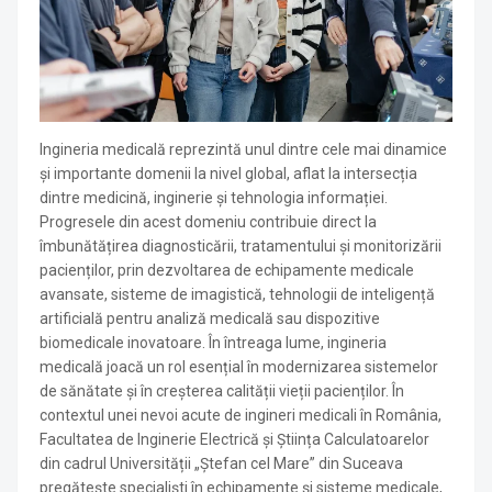
Ingineria medicală reprezintă unul dintre cele mai dinamice
și importante domenii la nivel global, aflat la intersecția
dintre medicină, inginerie și tehnologia informației.
Progresele din acest domeniu contribuie direct la
îmbunătățirea diagnosticării, tratamentului și monitorizării
pacienților, prin dezvoltarea de echipamente medicale
avansate, sisteme de imagistică, tehnologii de inteligență
artificială pentru analiză medicală sau dispozitive
biomedicale inovatoare. În întreaga lume, ingineria
medicală joacă un rol esențial în modernizarea sistemelor
de sănătate și în creșterea calității vieții pacienților. În
contextul unei nevoi acute de ingineri medicali în România,
Facultatea de Inginerie Electrică și Știința Calculatoarelor
din cadrul Universității „Ștefan cel Mare” din Suceava
pregătește specialiști în echipamente și sisteme medicale,