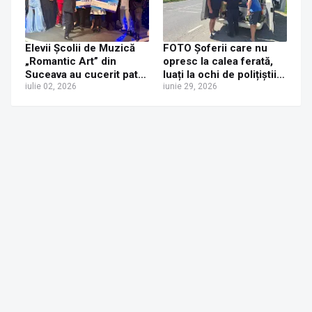
Bilca
Elevii Școlii de Muzică
FOTO Șoferii care nu
„Romantic Art” din
opresc la calea ferată,
Suceava au cucerit patru
luați la ochi de polițiștii
festivaluri internaționale
iulie 02, 2026
suceveni. Aproape 200
iunie 29, 2026
de amenzi aplicate și
patru permise reținute