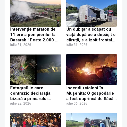
Intervenție maraton de
Un dubițar a scăpat cu
11 ore a pompierilor la
viață după ce a depășit o
Basarabi! Peste 2.000 de
căruță, s-a izbit frontal
baloți de furaje, mistuiți
iulie 31, 2026
de un TIR ucrainean și a
iulie 31, 2026
de un incendiu
fost trântit într-o altă
devastator
mașină parcată pe
marginea drumului, la
Roșiori
Fotografiile care
Incendiu violent în
contrazic declarația
Mușenița: O gospodărie
bizară a primarului
a fost cuprinsă de flăcări
privind o „mână
iulie 22, 2026
în miez de noapte
iulie 06, 2026
criminală” în cazul
tânărului decedat după
ce a căzut de pe puntea
dintre Vicovu de Jos și