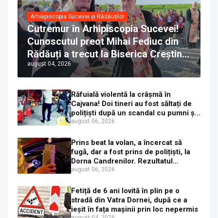
Arhiepiscopia Sucevei și Rădăuților
Cutremur în Arhipiscopia Sucevei!
Cunoscutul preot Mihai Fediuc din
Rădăuți a trecut la Biserica Creștină
august 04, 2026
Ortodoxă Valahă. ÎPS Calinic anunță
că îi pregătește judecata canonică
Răfuială violentă la crâșmă în
Cajvana! Doi tineri au fost săltați de
polițiști după un scandal cu pumni și
mașini distruse
august 06, 2026
Prins beat la volan, a încercat să
fugă, dar a fost prins de polițiști, la
Dorna Candrenilor. Rezultatul
etilotestului: 1,59 mg/l alcool pur în
august 06, 2026
aerul expirat
Fetiță de 6 ani lovită în plin pe o
stradă din Vatra Dornei, după ce a
ieșit în fața mașinii prin loc nepermis
august 04, 2026