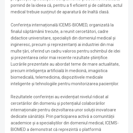
pornind de la ideea că, pentru a fi eficient și de calitate, actul
medical trebuie susținut de aparatură de înaltă clasă.
Conferința internațională ICEMS-BIOMED, organizată la
finalul săptămânii trecute, a reunit cercetători, cadre
didactice universitare, specialiști din domeniul medical și
ingineresc, precum și reprezentanți ai industriei din mai
multe țări, oferind un cadru valoros pentru schimbul de idei
și prezentarea celor mai recente rezultate științifice.
Lucrările prezentate au abordat teme de mare actualitate,
precum inteligența artificială în medicină, imagistica
biomedicală, telemedicina, dispozitivele medicale
inteligente și tehnologiile pentru monitorizarea pacienților.
Rezultatele conferinței au evidențiat nivelul ridicat al
cercetărilor din domeniu și potențialul colaborărilor
internaționale pentru dezvoltarea unor soluții inovatoare
dedicate sănătății. Prin participarea activă a comunității
academice și a specialiștilor din domeniul medical, ICEMS-
BIOMED a demonstrat că reprezintă o platformă