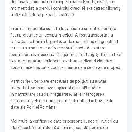
deplasa la ghidonul unui moped marca Honda, însă, la un
moment dat, a pierdut controlul direcției, s-a dezechilibrat și
a căzut în lateral pe partea stângă.
În urma impactului cu asfaltul, acesta a suferit leziuni și a
fost preluat de un echipaj medical. A fost transportat la
Unitatea de Primiri Urgențe, unde medicii l-au diagnosticat
cu un traumatism cranio-cerebral, însoțit de o stare
confuzională, și escoriații la genunchiul stâng. Șoferul a fost
testat cu aparatul etilotest, rezultatul indicând clar că nu
consumase băuturi alcoolice înainte de a se urca pe moped.
Verificările ulterioare efectuate de polițiști au arătat
mopedul Honda nu avea aplicată nicio plăcuță de
înmatriculare sau de înregistrare, iar la interogarea
sistemului, vehiculul nu a putut fi identificat în bazele de
date ale Poliției Române.
Mai mult, la verificarea datelor personale, agenții rutieri au
stabilit că bărbatul de 58 de ani nu posedă permis de