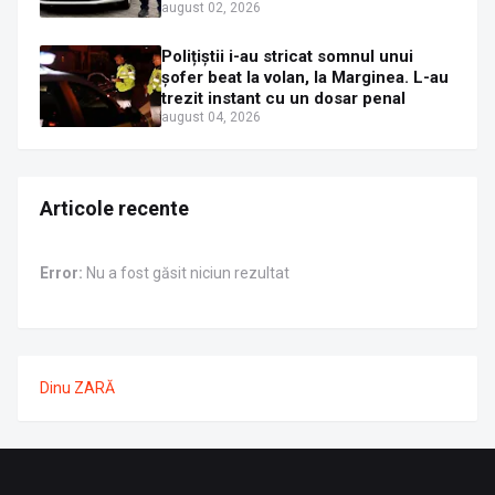
în plină zi
august 02, 2026
Polițiștii i-au stricat somnul unui
șofer beat la volan, la Marginea. L-au
trezit instant cu un dosar penal
august 04, 2026
Articole recente
Error:
Nu a fost găsit niciun rezultat
Dinu ZARĂ