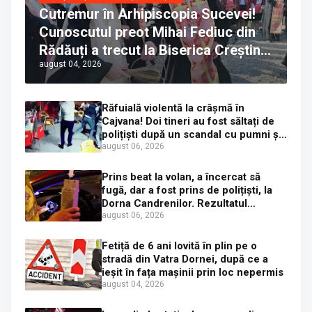
Cutremur în Arhipiscopia Sucevei!
Cunoscutul preot Mihai Fediuc din
Rădăuți a trecut la Biserica Creștină
august 04, 2026
Ortodoxă Valahă. ÎPS Calinic anunță
că îi pregătește judecata canonică
Răfuială violentă la crâșmă în
Cajvana! Doi tineri au fost săltați de
polițiști după un scandal cu pumni și
mașini distruse
august 06, 2026
Prins beat la volan, a încercat să
fugă, dar a fost prins de polițiști, la
Dorna Candrenilor. Rezultatul
etilotestului: 1,59 mg/l alcool pur în
august 06, 2026
aerul expirat
Fetiță de 6 ani lovită în plin pe o
stradă din Vatra Dornei, după ce a
ieșit în fața mașinii prin loc nepermis
august 04, 2026