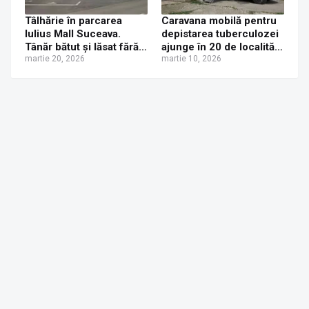
Tâlhărie în parcarea
Caravana mobilă pentru
Iulius Mall Suceava.
depistarea tuberculozei
Tânăr bătut și lăsat fără
ajunge în 20 de localități
bani, telefon și haine de
martie 20, 2026
din Suceava, începând
martie 10, 2026
trei indivizi din Pătrăuți
cu 17 martie 2026