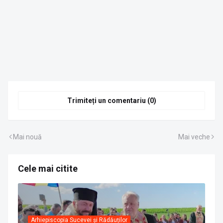
Trimiteți un comentariu (0)
Mai nouă
Mai veche
Cele mai citite
Arhiepiscopia Sucevei și Rădăuților