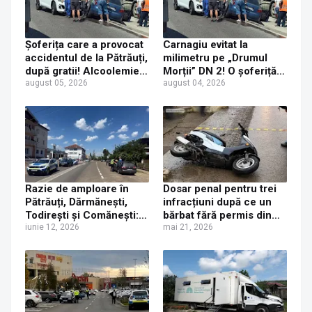
Șoferița care a provocat
Carnagiu evitat la
accidentul de la Pătrăuți,
milimetru pe „Drumul
după gratii! Alcoolemie
Morții” DN 2! O șoferiță
record de 3,12 g/l
august 05, 2026
beată criță a spulberat o
august 04, 2026
confirmată de analize
mașină, aruncând-o pe
contrasens!
Razie de amploare în
Dosar penal pentru trei
Pătrăuți, Dărmănești,
infracțiuni după ce un
Todirești și Comănești:
bărbat fără permis din
Amenzi de aproape
iunie 12, 2026
Pătrăuți s-a accidentat în
mai 21, 2026
80.000 de lei și un șofer
timp ce conducea un
recidivist reținut
moped neînmatriculat