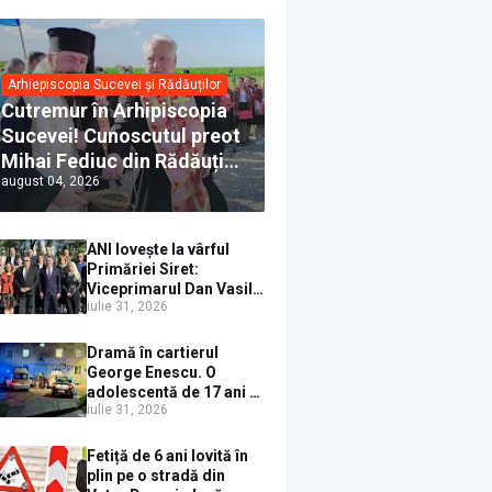
Arhiepiscopia Sucevei și Rădăuților
Cutremur în Arhipiscopia
Sucevei! Cunoscutul preot
Mihai Fediuc din Rădăuți a
august 04, 2026
trecut la Biserica Creștină
Ortodoxă Valahă. ÎPS
Calinic anunță că îi
ANI lovește la vârful
pregătește judecata
Primăriei Siret:
canonică
Viceprimarul Dan Vasile
iulie 31, 2026
Sauciuc, declarat
incompatibil pentru
cumul de funcții
Dramă în cartierul
George Enescu. O
adolescentă de 17 ani s-
iulie 31, 2026
a aruncat de la etajul 4
după o ceartă cu
părinții, pe fondul
Fetiță de 6 ani lovită în
consumului de alcool în
plin pe o stradă din
exces la o petrecere