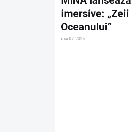
MINA lansează 
imersive: „Zeii
Oceanului”
mai 07, 2026