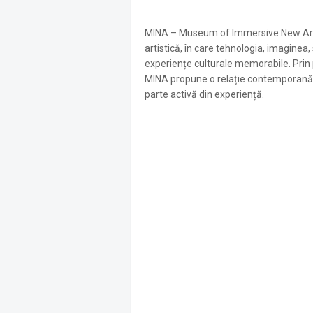
MINA – Museum of Immersive New Art e
artistică, în care tehnologia, imaginea,
experiențe culturale memorabile. Prin p
MINA propune o relație contemporană cu
parte activă din experiență.