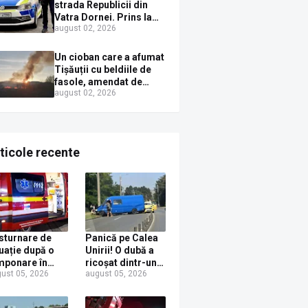
strada Republicii din
Vatra Dornei. Prins la
august 02, 2026
volan cu mașina
avariată și băut bine, în
plină zi
Un cioban care a afumat
Tișăuții cu beldiile de
fasole, amendat de
august 02, 2026
pompierii ISU Suceava
ticole recente
sturnare de
Panică pe Calea
tuație după o
Unirii! O dubă a
mponare în
ricoșat dintr-un
ust 05, 2026
august 05, 2026
ceava! Un
stâlp direct într-
er a ajuns la
un TAXI. O mamă
gențe la 24 de
și fetița ei de 6