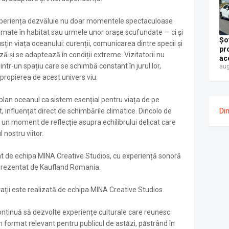
or
fo
xperiența dezvăluie nu doar momentele spectaculoase
o 
rmate în habitat sau urmele unor orașe scufundate — ci și
Șo
țin viața oceanului: curenții, comunicarea dintre specii și
pr
ă și se adaptează în condiții extreme. Vizitatorii nu
ac
intr-un spațiu care se schimbă constant în jurul lor,
aug
Pă
gra
propierea de acest univers viu.
Al
re
-plan oceanul ca sistem esențial pentru viața de pe
g/
Di
, influențat direct de schimbările climatice. Dincolo de
an
 un moment de reflecție asupra echilibrului delicat care
l nostru viitor.
at de echipa MINA Creative Studios, cu experiență sonoră
prezentat de Kaufland Romania.
ții este realizată de echipa MINA Creative Studios.
ontinuă să dezvolte experiențe culturale care reunesc
-un format relevant pentru publicul de astăzi, păstrând în