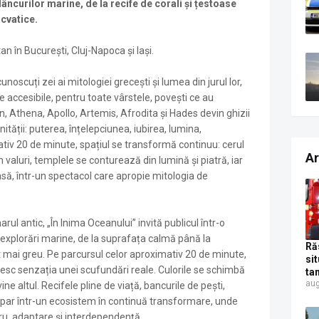
ncurilor marine, de la recife de corali și țestoase
acvatice.
n în București, Cluj-Napoca și Iași.
unoscuți zei ai mitologiei grecești și lumea din jurul lor,
e accesibile, pentru toate vârstele, povești ce au
n, Athena, Apollo, Artemis, Afrodita și Hades devin ghizii
ității: puterea, înțelepciunea, iubirea, lumina,
ativ 20 de minute, spațiul se transformă continuu: cerul
Ar
n valuri, templele se conturează din lumină și piatră, iar
să, într-un spectacol care apropie mitologia de
rul antic, „În Inima Oceanului” invită publicul într-o
explorări marine, de la suprafața calmă până la
Ră
 mai greu. Pe parcursul celor aproximativ 20 de minute,
si
esc senzația unei scufundări reale. Culorile se schimbă
ta
aug
Su
ine altul. Recifele pline de viață, bancurile de pești,
șof
 dispar într-un ecosistem în continuă transformare, unde
Ur
bru, adaptare și interdependență.