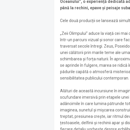
Oceanului”, o experiență dedicată adâ
până la rechini, epave și peisaje sub
Cele două producții se lansează simulta
„Zeii Olimpului” aduce la viață cei mai c
într-un parcurs vizual și sonor care fac
traversat secole întregi. Zeus, Poseido
unei călătorii prin marile teme ale uman
schimbarea și forța naturii. În aproxim
se aprinde în fulgere, marea se ridică î
pădurile capătă o atmosferă misterioa
sensibilitatea publicului contemporan.
Alături de această incursiune în imagina
scufundare imersivă prin etapele unei 
adâncimile în care lumina pătrunde tot
imaginea, sunetul și mișcarea construi
treptat, presiunea crește, iar ritmul dev
țestoasele, delfinii și rechinii apar și
fiecare detaliu vorbește despre echili