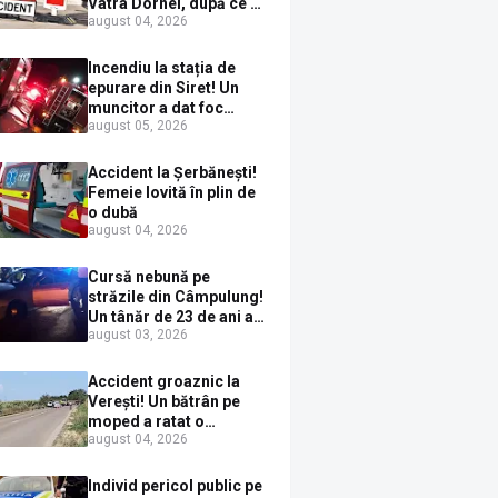
Vatra Dornei, după ce a
august 04, 2026
ieșit în fața mașinii prin
loc nepermis
Incendiu la stația de
epurare din Siret! Un
muncitor a dat foc
august 05, 2026
pompelor de apă în timp
ce le alimenta cu
combustibil
Accident la Șerbănești!
Femeie lovită în plin de
o dubă
august 04, 2026
Cursă nebună pe
străzile din Câmpulung!
Un tânăr de 23 de ani a
august 03, 2026
fugit de poliție cu un
BMW, dar s-a oprit într-
un gard de pe strada
Accident groaznic la
Sirenei
Verești! Un bătrân pe
moped a ratat o
august 04, 2026
depășire și a ajuns sub
un TIR
Individ pericol public pe