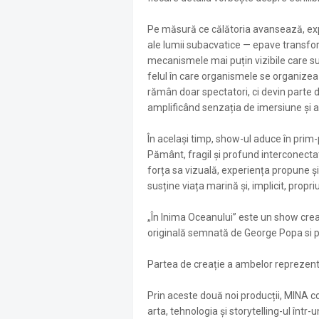
Pe măsură ce călătoria avansează, e
ale lumii subacvatice — epave transfo
mecanismele mai puțin vizibile care sus
felul în care organismele se organizeaz
rămân doar spectatori, ci devin parte d
amplificând senzația de imersiune și a
În același timp, show-ul aduce în prim
Pământ, fragil și profund interconectat
forța sa vizuală, experiența propune și
susține viața marină și, implicit, propriu
„În Inima Oceanului” este un show cre
originală semnată de George Popa si 
Partea de creație a ambelor reprezenta
Prin aceste două noi producții, MINA c
arta, tehnologia și storytelling-ul într