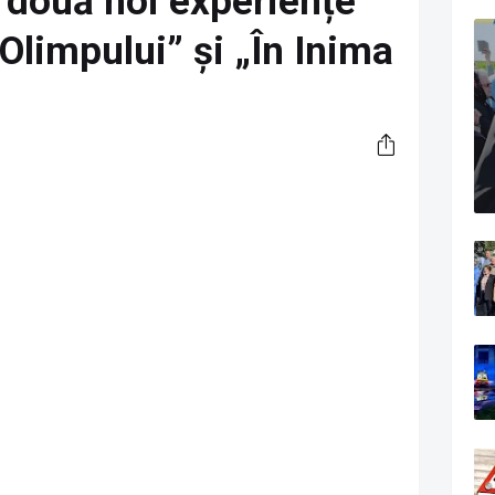
două noi experiențe
 Olimpului” și „În Inima