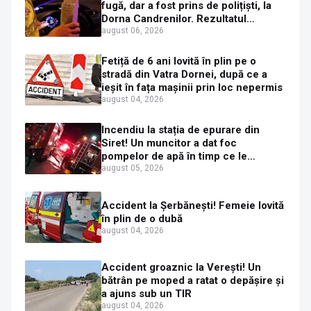
fugă, dar a fost prins de polițiști, la
Dorna Candrenilor. Rezultatul
etilotestului: 1,59 mg/l alcool pur în
august 06, 2026
aerul expirat
Fetiță de 6 ani lovită în plin pe o
stradă din Vatra Dornei, după ce a
ieșit în fața mașinii prin loc nepermis
august 04, 2026
Incendiu la stația de epurare din
Siret! Un muncitor a dat foc
pompelor de apă în timp ce le
alimenta cu combustibil
august 05, 2026
Accident la Șerbănești! Femeie lovită
în plin de o dubă
august 04, 2026
Accident groaznic la Verești! Un
bătrân pe moped a ratat o depășire și
a ajuns sub un TIR
august 04, 2026