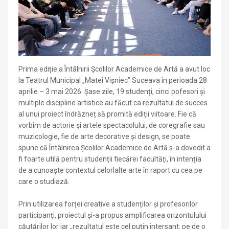
Prima ediție a Întâlnirii Școlilor Academice de Artă a avut loc
la Teatrul Municipal „Matei Vișniec” Suceava în perioada 28
aprilie – 3 mai 2026. Șase zile, 19 studenți, cinci pofesori și
multiple discipline artistice au făcut ca rezultatul de succes
al unui proiect îndrăzneț să promită ediții viitoare. Fie că
vorbim de actorie și artele spectacolului, de coregrafie sau
muzicologie, fie de arte decorative și design, se poate
spune că Întâlnirea Școlilor Academice de Artă s-a dovedit a
fi foarte utilă pentru studenții fiecărei facultăți, în intenția
de a cunoaște contextul celorlalte arte în raport cu cea pe
care o studiază.
Prin utilizarea forței creative a studenților și profesorilor
participanți, proiectul și-a propus amplificarea orizontulului
căutărilor lor iar „rezultatul este cel puțin intersant: pe de o