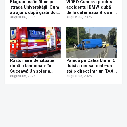
Flagrant ca în filme pe
VIDEO Cum s-a produs
strada Universității! Cum
accidentul BMW-dubă
au ajuns după gratii doi
de la cafeneaua Brown.
tineri care au furat
august 06, 2026
Concluzia polițiștilor
august 06, 2026
console PS5
Răsturnare de situație
Panică pe Calea Unirii! O
după o tamponare în
dubă a ricoșat dintr-un
Suceava! Un șofer a
stâlp direct într-un TAXI.
ajuns la Urgențe la 24 de
august 05, 2026
O mamă și fetița ei de 6
august 05, 2026
ore după ce a fost
ani au ajuns la spital
tamponat de o tânără
neatentă