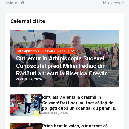
Mai nouă
Mai veche
Cele mai citite
Arhiepiscopia Sucevei și Rădăuților
Cutremur în Arhipiscopia Sucevei!
Cunoscutul preot Mihai Fediuc din
Rădăuți a trecut la Biserica Creștină
august 04, 2026
Ortodoxă Valahă. ÎPS Calinic anunță
că îi pregătește judecata canonică
Răfuială violentă la crâșmă în
Cajvana! Doi tineri au fost săltați de
polițiști după un scandal cu pumni și
mașini distruse
august 06, 2026
Prins beat la volan, a încercat să