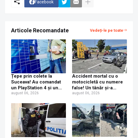
Facebook
Articole Recomandate
Vedeți-le pe toate
Țepe prin colete la
Accident mortal cu o
Suceava! Au comandat
motocicletă cu numere
un PlayStation 4 și un
false! Un tânăr și-a
iPhone 17 Pro Max, dar
august 06, 2026
pierdut viața după ce un
august 06, 2026
au primit acasă un CD și
șofer a virat fără să se
o jucărie de plastic
asigure