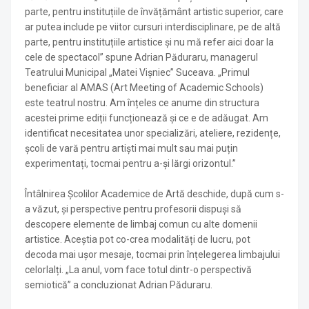
parte, pentru instituțiile de învățământ artistic superior, care
ar putea include pe viitor cursuri interdisciplinare, pe de altă
parte, pentru instituțiile artistice și nu mă refer aici doar la
cele de spectacol” spune Adrian Păduraru, managerul
Teatrului Municipal „Matei Vișniec” Suceava. „Primul
beneficiar al AMAS (Art Meeting of Academic Schools)
este teatrul nostru. Am înțeles ce anume din structura
acestei prime ediții funcționează și ce e de adăugat. Am
identificat necesitatea unor specializări, ateliere, rezidențe,
școli de vară pentru artiști mai mult sau mai puțin
experimentați, tocmai pentru a-și lărgi orizontul.”
Întâlnirea Școlilor Academice de Artă deschide, după cum s-
a văzut, și perspective pentru profesorii dispuși să
descopere elemente de limbaj comun cu alte domenii
artistice. Aceștia pot co-crea modalități de lucru, pot
decoda mai ușor mesaje, tocmai prin înțelegerea limbajului
celorlalți. „La anul, vom face totul dintr-o perspectivă
semiotică” a concluzionat Adrian Păduraru.