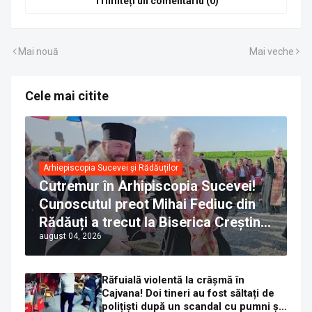
Trimiteți un comentariu (0)
Mai nouă
Mai veche
Cele mai citite
Arhiepiscopia Sucevei și Rădăuților
Cutremur în Arhipiscopia Sucevei!
Cunoscutul preot Mihai Fediuc din
Rădăuți a trecut la Biserica Creștină
august 04, 2026
Ortodoxă Valahă. ÎPS Calinic anunță
că îi pregătește judecata canonică
Răfuială violentă la crâșmă în
Cajvana! Doi tineri au fost săltați de
polițiști după un scandal cu pumni și