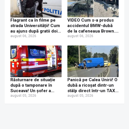
Flagrant ca în filme pe
VIDEO Cum s-a produs
strada Universității! Cum
accidentul BMW-dubă
au ajuns după gratii doi
de la cafeneaua Brown.
tineri care au furat
august 06, 2026
Concluzia polițiștilor
august 06, 2026
console PS5
Răsturnare de situație
Panică pe Calea Unirii! O
după o tamponare în
dubă a ricoșat dintr-un
Suceava! Un șofer a
stâlp direct într-un TAXI.
ajuns la Urgențe la 24 de
august 05, 2026
O mamă și fetița ei de 6
august 05, 2026
ore după ce a fost
ani au ajuns la spital
tamponat de o tânără
neatentă