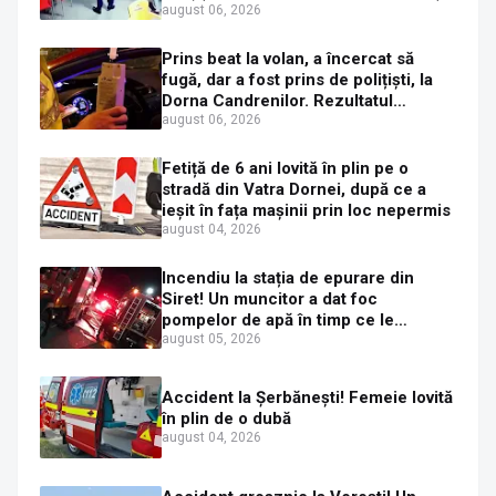
mașini distruse
august 06, 2026
Prins beat la volan, a încercat să
fugă, dar a fost prins de polițiști, la
Dorna Candrenilor. Rezultatul
etilotestului: 1,59 mg/l alcool pur în
august 06, 2026
aerul expirat
Fetiță de 6 ani lovită în plin pe o
stradă din Vatra Dornei, după ce a
ieșit în fața mașinii prin loc nepermis
august 04, 2026
Incendiu la stația de epurare din
Siret! Un muncitor a dat foc
pompelor de apă în timp ce le
alimenta cu combustibil
august 05, 2026
Accident la Șerbănești! Femeie lovită
în plin de o dubă
august 04, 2026