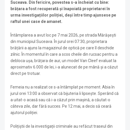
Suceava. Din fericire, povestea s-a încheiat cu bine:
brățara a fost recuperată și înapoiată proprietarei în
urma investigațiilor poliției, deși între timp ajunsese pe
raftul unei case de amanet.
Întâmplarea a avut loc pe 7 mai 2026, pe strada Mărășești
din municipiul Suceava. În jurul orei 07:30, proprietara
brățării a ajuns la magazinul de optică pe care îl deschide
zilnic. În momentul în care a scos cheile din rucsac pentru a
debloca ușa, brățara de aur, un model Van Cleef evaluat la
aproximativ 6.000 de lei, i-a alunecat de pe mână și a căzut
direct pe trotuar.
Femeia nu a realizat ce s-a întâmplat pe moment. Abia în
jurul orei 13:00 a observat că bijuteria îi lipsește. Sperând că
a uitat-o acasă sau că i-a căzut prin mașină, a căutat-o
câteva zile, dar fără succes. Pe 12 mai, a decis să ceară
ajutorul poliției.
Polițiștii de la investigații criminale au refăcut traseul din