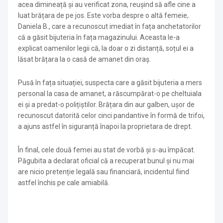
acea dimineață și au verificat zona, reușind să afle cine a
luat brățara de pe jos. Este vorba despre o altă femeie,
Daniela B., care a recunoscut imediat în fața anchetatorilor
că a găsit bijuteria în fața magazinului. Aceasta le-a
explicat oamenilor legii că, la doar o zi distanță, soțul ei a
lăsat brățara la o casă de amanet din oraș.
Pusă în fața situației, suspecta care a găsit bijuteria a mers
personal la casa de amanet, a răscumpărat-o pe cheltuiala
ei și a predat-o polițiștilor. Brățara din aur galben, ușor de
recunoscut datorită celor cinci pandantive în formă de trifoi,
a ajuns astfel în siguranță înapoi la proprietara de drept.
În final, cele două femei au stat de vorbă și s-au împăcat.
Păgubita a declarat oficial că a recuperat bunul și nu mai
are nicio pretenție legală sau financiară, incidentul fiind
astfel închis pe cale amiabilă.