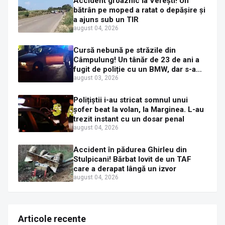
Accident groaznic la Verești! Un
bătrân pe moped a ratat o depășire și
a ajuns sub un TIR
august 04, 2026
Cursă nebună pe străzile din
Câmpulung! Un tânăr de 23 de ani a
fugit de poliție cu un BMW, dar s-a
oprit într-un gard de pe strada
august 03, 2026
Sirenei
Polițiștii i-au stricat somnul unui
șofer beat la volan, la Marginea. L-au
trezit instant cu un dosar penal
august 04, 2026
Accident în pădurea Ghirleu din
Stulpicani! Bărbat lovit de un TAF
care a derapat lângă un izvor
august 04, 2026
Articole recente