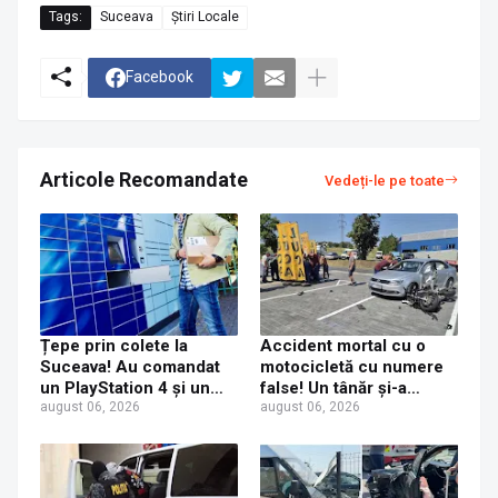
Tags:
Suceava
Știri Locale
Facebook
Articole Recomandate
Vedeți-le pe toate
Țepe prin colete la
Accident mortal cu o
Suceava! Au comandat
motocicletă cu numere
un PlayStation 4 și un
false! Un tânăr și-a
iPhone 17 Pro Max, dar
august 06, 2026
pierdut viața după ce un
august 06, 2026
au primit acasă un CD și
șofer a virat fără să se
o jucărie de plastic
asigure