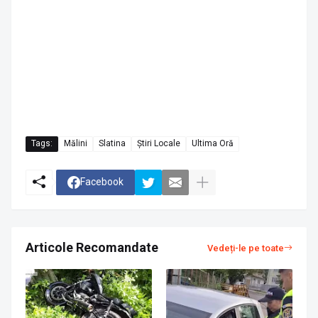
Tags:
Mălini
Slatina
Știri Locale
Ultima Oră
Facebook
Articole Recomandate
Vedeți-le pe toate