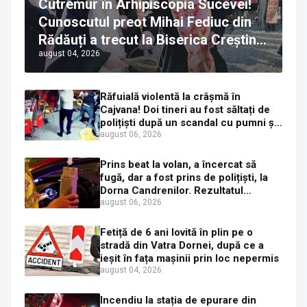
Cutremur în Arhipiscopia Sucevei!
Cunoscutul preot Mihai Fediuc din
Rădăuți a trecut la Biserica Creștină
august 04, 2026
Ortodoxă Valahă. ÎPS Calinic anunță
că îi pregătește judecata canonică
Răfuială violentă la crâșmă în
Cajvana! Doi tineri au fost săltați de
polițiști după un scandal cu pumni și
mașini distruse
august 06, 2026
Prins beat la volan, a încercat să
fugă, dar a fost prins de polițiști, la
Dorna Candrenilor. Rezultatul
etilotestului: 1,59 mg/l alcool pur în
august 06, 2026
aerul expirat
Fetiță de 6 ani lovită în plin pe o
stradă din Vatra Dornei, după ce a
ieșit în fața mașinii prin loc nepermis
august 04, 2026
Incendiu la stația de epurare din