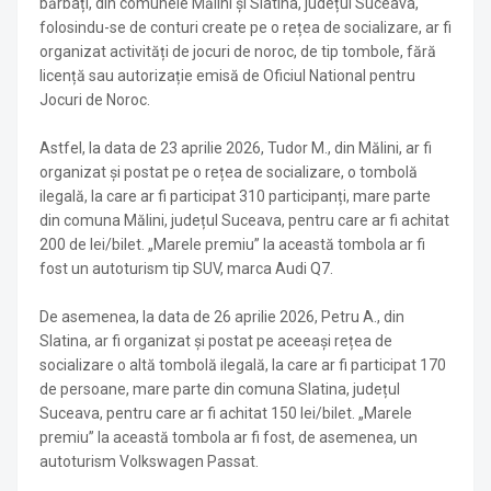
bărbați, din comunele Mălini și Slatina, județul Suceava,
folosindu-se de conturi create pe o rețea de socializare, ar fi
organizat activități de jocuri de noroc, de tip tombole, fără
licență sau autorizație emisă de Oficiul National pentru
Jocuri de Noroc.
Astfel, la data de 23 aprilie 2026, Tudor M., din Mălini, ar fi
organizat și postat pe o rețea de socializare, o tombolă
ilegală, la care ar fi participat 310 participanți, mare parte
din comuna Mălini, județul Suceava, pentru care ar fi achitat
200 de lei/bilet. „Marele premiu” la această tombola ar fi
fost un autoturism tip SUV, marca Audi Q7.
De asemenea, la data de 26 aprilie 2026, Petru A., din
Slatina, ar fi organizat și postat pe aceeași rețea de
socializare o altă tombolă ilegală, la care ar fi participat 170
de persoane, mare parte din comuna Slatina, județul
Suceava, pentru care ar fi achitat 150 lei/bilet. „Marele
premiu” la această tombola ar fi fost, de asemenea, un
autoturism Volkswagen Passat.