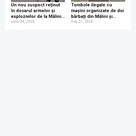
Un nou suspect reținut
Tombole ilegale cu
în dosarul armelor și
mașini organizate de doi
explozivilor de la Mălini.
bărbați din Mălini și
Bilanțul ajunge la șase
iunie 09, 2026
Slatina. Poliștii au
mai 21, 2026
persoane încarcerate
confiscat două
autoturisme și au
întocmit dosare penale