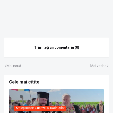
Trimiteți un comentariu (0)
Mai nouă
Mai veche
Cele mai citite
Arhiepiscopia Sucevei și Rădăuților