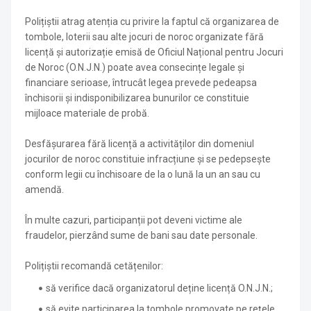
Polițiștii atrag atenția cu privire la faptul că organizarea de
tombole, loterii sau alte jocuri de noroc organizate fără
licență și autorizație emisă de Oficiul Național pentru Jocuri
de Noroc (O.N.J.N.) poate avea consecințe legale și
financiare serioase, întrucât legea prevede pedeapsa
închisorii și indisponibilizarea bunurilor ce constituie
mijloace materiale de probă.
Desfășurarea fără licență a activităților din domeniul
jocurilor de noroc constituie infracțiune și se pedepsește
conform legii cu închisoare de la o lună la un an sau cu
amendă.
În multe cazuri, participanții pot deveni victime ale
fraudelor, pierzând sume de bani sau date personale.
Polițiștii recomandă cetățenilor:
să verifice dacă organizatorul deține licență O.N.J.N.;
să evite participarea la tombole promovate pe rețele