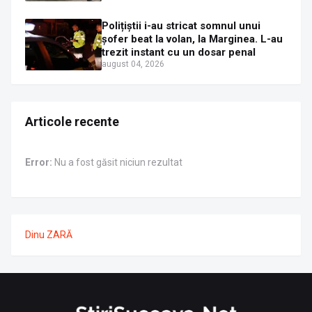
Polițiștii i-au stricat somnul unui
șofer beat la volan, la Marginea. L-au
trezit instant cu un dosar penal
august 04, 2026
Articole recente
Error:
Nu a fost găsit niciun rezultat
Dinu ZARĂ