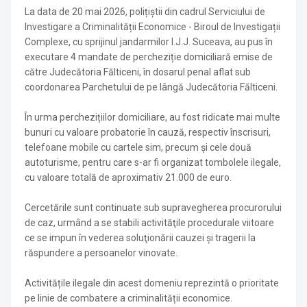
La data de 20 mai 2026, polițiștii din cadrul Serviciului de
Investigare a Criminalității Economice - Biroul de Investigații
Complexe, cu sprijinul jandarmilor I.J.J. Suceava, au pus în
executare 4 mandate de percheziție domiciliară emise de
către Judecătoria Fălticeni, în dosarul penal aflat sub
coordonarea Parchetului de pe lângă Judecătoria Fălticeni.
În urma perchezițiilor domiciliare, au fost ridicate mai multe
bunuri cu valoare probatorie în cauză, respectiv înscrisuri,
telefoane mobile cu cartele sim, precum și cele două
autoturisme, pentru care s-ar fi organizat tombolele ilegale,
cu valoare totală de aproximativ 21.000 de euro.
Cercetările sunt continuate sub supravegherea procurorului
de caz, urmând a se stabili activităţile procedurale viitoare
ce se impun în vederea soluţionării cauzei și tragerii la
răspundere a persoanelor vinovate.
Activitățile ilegale din acest domeniu reprezintă o prioritate
pe linie de combatere a criminalității economice.