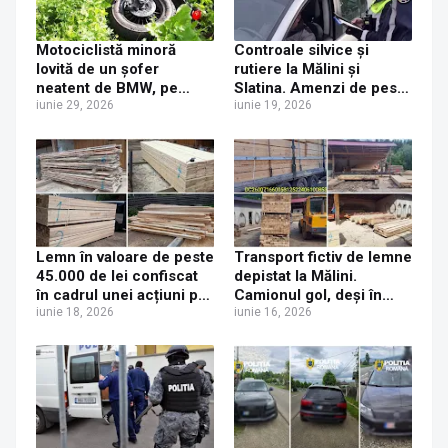
Motociclistă minoră
Controale silvice și
lovită de un șofer
rutiere la Mălini și
neatent de BMW, pe
Slatina. Amenzi de peste
drumul Mălini - Cornu
iunie 29, 2026
10.000 de lei, lemn
iunie 19, 2026
Luncii
confiscat și un permis
reținut
Lemn în valoare de peste
Transport fictiv de lemne
45.000 de lei confiscat
depistat la Mălini.
în cadrul unei acțiuni pe
Camionul gol, deși în
linie silvică în zona
iunie 18, 2026
acte figura cu peste 50
iunie 16, 2026
localității Mălini din
de metri cubi de
județul Suceava
cherestea