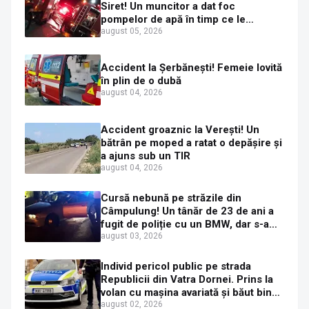
Siret! Un muncitor a dat foc
pompelor de apă în timp ce le
alimenta cu combustibil
august 05, 2026
Accident la Șerbănești! Femeie lovită
în plin de o dubă
august 04, 2026
Accident groaznic la Verești! Un
bătrân pe moped a ratat o depășire și
a ajuns sub un TIR
august 04, 2026
Cursă nebună pe străzile din
Câmpulung! Un tânăr de 23 de ani a
fugit de poliție cu un BMW, dar s-a
oprit într-un gard de pe strada
august 03, 2026
Sirenei
Individ pericol public pe strada
Republicii din Vatra Dornei. Prins la
volan cu mașina avariată și băut bine,
în plină zi
august 02, 2026