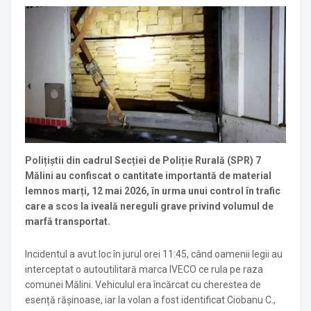
Polițiștii din cadrul Secției de Poliție Rurală (SPR) 7
Mălini au confiscat o cantitate importantă de material
lemnos marți, 12 mai 2026, în urma unui control în trafic
care a scos la iveală nereguli grave privind volumul de
marfă transportat.
Incidentul a avut loc în jurul orei 11:45, când oamenii legii au
interceptat o autoutilitară marca IVECO ce rula pe raza
comunei Mălini. Vehiculul era încărcat cu cherestea de
esență rășinoase, iar la volan a fost identificat Ciobanu C.,