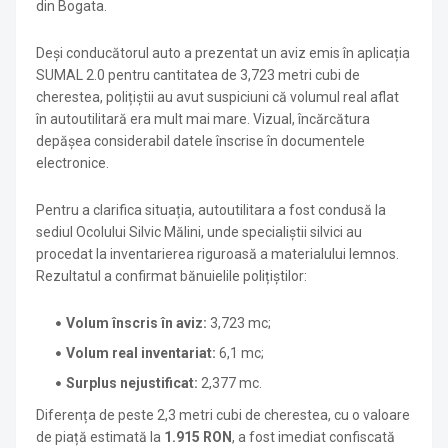
din Bogata.
Deși conducătorul auto a prezentat un aviz emis în aplicația
SUMAL 2.0 pentru cantitatea de 3,723 metri cubi de
cherestea, polițiștii au avut suspiciuni că volumul real aflat
în autoutilitară era mult mai mare. Vizual, încărcătura
depășea considerabil datele înscrise în documentele
electronice.
Pentru a clarifica situația, autoutilitara a fost condusă la
sediul Ocolului Silvic Mălini, unde specialiștii silvici au
procedat la inventarierea riguroasă a materialului lemnos.
Rezultatul a confirmat bănuielile polițiștilor:
Volum înscris în aviz:
3,723 mc;
Volum real inventariat:
6,1 mc;
Surplus nejustificat:
2,377 mc.
Diferența de peste 2,3 metri cubi de cherestea, cu o valoare
de piață estimată la
1.915 RON
, a fost imediat confiscată