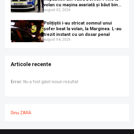
volan cu mașina avariată și băut bine,
în plină zi
august 02, 2026
Polițiștii i-au stricat somnul unui
șofer beat la volan, la Marginea. L-au
trezit instant cu un dosar penal
august 04, 2026
Articole recente
Error:
Nu a fost găsit niciun rezultat
Dinu ZARĂ