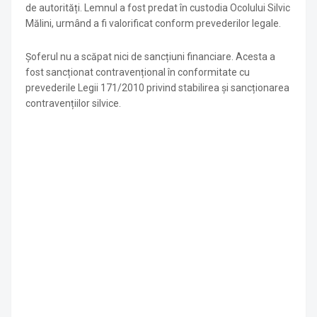
de autorități. Lemnul a fost predat în custodia Ocolului Silvic
Mălini, urmând a fi valorificat conform prevederilor legale.
Șoferul nu a scăpat nici de sancțiuni financiare. Acesta a
fost sancționat contravențional în conformitate cu
prevederile Legii 171/2010 privind stabilirea și sancționarea
contravențiilor silvice.