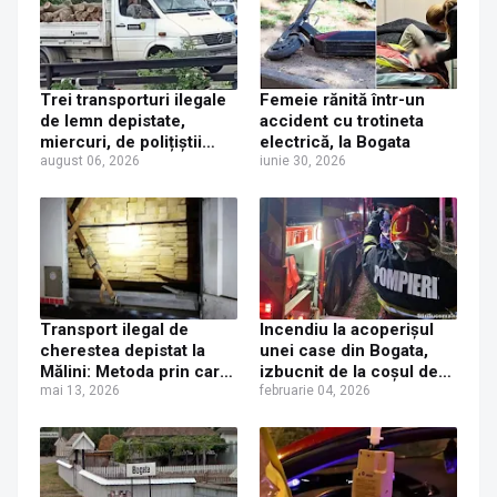
Trei transporturi ilegale
Femeie rănită într-un
de lemn depistate,
accident cu trotineta
miercuri, de polițiștii
electrică, la Bogata
suceveni
august 06, 2026
iunie 30, 2026
Transport ilegal de
Incendiu la acoperișul
cherestea depistat la
unei case din Bogata,
Mălini: Metoda prin care
izbucnit de la coșul de
un sucevean a încercat
mai 13, 2026
fum
februarie 04, 2026
să „păcălească” sistemul
SUMAL