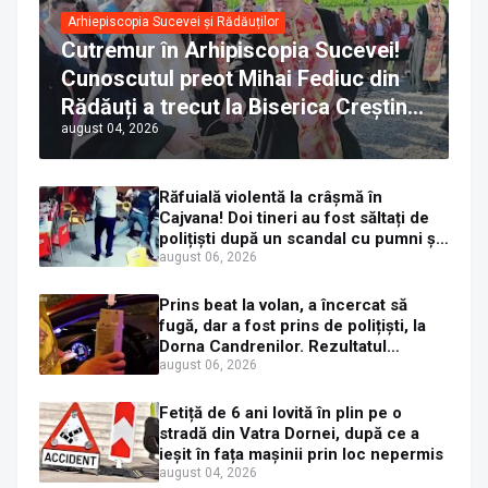
Arhiepiscopia Sucevei și Rădăuților
Cutremur în Arhipiscopia Sucevei!
Cunoscutul preot Mihai Fediuc din
Rădăuți a trecut la Biserica Creștină
august 04, 2026
Ortodoxă Valahă. ÎPS Calinic anunță
că îi pregătește judecata canonică
Răfuială violentă la crâșmă în
Cajvana! Doi tineri au fost săltați de
polițiști după un scandal cu pumni și
mașini distruse
august 06, 2026
Prins beat la volan, a încercat să
fugă, dar a fost prins de polițiști, la
Dorna Candrenilor. Rezultatul
etilotestului: 1,59 mg/l alcool pur în
august 06, 2026
aerul expirat
Fetiță de 6 ani lovită în plin pe o
stradă din Vatra Dornei, după ce a
ieșit în fața mașinii prin loc nepermis
august 04, 2026