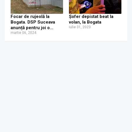
Focar de rujeolă la
Șofer depistat beat la
Bogata. DSP Suceava
volan, la Bogata
anunță pentru joi o
iulie 31, 2023
acțiune de vaccinare în
martie 06, 2024
masă