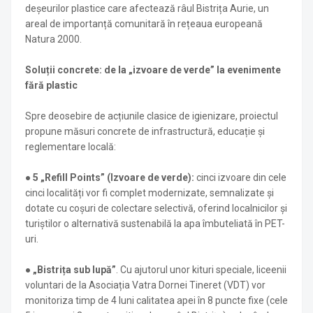
deșeurilor plastice care afectează râul Bistrița Aurie, un
areal de importanță comunitară în rețeaua europeană
Natura 2000.
Soluții concrete: de la „izvoare de verde” la evenimente
fără plastic
Spre deosebire de acțiunile clasice de igienizare, proiectul
propune măsuri concrete de infrastructură, educație și
reglementare locală:
●
5 „Refill Points” (Izvoare de verde):
cinci izvoare din cele
cinci localități vor fi complet modernizate, semnalizate și
dotate cu coșuri de colectare selectivă, oferind localnicilor și
turiștilor o alternativă sustenabilă la apa îmbuteliată în PET-
uri.
●
„Bistrița sub lupă”
. Cu ajutorul unor kituri speciale, liceenii
voluntari de la Asociația Vatra Dornei Tineret (VDT) vor
monitoriza timp de 4 luni calitatea apei în 8 puncte fixe (cele