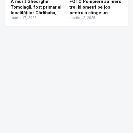
A murit Gheorghe
FOTO Pompierii au mers
Tomoiagă, fost primar al
trei kilometri pe jos
localităților Cârlibaba,
pentru a stinge un
Iacobeni și Ciocănești
martie 17, 2025
incendiu extins la trei
martie 12, 2025
gospodării din vârful
muntelui, în cătunul
Fluturica din comuna
Cârlibaba