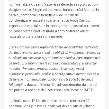
nonformală, incluzând 5 ateliere interactive în școli, acțiuni
de igienizare și 5 ieșiri educative cu barca pe râul Bistrița. În
paralel, campania va beneficia și de un film de
conștientizare realizat în parteneriat cu Aqua Crisius,
organizație specializată în management piscicol, cu accent
pe conservarea biodiversității și administrarea ariilor
naturale protejate din zone umede.
„Țara Dornelor este singura destinație de ecoturism certificată
din Bucovina, iar acest statut ne obligă să fim pionieri. Poluarea
cu plastic nu este doar o problemă de estetică, care impactează
oaspeții, ci o amenințare la adresa biodiversității și a sănătății
noastre. Prin acest proiect, aducem la aceeași masă
autoritățile, pensiunile, școlile și tinerii pentru a demonstra că o
destinație montană poate funcționa și fără plastic de unică
folosință”
, a declarat Monica David, coordonator de proiect
din partea Asociației de Ecoturism Țara Dornelor (AETD).
La finalul celor 12 luni de implementare, minimum 10
pensiuni, școli și instituții locale vor deveni oficial „Plastic