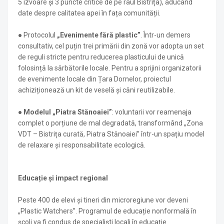
5 izvoare și 3 puncte critice de pe râul Bistrița), aducând
date despre calitatea apei în fața comunității.
● Protocolul
„Evenimente fără plastic”
. Într-un demers
consultativ, cel puțin trei primării din zonă vor adopta un set
de reguli stricte pentru reducerea plasticului de unică
folosință la sărbătorile locale. Pentru a sprijini organizatorii
de evenimente locale din Țara Dornelor, proiectul
achiziționează un kit de veselă și căni reutilizabile.
●
Modelul „Piatra Stănoaiei”
: voluntarii vor reamenaja
complet o porțiune de mal degradată, transformând „Zona
VDT – Bistrița curată, Piatra Stănoaiei” într-un spațiu model
de relaxare și responsabilitate ecologică.
Educație și impact regional
Peste 400 de elevi și tineri din microregiune vor deveni
„Plastic Watchers”. Programul de educație nonformală în
școli va fi condus de specialiști locali în educație