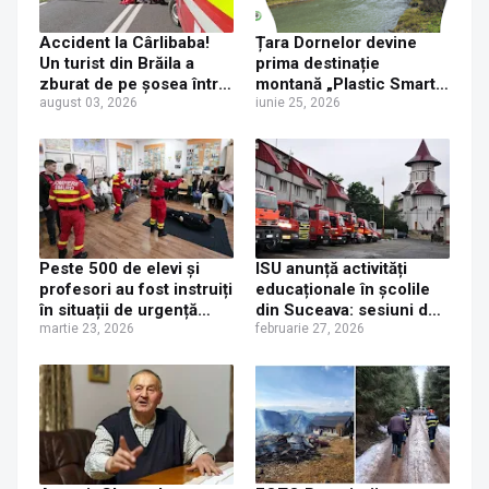
Accident la Cârlibaba!
Țara Dornelor devine
Un turist din Brăila a
prima destinație
zburat de pe șosea într-
montană „Plastic Smart”
o curbă periculoasă.
august 03, 2026
din regiune
iunie 25, 2026
Două femei au ajuns la
spital
Peste 500 de elevi și
ISU anunță activități
profesori au fost instruiți
educaționale în școlile
în situații de urgență
din Suceava: sesiuni de
printr-un proiect al ISU
martie 23, 2026
prevenire a dezastrelor
februarie 27, 2026
„Bucovina” Suceava
începând din 4 martie
2026