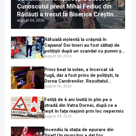
Cunoscutul preot Mihai Fediuc din
Rădăuți a trecut la Biserica Creștină
august 04, 2026
Ortodoxă Valahă. ÎPS Calinic anunță
că îi pregătește judecata canonică
Răfuială violentă la crâșmă în
Cajvana! Doi tineri au fost săltați de
polițiști după un scandal cu pumni și
mașini distruse
august 06, 2026
Prins beat la volan, a încercat să
fugă, dar a fost prins de polițiști, la
Dorna Candrenilor. Rezultatul
etilotestului: 1,59 mg/l alcool pur în
august 06, 2026
aerul expirat
Fetiță de 6 ani lovită în plin pe o
stradă din Vatra Dornei, după ce a
ieșit în fața mașinii prin loc nepermis
august 04, 2026
Incendiu la stația de epurare din
Siret! Un muncitor a dat foc