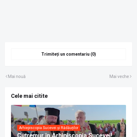
Trimiteți un comentariu (0)
Mai nouă
Mai veche
Cele mai citite
Arhiepiscopia Sucevei și Rădăuților
Cutremur în Arhipiscopia Sucevei!