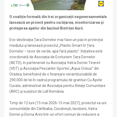
O coaliție formată din trei organizații neguvernamentale
lansează un proiect pentru curățarea, monitorizarea și
protejarea apelor din bazinul Bistriței Aurii.
Eco-destinația Țara Dornelor mai face un pas în protecția
mediului și lansează proiectul „Plastic Smart în Țara
Dornelor – Izvor de verde, apă fără plastic”. Inițiativa este
coordonată de Asociația de Ecoturism Țara Dornelor
(AETD), în parteneriat cu Asociația Vatra Dornei Tineret
(VDT) și Asociația Pescarilor Sportivi „Aqua Crisius” din
Oradea, beneficiind de o finanțare nerambursabilă de
290.000 de lei în cadrul programului de granturi Cu Apele
Curate, administrat de Asociația pentru Relații Comunitare
(ARC) și susținut de Lidl România.
Timp de 12 luni (15 mai 2026-15 mai 2027), proiectul va uni
comunitățile din Cârlibaba, Ciocănești, Iacobeni, Vatra
Dornei și Dorna Arini într-un efort comun de reducere a