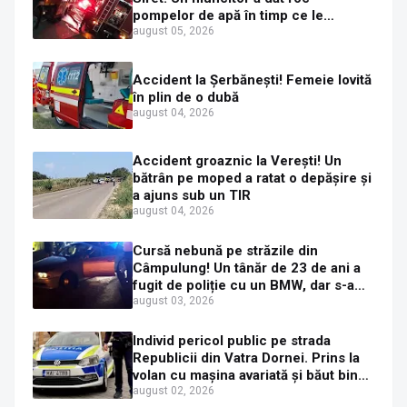
pompelor de apă în timp ce le
alimenta cu combustibil
august 05, 2026
Accident la Șerbănești! Femeie lovită
în plin de o dubă
august 04, 2026
Accident groaznic la Verești! Un
bătrân pe moped a ratat o depășire și
a ajuns sub un TIR
august 04, 2026
Cursă nebună pe străzile din
Câmpulung! Un tânăr de 23 de ani a
fugit de poliție cu un BMW, dar s-a
oprit într-un gard de pe strada
august 03, 2026
Sirenei
Individ pericol public pe strada
Republicii din Vatra Dornei. Prins la
volan cu mașina avariată și băut bine,
în plină zi
august 02, 2026