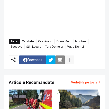
Tags:
Cârlibaba
Ciocănești
Dorna Arini
Iacobeni
Suceava
Știri Locale
Țara Dornelor
Vatra Dornei
Facebook
Articole Recomandate
Vedeți-le pe toate