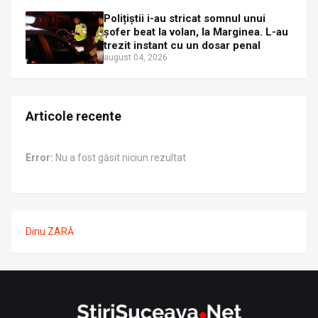
Polițiștii i-au stricat somnul unui
șofer beat la volan, la Marginea. L-au
trezit instant cu un dosar penal
august 04, 2026
Articole recente
Error:
Nu a fost găsit niciun rezultat
Dinu ZARĂ