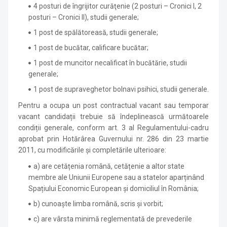
4 posturi de îngrijitor curăţenie (2 posturi – Cronici I, 2
posturi – Cronici II), studii generale;
1 post de spălătoreasă, studii generale;
1 post de bucătar, calificare bucătar;
1 post de muncitor necalificat în bucătărie, studii
generale;
1 post de supraveghetor bolnavi psihici, studii generale.
Pentru a ocupa un post contractual vacant sau temporar
vacant candidații trebuie să îndeplinească următoarele
condiții generale, conform art. 3 al Regulamentului-cadru
aprobat prin Hotărârea Guvernului nr. 286 din 23 martie
2011, cu modificările și completările ulterioare:
a) are cetățenia română, cetățenie a altor state
membre ale Uniunii Europene sau a statelor aparținând
Spațiului Economic European și domiciliul în România;
b) cunoaște limba română, scris și vorbit;
c) are vârsta minimă reglementată de prevederile