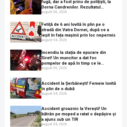
fugă, dar a fost prins de polițiști, la
Dorna Candrenilor. Rezultatul
etilotestului: 1,59 mg/l alcool pur în
august 06, 2026
aerul expirat
Fetiță de 6 ani lovită în plin pe o
stradă din Vatra Dornei, după ce a
ieșit în fața mașinii prin loc nepermis
august 04, 2026
Incendiu la stația de epurare din
Siret! Un muncitor a dat foc
pompelor de apă în timp ce le
alimenta cu combustibil
august 05, 2026
Accident la Șerbănești! Femeie lovită
în plin de o dubă
august 04, 2026
Accident groaznic la Verești! Un
bătrân pe moped a ratat o depășire și
a ajuns sub un TIR
august 04, 2026