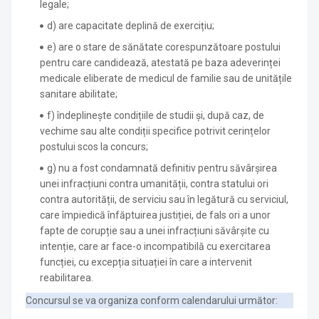
legale;
d) are capacitate deplină de exercițiu;
e) are o stare de sănătate corespunzătoare postului
pentru care candidează, atestată pe baza adeverinței
medicale eliberate de medicul de familie sau de unitățile
sanitare abilitate;
f) îndeplinește condițiile de studii și, după caz, de
vechime sau alte condiții specifice potrivit cerințelor
postului scos la concurs;
g) nu a fost condamnată definitiv pentru săvârșirea
unei infracțiuni contra umanității, contra statului ori
contra autorității, de serviciu sau în legătură cu serviciul,
care împiedică înfăptuirea justiției, de fals ori a unor
fapte de corupție sau a unei infracțiuni săvârșite cu
intenție, care ar face-o incompatibilă cu exercitarea
funcției, cu excepția situației în care a intervenit
reabilitarea.
Concursul se va organiza conform calendarului următor: