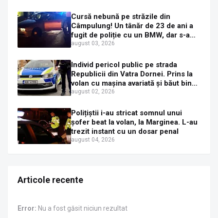
Cursă nebună pe străzile din
Câmpulung! Un tânăr de 23 de ani a
fugit de poliție cu un BMW, dar s-a
oprit într-un gard de pe strada
august 03, 2026
Sirenei
Individ pericol public pe strada
Republicii din Vatra Dornei. Prins la
volan cu mașina avariată și băut bine,
în plină zi
august 02, 2026
Polițiștii i-au stricat somnul unui
șofer beat la volan, la Marginea. L-au
trezit instant cu un dosar penal
august 04, 2026
Articole recente
Error:
Nu a fost găsit niciun rezultat