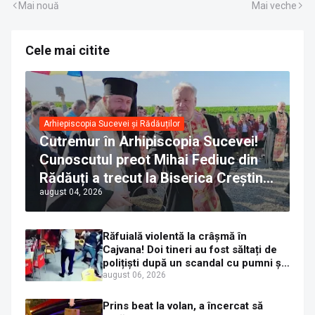
Mai nouă
Mai veche
Cele mai citite
Arhiepiscopia Sucevei și Rădăuților
Cutremur în Arhipiscopia Sucevei!
Cunoscutul preot Mihai Fediuc din
Rădăuți a trecut la Biserica Creștină
august 04, 2026
Ortodoxă Valahă. ÎPS Calinic anunță
că îi pregătește judecata canonică
Răfuială violentă la crâșmă în
Cajvana! Doi tineri au fost săltați de
polițiști după un scandal cu pumni și
mașini distruse
august 06, 2026
Prins beat la volan, a încercat să