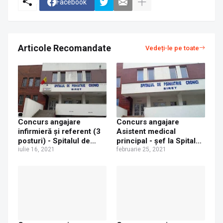
Facebook
Articole Recomandate
Vedeți-le pe toate
Concurs angajare
Concurs angajare
infirmieră și referent (3
Asistent medical
posturi) - Spitalul de
principal - șef la Spitalul
Psihiatrie Cronici Siret
iulie 16, 2021
de Psihiatrie Cronici
februarie 25, 2021
Siret