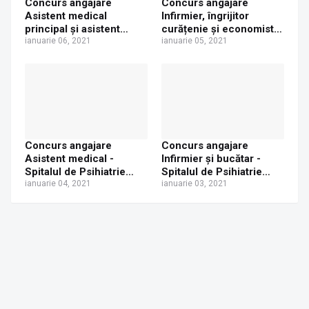
Concurs angajare
Concurs angajare
Asistent medical
Infirmier, îngrijitor
principal și asistent
curățenie și economist
medical - Spitalul de
ianuarie 06, 2021
debutant (6 posturi) -
ianuarie 05, 2021
Psihiatrie Cronici Siret
Spitalul de Psihiatrie
Cronici Siret
Concurs angajare
Concurs angajare
Asistent medical -
Infirmier și bucătar -
Spitalul de Psihiatrie
Spitalul de Psihiatrie
Cronici Siret
ianuarie 04, 2021
Cronici Siret
ianuarie 03, 2021