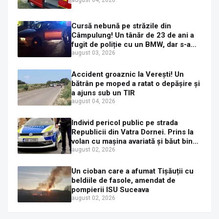
Cursă nebună pe străzile din
Câmpulung! Un tânăr de 23 de ani a
fugit de poliție cu un BMW, dar s-a
oprit într-un gard de pe strada
august 03, 2026
Sirenei
Accident groaznic la Verești! Un
bătrân pe moped a ratat o depășire și
a ajuns sub un TIR
august 04, 2026
Individ pericol public pe strada
Republicii din Vatra Dornei. Prins la
volan cu mașina avariată și băut bine,
în plină zi
august 02, 2026
Un cioban care a afumat Tișăuții cu
beldiile de fasole, amendat de
pompierii ISU Suceava
august 02, 2026