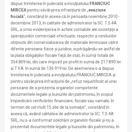
dispus trimiterea în judecată a inculpatului
FRANCIUC
MIRCEA
pentru săvârşirea infracţiunii de „
evaziune
fiscală
”, constând în aceea că în perioada noiembrie 2010 -
decembrie 2013, în calitate de administrator la SC. T.S.4A.
SRL, a omis evidenţierea în actele contabile ale societăţii a
operaţiunilor comerciale efectuate, respectiv a veniturilor
obţinute din comercializarea de materiale lemnoase către
diferite persoane fizice şi juridice, sustrăgându-se astfel de
la plata obligaţiilor fiscale faţă de stat, în sumă totală de
354.809 lei, din care impozit pe profit în sumă de 217.890 lei
şi T.V.A. în sumă de 136.919 lei. De asemenea s-a dispus
trimiterea în judecată a inculpatului FRANCIUC MIRCEA şi
pentru săvârşirea infracţiunii de „refuz nejustificat al unei
persoane de a prezenta organelor competente
documentele legale şi bunurile din patrimoniu, în scopul
împiedicării verificărilor financiare, fiscale sau vamale, în
termen de cel mult 15 zile de la somaţie”, constând în
aceea că, având calitatea de administrator la SC. T.S.4A.
SRL, nu s-a conformat solicitării organelor fiscale şi nu a
prezentat documentele legale şi bunurile din patrimoniu, în