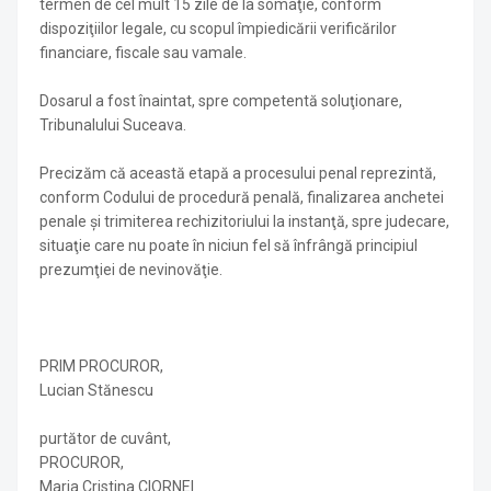
termen de cel mult 15 zile de la somaţie, conform
dispoziţiilor legale, cu scopul împiedicării verificărilor
financiare, fiscale sau vamale.
Dosarul a fost înaintat, spre competentă soluţionare,
Tribunalului Suceava.
Precizăm că această etapă a procesului penal reprezintă,
conform Codului de procedură penală, finalizarea anchetei
penale şi trimiterea rechizitoriului la instanţă, spre judecare,
situaţie care nu poate în niciun fel să înfrângă principiul
prezumţiei de nevinovăţie.
PRIM PROCUROR,
Lucian Stănescu
purtător de cuvânt,
PROCUROR,
Maria Cristina CIORNEI