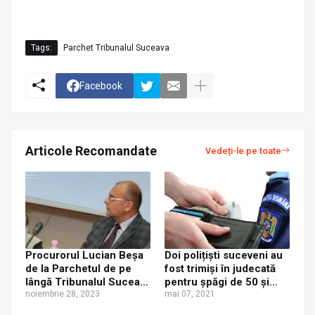
Tags:
Parchet Tribunalul Suceava
Facebook
Articole Recomandate
Vedeți-le pe toate
Procurorul Lucian Beșa
Doi polițiști suceveni au
de la Parchetul de pe
fost trimiși în judecată
lângă Tribunalul Suceava
pentru șpăgi de 50 și
a ieșit la pensie
noiembrie 28, 2023
300 de lei
mai 07, 2021