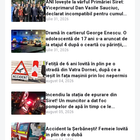
ANI lovește la vârful Primăriei Siret:
Viceprimarul Dan Vasile Sauciuc,
declarat incompatibil pentru cumul
de funcții
iulie 31, 2026
Dramă în cartierul George Enescu. O
adolescentă de 17 ani s-a aruncat de
la etajul 4 după o ceartă cu părinții,
pe fondul consumului de alcool în
iulie 31, 2026
exces la o petrecere
Fetiță de 6 ani lovită în plin pe o
stradă din Vatra Dornei, după ce a
ieșit în fața mașinii prin loc nepermis
august 04, 2026
Incendiu la stația de epurare din
Siret! Un muncitor a dat foc
pompelor de apă în timp ce le
alimenta cu combustibil
august 05, 2026
Accident la Șerbănești! Femeie lovită
în plin de o dubă
august 04, 2026