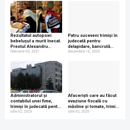
Rezultatul autopsiei:
Patru suceveni trimiși în
bebelușul a murit înecat.
judecată pentru
Preotul Alexandru
delapidare, bancrută
Mazarache, suspect în
februarie 03, 2021
frauduloasă, înșelăciune
decembrie 16, 2020
dosarul de ucidere din
și fals în înscrisuri sub
culpă
semnătură privată
Administratorul și
Afaceriști care au făcut
contabilul unei fime,
evaziune fiscală cu
trimiși în judecată pentru
măsline și tomate, trimiși
evaziune fiscală într-un
iulie 02, 2020
în judecată de procurori.
iulie 02, 2020
dosar vechi de șase ani
Prejudiciul a fost
calculat la 1,6 milioane
de lei