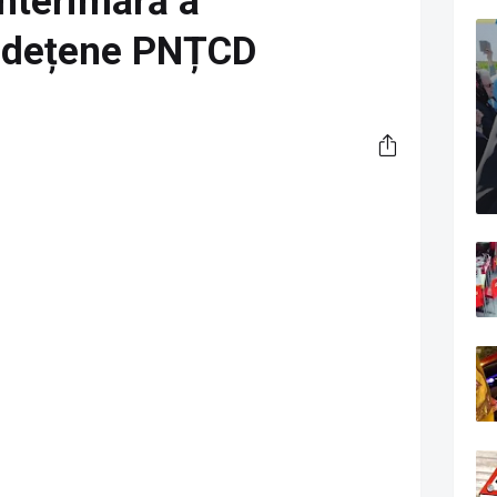
nterimară a
Județene PNȚCD