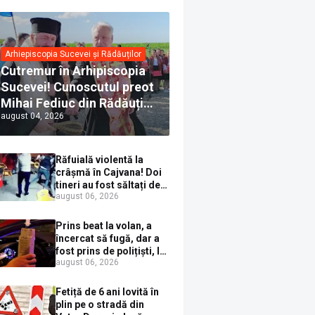
Arhiepiscopia Sucevei și Rădăuților
Cutremur în Arhipiscopia
Sucevei! Cunoscutul preot
Mihai Fediuc din Rădăuți a
august 04, 2026
trecut la Biserica Creștină
Ortodoxă Valahă. ÎPS
Calinic anunță că îi
Răfuială violentă la
pregătește judecata
crâșmă în Cajvana! Doi
canonică
tineri au fost săltați de
august 06, 2026
polițiști după un scandal
cu pumni și mașini
distruse
Prins beat la volan, a
încercat să fugă, dar a
fost prins de polițiști, la
august 06, 2026
Dorna Candrenilor.
Rezultatul etilotestului:
1,59 mg/l alcool pur în
Fetiță de 6 ani lovită în
aerul expirat
plin pe o stradă din