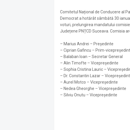
Comitetul Național de Conducere al Par
Democrat a hotărât sâmbătă 30 ianuar
voturi, prelungirea mandatului comisie
Județene PNȚCD Suceava. Comisia a
– Marius Andrei – Președinte
– Ciprian Gafincu – Prim-vicepreședin
– Balaban Ioan – Secretar General
– Alin Timofte – Vicepreședinte
– Sophia Cristina Lauric – Vicepreședi
– Dr. Constantin Lazar – Vicepreședin
– Aurel Motco – Vicepreședinte
– Nedea Gheorghe – Vicepreședinte
– Silviu Onutu – Vicepreședinte