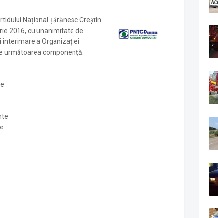
tidului Național Țărănesc Creștin
ie 2016, cu unanimitate de
i interimare a Organizației
re următoarea componență:
te
nte
te