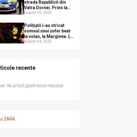
Sirenei
strada Republicii din
Vatra Dornei. Prins la
august 02, 2026
volan cu mașina
avariată și băut bine, în
plină zi
Polițiștii i-au stricat
somnul unui șofer beat
la volan, la Marginea. L-
august 04, 2026
au trezit instant cu un
dosar penal
ticole recente
ror:
Nu a fost găsit niciun rezultat
nu ZARĂ