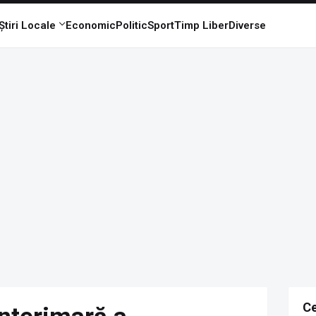
Știri Locale
Economic
Politic
Sport
Timp Liber
Diverse
Ce