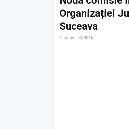
Noua comisie i
Organizației 
Suceava
februarie 04, 2016