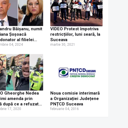
andru Băișanu, numit
VIDEO Protest împotriva
iana Șoșoacă
restricțiilor, luni seară, la
donator al filielei
Suceava
 Suceava
mbrie 04, 2024
martie 30, 2021
EO Gheorghe Nedea
Noua comisie interimară
rimi amenda prin
a Organizației Județene
ă după ce a refuzat
PNȚCD Suceava
oarte mască de
brie 17, 2020
februarie 04, 2016
ecție și le-a făcut
al polițiștilor locali
 l-au legitimat