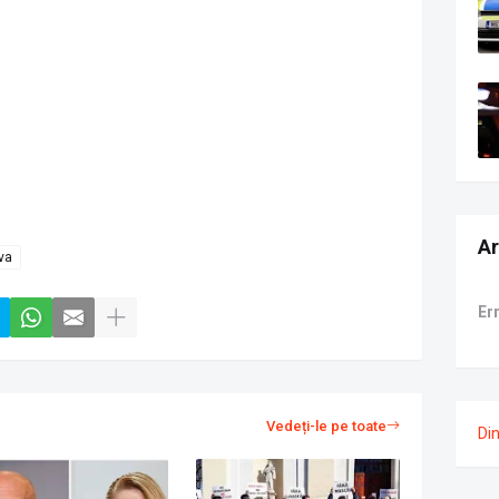
Ar
va
Er
Vedeți-le pe toate
Di