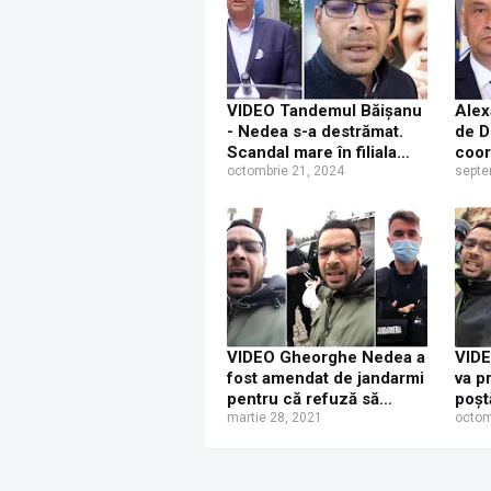
VIDEO Tandemul Băișanu
Alex
- Nedea s-a destrămat.
de D
Scandal mare în filiala
coor
S.O.S Suceava. „Am fost
octombrie 21, 2024
SOS
septe
trădat!”
VIDEO Gheorghe Nedea a
VID
fost amendat de jandarmi
va p
pentru că refuză să
poșt
poarte mască de
martie 28, 2021
să p
octom
protecție: „Nu mă supun!”
prot
scand
care