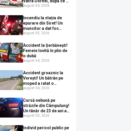
Vatra Dornei, după ce a
august 04, 2026
ieșit în fața mașinii prin
loc nepermis
Incendiu la stația de
epurare din Siret! Un
muncitor a dat foc
august 05, 2026
pompelor de apă în timp
ce le alimenta cu
combustibil
Accident la Șerbănești!
Femeie lovită în plin de
o dubă
august 04, 2026
Accident groaznic la
Verești! Un bătrân pe
moped a ratat o
august 04, 2026
depășire și a ajuns sub
un TIR
Cursă nebună pe
străzile din Câmpulung!
Un tânăr de 23 de ani a
august 03, 2026
fugit de poliție cu un
BMW, dar s-a oprit într-
un gard de pe strada
Individ pericol public pe