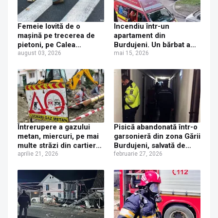
Femeie lovită de o
Incendiu într-un
mașină pe trecerea de
apartament din
pietoni, pe Calea
Burdujeni. Un bărbat a
Burdujeni din municipiul
august 03, 2026
ajuns la spital cu arsuri
mai 15, 2026
Suceava
grave după ce a uitat o
tigaie cu ulei pe aragaz
și când a luat foc a
încercat să o arunce în
cada din baie
Întrerupere a gazului
Pisică abandonată într-o
metan, miercuri, pe mai
garsonieră din zona Gării
multe străzi din cartierul
Burdujeni, salvată de
Burdujeni al municipiului
aprilie 21, 2026
polițiștii sesizați de un
februarie 27, 2026
Suceava
vecin