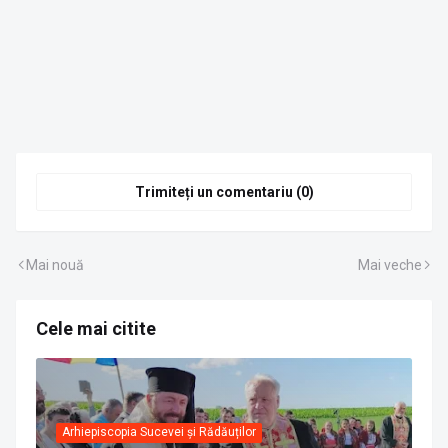
Trimiteți un comentariu (0)
Mai nouă
Mai veche
Cele mai citite
Arhiepiscopia Sucevei și Rădăuților