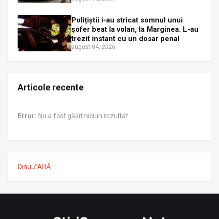
Polițiștii i-au stricat somnul unui
șofer beat la volan, la Marginea. L-au
trezit instant cu un dosar penal
august 04, 2026
Articole recente
Error:
Nu a fost găsit niciun rezultat
Dinu ZARĂ