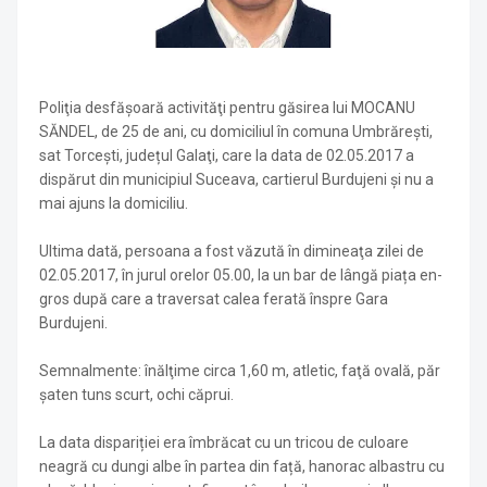
Poliţia desfăşoară activităţi pentru găsirea lui MOCANU
SĂNDEL, de 25 de ani, cu domiciliul în comuna Umbrăreşti,
sat Torceşti, județul Galaţi, care la data de 02.05.2017 a
dispărut din municipiul Suceava, cartierul Burdujeni și nu a
mai ajuns la domiciliu.
Ultima dată, persoana a fost văzută în dimineaţa zilei de
02.05.2017, în jurul orelor 05.00, la un bar de lângă piața en-
gros după care a traversat calea ferată înspre Gara
Burdujeni.
Semnalmente: înălţime circa 1,60 m, atletic, faţă ovală, păr
şaten tuns scurt, ochi căprui.
La data dispariției era îmbrăcat cu un tricou de culoare
neagră cu dungi albe în partea din față, hanorac albastru cu