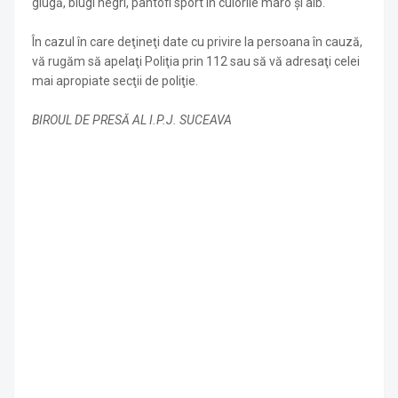
glugă, blugi negri, pantofi sport în culorile maro și alb.
În cazul în care deţineţi date cu privire la persoana în cauză,
vă rugăm să apelaţi Poliţia prin 112 sau să vă adresaţi celei
mai apropiate secţii de poliţie.
BIROUL DE PRESĂ AL I.P.J. SUCEAVA