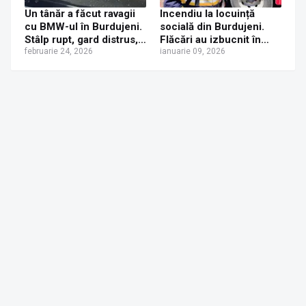
Un tânăr a făcut ravagii
Incendiu la locuință
cu BMW-ul în Burdujeni.
socială din Burdujeni.
Stâlp rupt, gard distrus,
Flăcări au izbucnit în
mașină făcută praf, șofer
februarie 24, 2026
zona coșului de fum
ianuarie 09, 2026
rănit