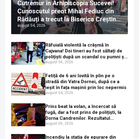
Cutremur în Arhipiscopia Sucevei!
Cunoscutul preot Mihai Fediuc din
Rădăuți a trecut la Biserica Creștină
august 04, 2026
Ortodoxă Valahă. ÎPS Calinic anunță
că îi pregătește judecata canonică
Răfuială violentă la crâșmă în
Cajvana! Doi tineri au fost săltați de
polițiști după un scandal cu pumni și
mașini distruse
august 06, 2026
Fetiță de 6 ani lovită în plin pe o
stradă din Vatra Dornei, după ce a
ieșit în fața mașinii prin loc nepermis
august 04, 2026
Prins beat la volan, a încercat să
fugă, dar a fost prins de polițiști, la
Dorna Candrenilor. Rezultatul
etilotestului: 1,59 mg/l alcool pur în
august 06, 2026
aerul expirat
Incendiu la stația de epurare din