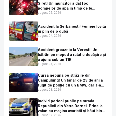
Siret! Un muncitor a dat foc
pompelor de apă în timp ce le
alimenta cu combustibil
august 05, 2026
Accident la Șerbănești! Femeie lovită
în plin de o dubă
august 04, 2026
Accident groaznic la Verești! Un
bătrân pe moped a ratat o depășire și
a ajuns sub un TIR
august 04, 2026
Cursă nebună pe străzile din
Câmpulung! Un tânăr de 23 de ani a
fugit de poliție cu un BMW, dar s-a
oprit într-un gard de pe strada
august 03, 2026
Sirenei
Individ pericol public pe strada
Republicii din Vatra Dornei. Prins la
volan cu mașina avariată și băut bine,
în plină zi
august 02, 2026