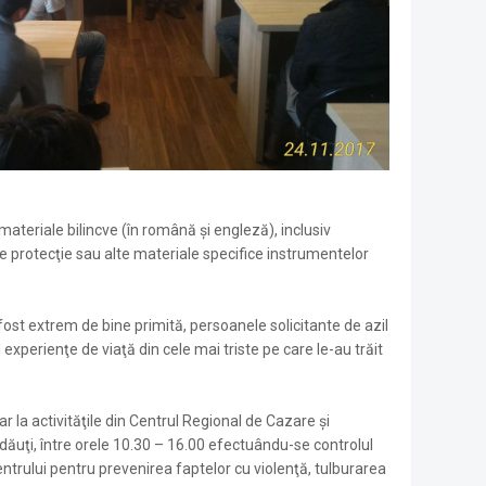
ateriale bilincve (în română şi engleză), inclusiv
de protecţie sau alte materiale specifice instrumentelor
a fost extrem de bine primită, persoanele solicitante de azil
d experienţe de viaţă din cele mai triste pe care le-au trăit
r la activităţile din Centrul Regional de Cazare şi
ădăuţi, între orele 10.30 – 16.00 efectuându-se controlul
entrului pentru prevenirea faptelor cu violenţă, tulburarea