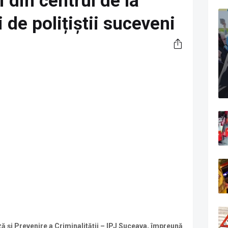
 din centrul de la
i de polițiștii suceveni
ză şi Prevenire a Criminalităţii – IPJ Suceava, împreună