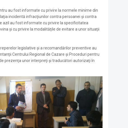
ntru au fost informate cu privire la normele minime din
islaţia incidentă infracţiunilor contra persoanei şi contra
 azil au fost informate cu privire la specificitatea
covina şi cu privire la modalităţile de evitare a unor situaţii
reperelor legislative şi a recomandărilor preventive au
entanţii Centrului Regional de Cazare şi Proceduri pentru
e de prezenţa unor interpreţi şi traducători autorizaţi în