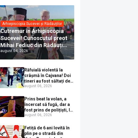
Arhiepiscopia Sucevei și Rădăuților
Cutremur în Arhipiscopia
Sucevei! Cunoscutul preot
Mihai Fediuc din Rădăuți a
august 04, 2026
trecut la Biserica Creștină
Ortodoxă Valahă. ÎPS
Calinic anunță că îi
Răfuială violentă la
pregătește judecata
crâșmă în Cajvana! Doi
canonică
tineri au fost săltați de
august 06, 2026
polițiști după un scandal
cu pumni și mașini
distruse
Prins beat la volan, a
încercat să fugă, dar a
fost prins de polițiști, la
august 06, 2026
Dorna Candrenilor.
Rezultatul etilotestului:
1,59 mg/l alcool pur în
Fetiță de 6 ani lovită în
aerul expirat
plin pe o stradă din