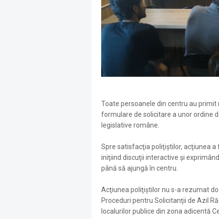
Toate persoanele din centru au primit m
formulare de solicitare a unor ordine 
legislative române.
Spre satisfacţia poliţiştilor, acţiunea 
iniţiind discuţii interactive şi exprimân
până să ajungă în centru.
Acţiunea poliţiştilor nu s-a rezumat doa
Proceduri pentru Solicitanţii de Azil R
localurilor publice din zona adicentă C