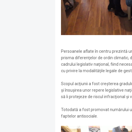
Persoanele aflate în centru prezintă un 
prisma diferenţelor de ordin climatic, da
cadrului legislativ naţional, fiind nec
cu privire la modalităţile legale de ge
Scopul acţiunii a fost creşterea gradul
şi însuşirea unor repere legislative na
să îi protejeze de riscul infracţional şi 
Totodată a fost promovat numărului un
faptelor antisociale.