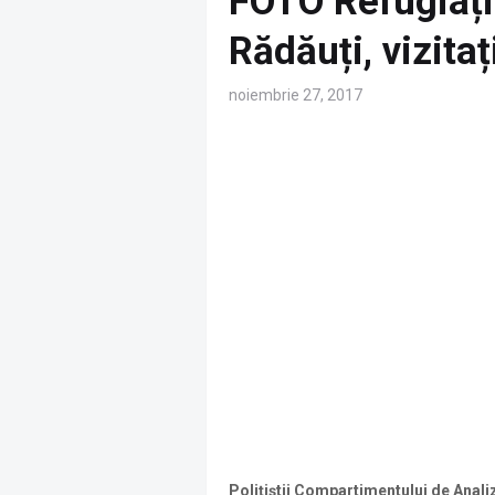
FOTO Refugiații
Rădăuți, vizitaț
noiembrie 27, 2017
Poliţiştii Compartimentului de Anali