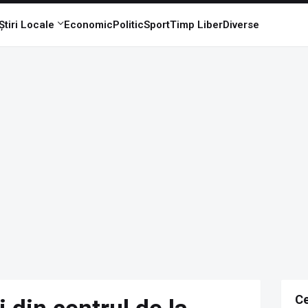
Știri Locale
Economic
Politic
Sport
Timp Liber
Diverse
Ce