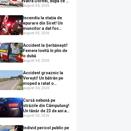
Vatra Dornei, după ce a
august 04, 2026
ieșit în fața mașinii prin
loc nepermis
Incendiu la stația de
epurare din Siret! Un
muncitor a dat foc
august 05, 2026
pompelor de apă în timp
ce le alimenta cu
combustibil
Accident la Șerbănești!
Femeie lovită în plin de
o dubă
august 04, 2026
Accident groaznic la
Verești! Un bătrân pe
moped a ratat o
august 04, 2026
depășire și a ajuns sub
un TIR
Cursă nebună pe
străzile din Câmpulung!
Un tânăr de 23 de ani a
august 03, 2026
fugit de poliție cu un
BMW, dar s-a oprit într-
un gard de pe strada
Individ pericol public pe