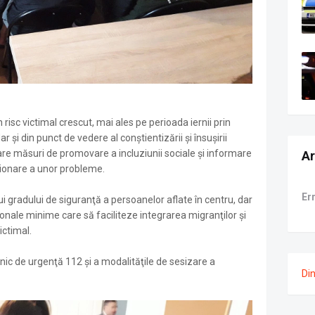
risc victimal crescut, mai ales pe perioada iernii prin
r şi din punct de vedere al conştientizării şi însuşirii
esare măsuri de promovare a incluziunii sociale şi informare
Ar
stionare a unor probleme.
Er
ui gradului de siguranţă a persoanelor aflate în centru, dar
ţionale minime care să faciliteze integrarea migranţilor şi
victimal.
ic de urgenţă 112 şi a modalităţile de sesizare a
Di