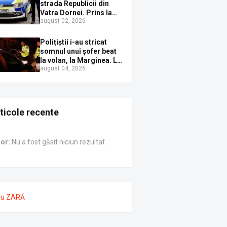
Sirenei
strada Republicii din
Vatra Dornei. Prins la
august 02, 2026
volan cu mașina
avariată și băut bine, în
plină zi
Polițiștii i-au stricat
somnul unui șofer beat
la volan, la Marginea. L-
august 04, 2026
au trezit instant cu un
dosar penal
ticole recente
ror:
Nu a fost găsit niciun rezultat
nu ZARĂ