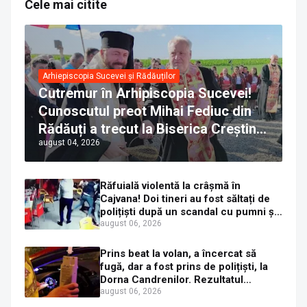
Cele mai citite
Arhiepiscopia Sucevei și Rădăuților
Cutremur în Arhipiscopia Sucevei!
Cunoscutul preot Mihai Fediuc din
Rădăuți a trecut la Biserica Creștină
august 04, 2026
Ortodoxă Valahă. ÎPS Calinic anunță
că îi pregătește judecata canonică
Răfuială violentă la crâșmă în
Cajvana! Doi tineri au fost săltați de
polițiști după un scandal cu pumni și
mașini distruse
august 06, 2026
Prins beat la volan, a încercat să
fugă, dar a fost prins de polițiști, la
Dorna Candrenilor. Rezultatul
etilotestului: 1,59 mg/l alcool pur în
august 06, 2026
aerul expirat