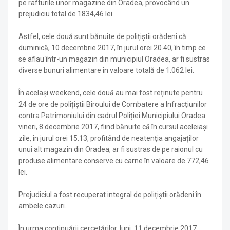
pe rafturile unor magazine din Oradea, provocând un
prejudiciu total de 1834,46 lei.
Astfel, cele două sunt bănuite de polițiștii orădeni că
duminică, 10 decembrie 2017, în jurul orei 20.40, în timp ce
se aflau într-un magazin din municipiul Oradea, ar fi sustras
diverse bunuri alimentare în valoare totală de 1.062 lei.
În același weekend, cele două au mai fost reținute pentru
24 de ore de polițiștii Biroului de Combatere a Infracţiunilor
contra Patrimoniului din cadrul Poliției Municipiului Oradea
vineri, 8 decembrie 2017, fiind bănuite că în cursul aceleiași
zile, în jurul orei 15.13, profitând de neatenția angajaților
unui alt magazin din Oradea, ar fi sustras de pe raionul cu
produse alimentare conserve cu carne în valoare de 772,46
lei.
Prejudiciul a fost recuperat integral de polițiștii orădeni în
ambele cazuri.
În urma continuării cercetărilor, luni, 11 decembrie 2017,