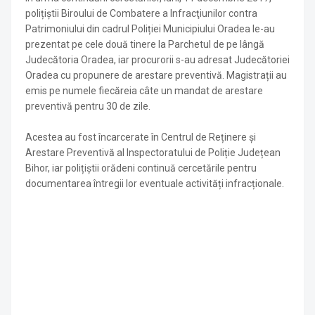
polițiștii Biroului de Combatere a Infracţiunilor contra
Patrimoniului din cadrul Poliției Municipiului Oradea le-au
prezentat pe cele două tinere la Parchetul de pe lângă
Judecătoria Oradea, iar procurorii s-au adresat Judecătoriei
Oradea cu propunere de arestare preventivă. Magistrații au
emis pe numele fiecăreia câte un mandat de arestare
preventivă pentru 30 de zile.
Acestea au fost încarcerate în Centrul de Reținere și
Arestare Preventivă al Inspectoratului de Poliție Județean
Bihor, iar polițiștii orădeni continuă cercetările pentru
documentarea întregii lor eventuale activități infracționale.