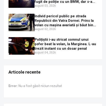
fugit de poliție cu un BMW, dar s-a
oprit într-un gard de pe strada
august 03, 2026
Sirenei
Individ pericol public pe strada
Republicii din Vatra Dornei. Prins la
volan cu mașina avariată și băut bine,
în plină zi
august 02, 2026
Polițiștii i-au stricat somnul unui
șofer beat la volan, la Marginea. L-au
trezit instant cu un dosar penal
august 04, 2026
Articole recente
Error:
Nu a fost găsit niciun rezultat