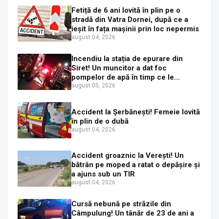
Fetiță de 6 ani lovită în plin pe o
stradă din Vatra Dornei, după ce a
ieșit în fața mașinii prin loc nepermis
august 04, 2026
Incendiu la stația de epurare din
Siret! Un muncitor a dat foc
pompelor de apă în timp ce le
alimenta cu combustibil
august 05, 2026
Accident la Șerbănești! Femeie lovită
în plin de o dubă
august 04, 2026
Accident groaznic la Verești! Un
bătrân pe moped a ratat o depășire și
a ajuns sub un TIR
august 04, 2026
Cursă nebună pe străzile din
Câmpulung! Un tânăr de 23 de ani a