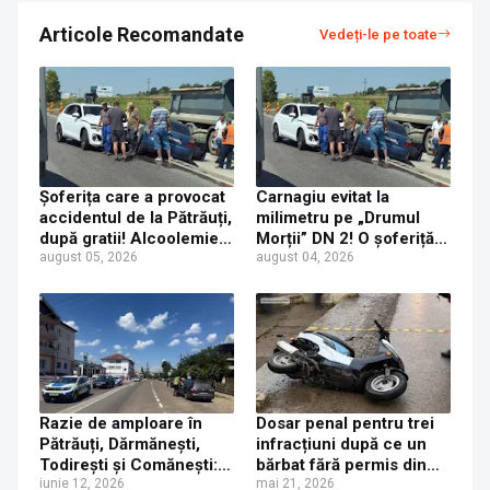
Articole Recomandate
Vedeți-le pe toate
Șoferița care a provocat
Carnagiu evitat la
accidentul de la Pătrăuți,
milimetru pe „Drumul
după gratii! Alcoolemie
Morții” DN 2! O șoferiță
record de 3,12 g/l
august 05, 2026
beată criță a spulberat o
august 04, 2026
confirmată de analize
mașină, aruncând-o pe
contrasens!
Razie de amploare în
Dosar penal pentru trei
Pătrăuți, Dărmănești,
infracțiuni după ce un
Todirești și Comănești:
bărbat fără permis din
Amenzi de aproape
iunie 12, 2026
Pătrăuți s-a accidentat în
mai 21, 2026