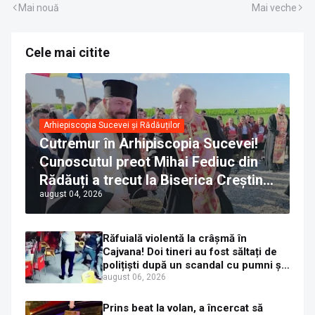
Mai nouă
Mai veche
Cele mai citite
Arhiepiscopia Sucevei și Rădăuților
Cutremur în Arhipiscopia Sucevei!
Cunoscutul preot Mihai Fediuc din
Rădăuți a trecut la Biserica Creștină
august 04, 2026
Ortodoxă Valahă. ÎPS Calinic anunță
că îi pregătește judecata canonică
Răfuială violentă la crâșmă în
Cajvana! Doi tineri au fost săltați de
polițiști după un scandal cu pumni și
mașini distruse
august 06, 2026
Prins beat la volan, a încercat să