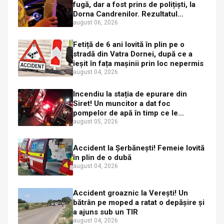
fugă, dar a fost prins de polițiști, la
Dorna Candrenilor. Rezultatul
etilotestului: 1,59 mg/l alcool pur în
august 06, 2026
aerul expirat
Fetiță de 6 ani lovită în plin pe o
stradă din Vatra Dornei, după ce a
ieșit în fața mașinii prin loc nepermis
august 04, 2026
Incendiu la stația de epurare din
Siret! Un muncitor a dat foc
pompelor de apă în timp ce le
alimenta cu combustibil
august 05, 2026
Accident la Șerbănești! Femeie lovită
în plin de o dubă
august 04, 2026
Accident groaznic la Verești! Un
bătrân pe moped a ratat o depășire și
a ajuns sub un TIR
august 04, 2026