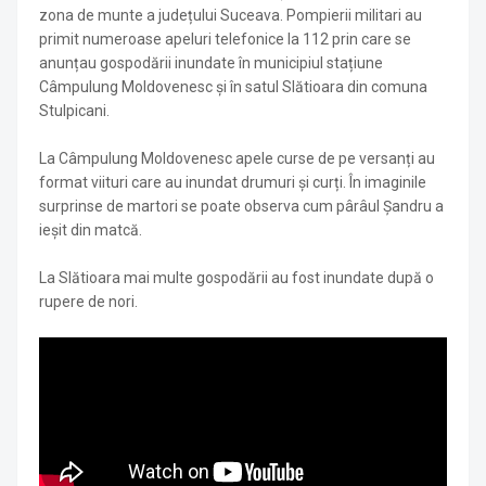
zona de munte a județului Suceava. Pompierii militari au
primit numeroase apeluri telefonice la 112 prin care se
anunțau gospodării inundate în municipiul stațiune
Câmpulung Moldovenesc și în satul Slătioara din comuna
Stulpicani.
La Câmpulung Moldovenesc apele curse de pe versanți au
format viituri care au inundat drumuri și curți. În imaginile
surprinse de martori se poate observa cum pârâul Șandru a
ieșit din matcă.
La Slătioara mai multe gospodării au fost inundate după o
rupere de nori.