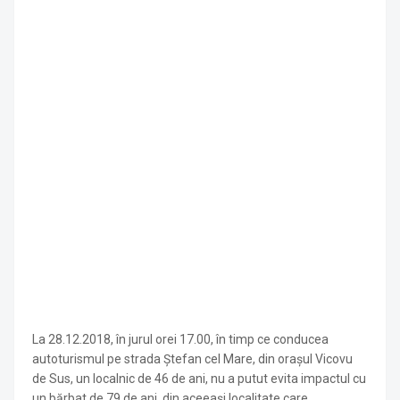
La 28.12.2018, în jurul orei 17.00, în timp ce conducea
autoturismul pe strada Ștefan cel Mare, din orașul Vicovu
de Sus, un localnic de 46 de ani, nu a putut evita impactul cu
un bărbat de 79 de ani, din aceeași localitate care,