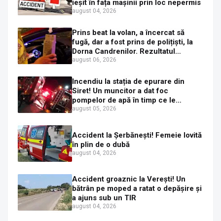
ieșit în fața mașinii prin loc nepermis
august 04, 2026
Prins beat la volan, a încercat să
fugă, dar a fost prins de polițiști, la
Dorna Candrenilor. Rezultatul
etilotestului: 1,59 mg/l alcool pur în
august 06, 2026
aerul expirat
Incendiu la stația de epurare din
Siret! Un muncitor a dat foc
pompelor de apă în timp ce le
alimenta cu combustibil
august 05, 2026
Accident la Șerbănești! Femeie lovită
în plin de o dubă
august 04, 2026
Accident groaznic la Verești! Un
bătrân pe moped a ratat o depășire și
a ajuns sub un TIR
august 04, 2026