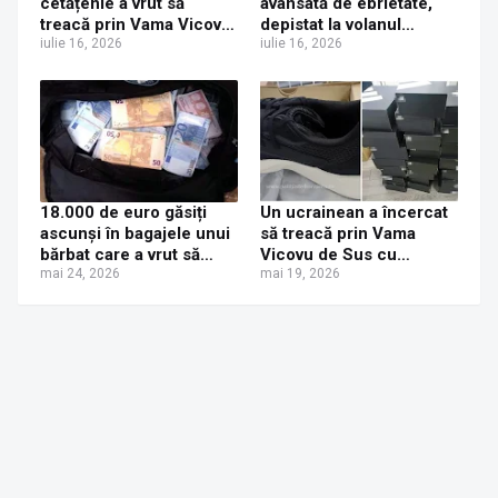
cetățenie a vrut să
avansată de ebrietate,
treacă prin Vama Vicovu
depistat la volanul
de Sus cu o mașină
iulie 16, 2026
mașinii la Vicovu de Sus.
iulie 16, 2026
radiată din Germania. I s-
Era căutat pentru
a întocmit dosar penal
extrădare de autoritățile
din Croația
18.000 de euro găsiți
Un ucrainean a încercat
ascunși în bagajele unui
să treacă prin Vama
bărbat care a vrut să
Vicovu de Sus cu
intre în țară prin Vama
mai 24, 2026
microbuzul plin cu
mai 19, 2026
Vicovu de Sus. Valuta a
adidași contrafăcuți.
fost reținută de polițiștii
Dosar penal întocmit de
de frontieră
polițiștii de frontieră