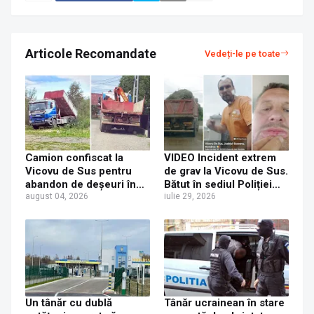
Articole Recomandate
Vedeți-le pe toate
Camion confiscat la
VIDEO Incident extrem
Vicovu de Sus pentru
de grav la Vicovu de Sus.
abandon de deșeuri în
Bătut în sediul Poliției
albia râului Suceava
august 04, 2026
după ce a filmat localnici
iulie 29, 2026
care îngropau gunoi în
albia râului Suceava
Un tânăr cu dublă
Tânăr ucrainean în stare