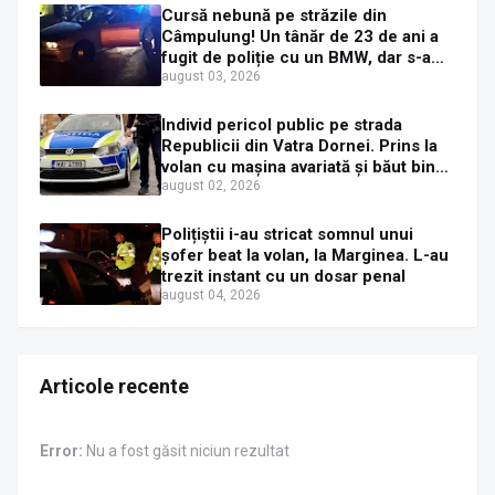
Cursă nebună pe străzile din
Câmpulung! Un tânăr de 23 de ani a
fugit de poliție cu un BMW, dar s-a
oprit într-un gard de pe strada
august 03, 2026
Sirenei
Individ pericol public pe strada
Republicii din Vatra Dornei. Prins la
volan cu mașina avariată și băut bine,
în plină zi
august 02, 2026
Polițiștii i-au stricat somnul unui
șofer beat la volan, la Marginea. L-au
trezit instant cu un dosar penal
august 04, 2026
Articole recente
Error:
Nu a fost găsit niciun rezultat