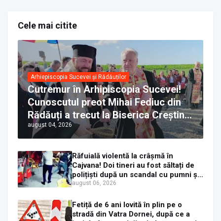
Cele mai citite
Arhiepiscopia Sucevei și Rădăuților
Cutremur în Arhipiscopia Sucevei!
Cunoscutul preot Mihai Fediuc din
Rădăuți a trecut la Biserica Creștină
august 04, 2026
Ortodoxă Valahă. ÎPS Calinic anunță
că îi pregătește judecata canonică
Răfuială violentă la crâșmă în
Cajvana! Doi tineri au fost săltați de
polițiști după un scandal cu pumni și
mașini distruse
august 06, 2026
Fetiță de 6 ani lovită în plin pe o
stradă din Vatra Dornei, după ce a