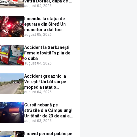
Vatra Dornei, după ce a
august 04, 2026
ieșit în fața mașinii prin
loc nepermis
Incendiu la stația de
epurare din Siret! Un
muncitor a dat foc
august 05, 2026
pompelor de apă în timp
ce le alimenta cu
combustibil
Accident la Șerbănești!
Femeie lovită în plin de
o dubă
august 04, 2026
Accident groaznic la
Verești! Un bătrân pe
moped a ratat o
august 04, 2026
depășire și a ajuns sub
un TIR
Cursă nebună pe
străzile din Câmpulung!
Un tânăr de 23 de ani a
august 03, 2026
fugit de poliție cu un
BMW, dar s-a oprit într-
un gard de pe strada
Individ pericol public pe