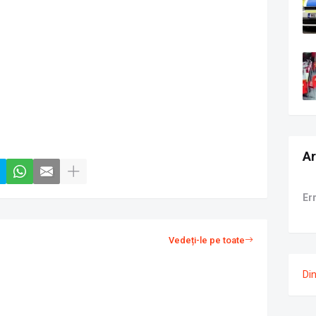
Ar
Er
Vedeți-le pe toate
Di