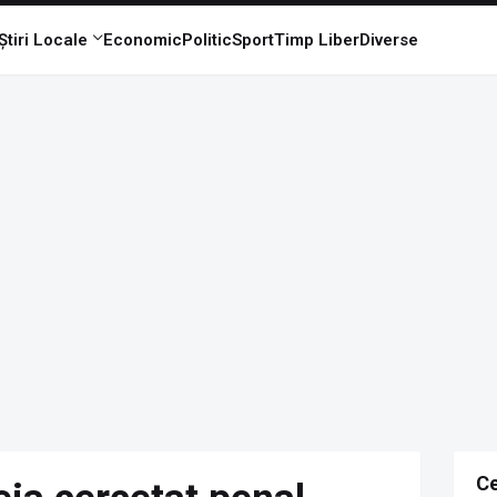
Știri Locale
Economic
Politic
Sport
Timp Liber
Diverse
Ce