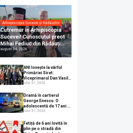
Arhiepiscopia Sucevei și Rădăuților
Cutremur în Arhipiscopia
Sucevei! Cunoscutul preot
Mihai Fediuc din Rădăuți a
august 04, 2026
trecut la Biserica Creștină
Ortodoxă Valahă. ÎPS
Calinic anunță că îi
ANI lovește la vârful
pregătește judecata
Primăriei Siret:
canonică
Viceprimarul Dan Vasile
iulie 31, 2026
Sauciuc, declarat
incompatibil pentru
cumul de funcții
Dramă în cartierul
George Enescu. O
adolescentă de 17 ani s-
iulie 31, 2026
a aruncat de la etajul 4
după o ceartă cu
părinții, pe fondul
Fetiță de 6 ani lovită în
consumului de alcool în
plin pe o stradă din
exces la o petrecere