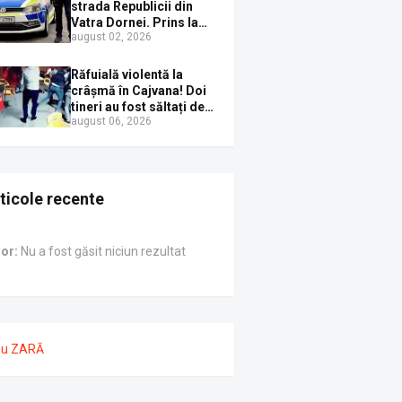
Sirenei
strada Republicii din
Vatra Dornei. Prins la
august 02, 2026
volan cu mașina
avariată și băut bine, în
plină zi
Răfuială violentă la
crâșmă în Cajvana! Doi
tineri au fost săltați de
august 06, 2026
polițiști după un scandal
cu pumni și mașini
distruse
ticole recente
ror:
Nu a fost găsit niciun rezultat
nu ZARĂ