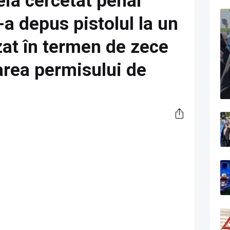
eia cercetat penal
-a depus pistolul la un
zat în termen de zece
rarea permisului de