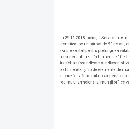
La 29.11.2018, polițiștii Serviciului A
identificat pe un bărbat de 59 de ani,
s-a prezentat pentru prelungirea valabi
armurier autorizat în termen de 10 zile
Astfel, au fost ridicate și indisponibil
pistol neletal și 35 de elemente de mun
În cauză s-a întocmit dosar penal sub 
regimului armelor și al munițiilor”, ce v