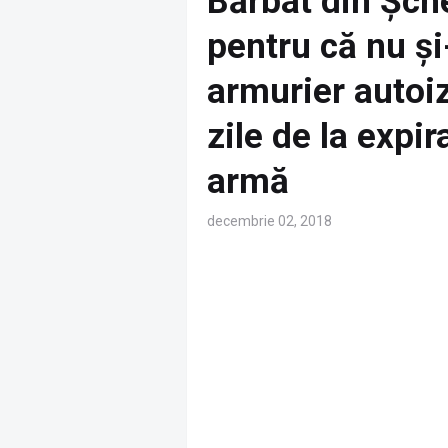
Bărbat din Șch
pentru că nu și
armurier autoi
zile de la expi
armă
decembrie 02, 2018