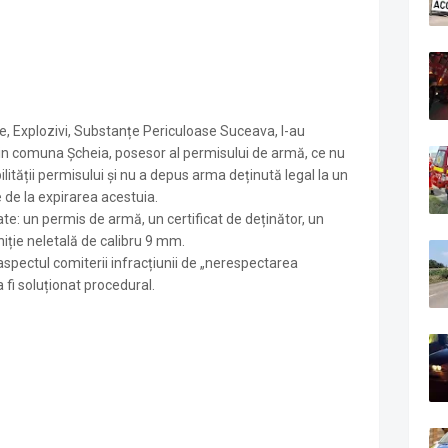
rme, Explozivi, Substanțe Periculoase Suceava, l-au
 din comuna Șcheia, posesor al permisului de armă, ce nu
lității permisului și nu a depus arma deținută legal la un
 de la expirarea acestuia.
izate: un permis de armă, un certificat de deținător, un
iție neletală de calibru 9 mm.
aspectul comiterii infracțiunii de „nerespectarea
a fi soluționat procedural.