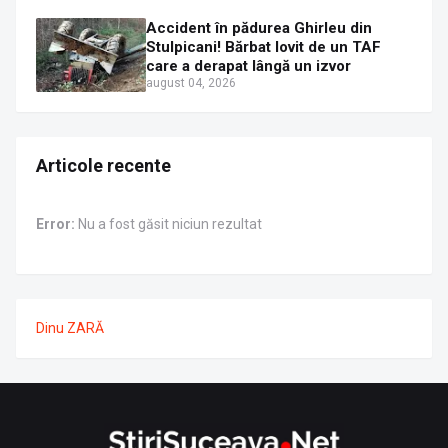
Accident în pădurea Ghirleu din
Stulpicani! Bărbat lovit de un TAF
care a derapat lângă un izvor
august 04, 2026
Articole recente
Error:
Nu a fost găsit niciun rezultat
Dinu ZARĂ