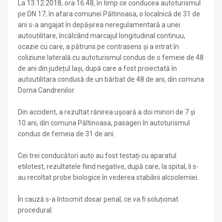
La 13.12.2018, ora 16.48, în timp ce conducea autoturismul
pe DN 17, în afara comunei Păltinoasa, o localnică de 31 de
ani s-a angajat în depășirea neregulamentară a unei
autoutilitare, încălcând marcajul longitudinal continuu,
ocazie cu care, a pătruns pe contrasens și a intrat în
coliziune laterală cu autoturismul condus de o femeie de 48
de ani din județul Iași, după care a fost proiectată în
autoutilitara condusă de un bărbat de 48 de ani, din comuna
Dorna Candrenilor.
Din accident, a rezultat rănirea ușoară a doi minori de 7 și
10 ani, din comuna Păltinoasa, pasageri în autoturismul
condus de femeia de 31 de ani.
Cei trei conducători auto au fost testați cu aparatul
etilotest, rezultatele fiind negative, după care, la spital, li s-
au recoltat probe biologice în vederea stabilirii alcoolemiei.
În cauză s-a întocmit dosar penal, ce va fi soluționat
procedural.