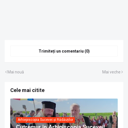
Trimiteți un comentariu (0)
Mai nouă
Mai veche
Cele mai citite
Arhiepiscopia Sucevei și Rădăuților
Cutremur în Arhipiscopia Sucevei!