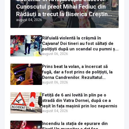
Cunoscutul preot Mihai Fediuc din
Rădăuți a trecut la Biserica Creștină
august 04, 2026
Ortodoxă Valahă. ÎPS Calinic anunță
că îi pregătește judecata canonică
Răfuială violentă la crâșmă în
Cajvana! Doi tineri au fost săltați de
polițiști după un scandal cu pumni și
mașini distruse
august 06, 2026
Prins beat la volan, a încercat să
fugă, dar a fost prins de polițiști, la
Dorna Candrenilor. Rezultatul
etilotestului: 1,59 mg/l alcool pur în
august 06, 2026
aerul expirat
Fetiță de 6 ani lovită în plin pe o
stradă din Vatra Dornei, după ce a
ieșit în fața mașinii prin loc nepermis
august 04, 2026
Incendiu la stația de epurare din
Siret! Un muncitor a dat foc