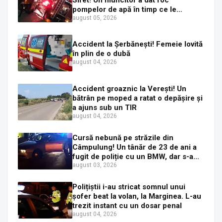
pompelor de apă în timp ce le
alimenta cu combustibil
august 05, 2026
Accident la Șerbănești! Femeie lovită
în plin de o dubă
august 04, 2026
Accident groaznic la Verești! Un
bătrân pe moped a ratat o depășire și
a ajuns sub un TIR
august 04, 2026
Cursă nebună pe străzile din
Câmpulung! Un tânăr de 23 de ani a
fugit de poliție cu un BMW, dar s-a
oprit într-un gard de pe strada
august 03, 2026
Sirenei
Polițiștii i-au stricat somnul unui
șofer beat la volan, la Marginea. L-au
trezit instant cu un dosar penal
august 04, 2026