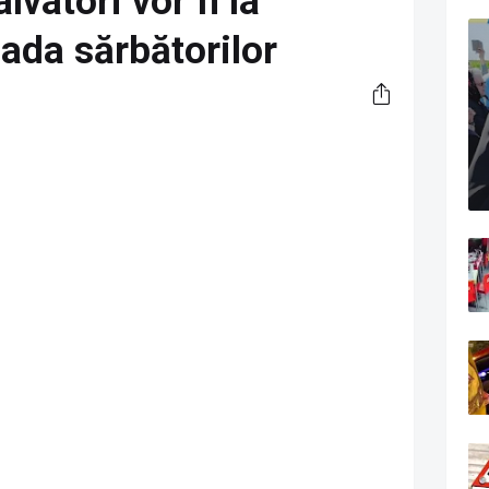
vatori vor fi la
oada sărbătorilor