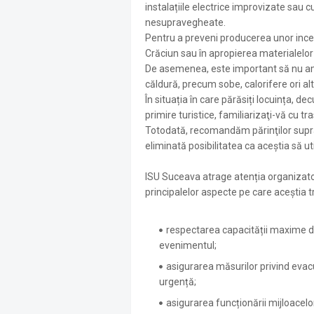
instalațiile electrice improvizate sau c
nesupravegheate.
Pentru a preveni producerea unor incend
Crăciun sau în apropierea materialelor 
De asemenea, este important să nu amp
căldură, precum sobe, calorifere ori alt
În situația în care părăsiți locuința, de
primire turistice, familiarizaţi-vă cu t
Totodată, recomandăm părinţilor supra
eliminată posibilitatea ca aceştia să uti
ISU Suceava atrage atenția organizato
principalelor aspecte pe care aceștia tr
respectarea capacității maxime de 
evenimentul;
asigurarea măsurilor privind evacua
urgență;
asigurarea funcționării mijloacelo