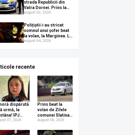
Sirenei
strada Republicii din
Vatra Dornei. Prins la
august 02, 2026
volan cu mașina
avariată și băut bine, în
plină zi
Polițiștii i-au stricat
somnul unui șofer beat
la volan, la Marginea. L-
august 04, 2026
au trezit instant cu un
dosar penal
ticole recente
noră dispărută
Prins beat la
ră urmă, la
volan de Zilele
stâna! IPJ
comunei Slatina!
ust 07, 2026
august 06, 2026
ceava, apel
Un localnic s-a
ntru ajutor din
ales cu dosar
rtea populației
penal după ce a