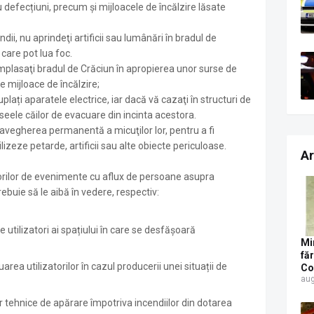
u defecțiuni, precum și mijloacele de încălzire lăsate
ii, nu aprindeţi artificii sau lumânări în bradul de
care pot lua foc.
lasaţi bradul de Crăciun în apropierea unor surse de
e mijloace de încălzire;
cuplați aparatele electrice, iar dacă vă cazaţi în structuri de
raseele căilor de evacuare din incinta acestora.
vegherea permanentă a micuţilor lor, pentru a fi
lizeze petarde, artificii sau alte obiecte periculoase.
Ar
rilor de evenimente cu aflux de persoane asupra
ebuie să le aibă în vedere, respectiv:
utilizatori ai spațiului în care se desfășoară
Mi
fă
rea utilizatorilor în cazul producerii unei situații de
Co
aug
Su
pe
r tehnice de apărare împotriva incendiilor din dotarea
pa