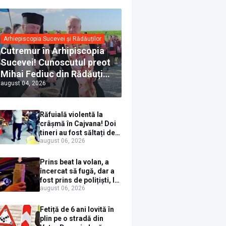
Arhiepiscopia Sucevei și Rădăuților
Cutremur în Arhipiscopia
Sucevei! Cunoscutul preot
Mihai Fediuc din Rădăuți a
august 04, 2026
trecut la Biserica Creștină
Ortodoxă Valahă. ÎPS
Calinic anunță că îi
Răfuială violentă la
pregătește judecata
crâșmă în Cajvana! Doi
canonică
tineri au fost săltați de
august 06, 2026
polițiști după un scandal
cu pumni și mașini
distruse
Prins beat la volan, a
încercat să fugă, dar a
fost prins de polițiști, la
august 06, 2026
Dorna Candrenilor.
Rezultatul etilotestului:
1,59 mg/l alcool pur în
Fetiță de 6 ani lovită în
aerul expirat
plin pe o stradă din