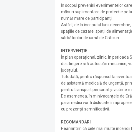
În scopul prevenirii evenimentelor care
măsuri suplimentare de protecție pe lin
număr mare de participanți.
Astfel, de la începutul lunii decembrie,
spațiile de cazare, spații de alimentaț
sărbătorilor de iarnă de Crăciun.
INTERVENȚIE
În plan operațional, zilnic, în perioad
de stingere și 5 autoscări mecanice, vo
județului.
Totodată, pentru răspunsul la eventua
de asistență medicală de urgență, prim-
pentru transport personal şi victime m
De asemenea, în minivacanțele de Crăc
paramedici vor fi dislocate în apropier
cu prezență semnificativă.
RECOMANDĂRI
Reamintim că cele mai multe incendii l