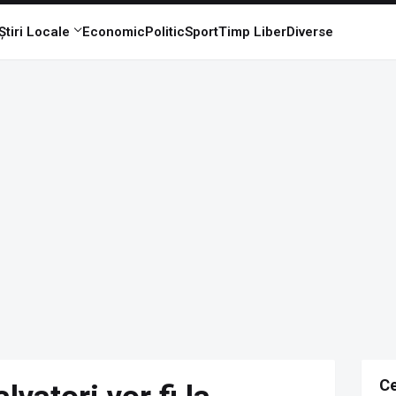
Știri Locale
Economic
Politic
Sport
Timp Liber
Diverse
Ce