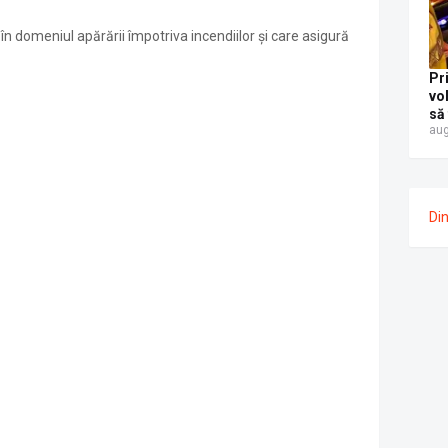
i în domeniul apărării împotriva incendiilor și care asigură
Pr
vo
să
aug
fo
pol
Ca
Re
eti
Di
mg
ae