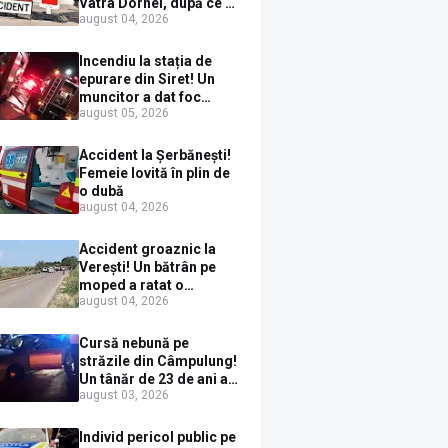
Vatra Dornei, după ce a
august 04, 2026
ieșit în fața mașinii prin
loc nepermis
Incendiu la stația de
epurare din Siret! Un
muncitor a dat foc
august 05, 2026
pompelor de apă în timp
ce le alimenta cu
combustibil
Accident la Șerbănești!
Femeie lovită în plin de
o dubă
august 04, 2026
Accident groaznic la
Verești! Un bătrân pe
moped a ratat o
august 04, 2026
depășire și a ajuns sub
un TIR
Cursă nebună pe
străzile din Câmpulung!
Un tânăr de 23 de ani a
august 03, 2026
fugit de poliție cu un
BMW, dar s-a oprit într-
un gard de pe strada
Individ pericol public pe