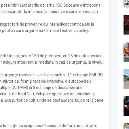
 pot umbri sărbătorile de iarnă, ISU Suceava a întreprins
ia securității la incendiu la obiectivele care reunesc un
 inspectorii de prevenire au intensificat controalele la
ie publică care organizează mese festive cu prilejul
a Sărbătorilor, peste 160 de pompieri, cu 25 de autospeciale
r asigura intervenția imediată în caz de urgență, la nivelul
le urgenţe medicale, vor fi disponibile 11 echipaje SMURD
ajutor calificat și terapie intensivă, o autospecială
ultiple (ATPVM) și 6 echipaje de descarcerare.
iun și de Anul Nou, echipaje operative de pompieri și
ea lăcașurilor de cult, unde se desfășoară slujbe religioase
a locuințe au drept cauză coșurile de fum necurățate,