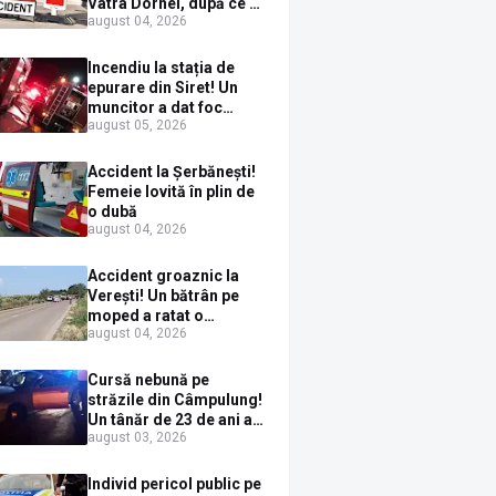
Vatra Dornei, după ce a
august 04, 2026
ieșit în fața mașinii prin
loc nepermis
Incendiu la stația de
epurare din Siret! Un
muncitor a dat foc
august 05, 2026
pompelor de apă în timp
ce le alimenta cu
combustibil
Accident la Șerbănești!
Femeie lovită în plin de
o dubă
august 04, 2026
Accident groaznic la
Verești! Un bătrân pe
moped a ratat o
august 04, 2026
depășire și a ajuns sub
un TIR
Cursă nebună pe
străzile din Câmpulung!
Un tânăr de 23 de ani a
august 03, 2026
fugit de poliție cu un
BMW, dar s-a oprit într-
un gard de pe strada
Individ pericol public pe