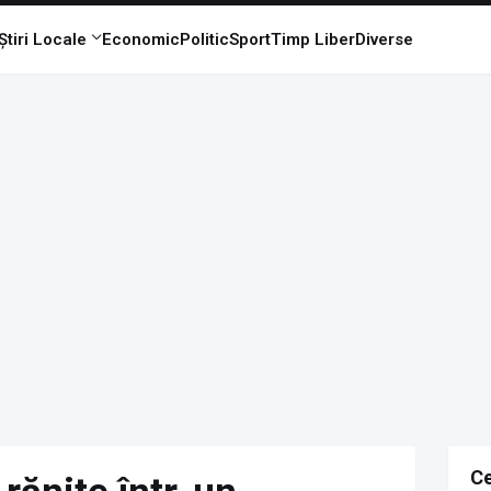
Știri Locale
Economic
Politic
Sport
Timp Liber
Diverse
Ce