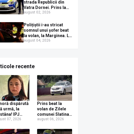
Sirenei
strada Republicii din
Vatra Dornei. Prins la
august 02, 2026
volan cu mașina
avariată și băut bine, în
plină zi
Polițiștii i-au stricat
somnul unui șofer beat
la volan, la Marginea. L-
august 04, 2026
au trezit instant cu un
dosar penal
ticole recente
noră dispărută
Prins beat la
ră urmă, la
volan de Zilele
stâna! IPJ
comunei Slatina!
ust 07, 2026
august 06, 2026
ceava, apel
Un localnic s-a
ntru ajutor din
ales cu dosar
rtea populației
penal după ce a