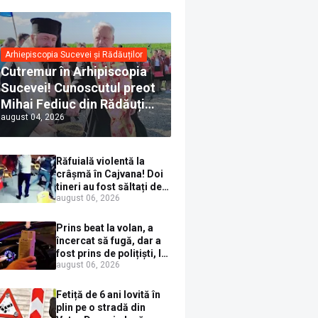
Arhiepiscopia Sucevei și Rădăuților
Cutremur în Arhipiscopia
Sucevei! Cunoscutul preot
Mihai Fediuc din Rădăuți a
august 04, 2026
trecut la Biserica Creștină
Ortodoxă Valahă. ÎPS
Calinic anunță că îi
Răfuială violentă la
pregătește judecata
crâșmă în Cajvana! Doi
canonică
tineri au fost săltați de
august 06, 2026
polițiști după un scandal
cu pumni și mașini
distruse
Prins beat la volan, a
încercat să fugă, dar a
fost prins de polițiști, la
august 06, 2026
Dorna Candrenilor.
Rezultatul etilotestului:
1,59 mg/l alcool pur în
Fetiță de 6 ani lovită în
aerul expirat
plin pe o stradă din