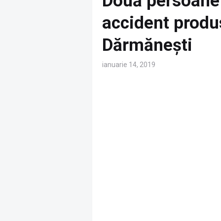
Două persoane 
accident produs
Dărmănești
ianuarie 14, 2019