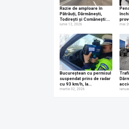
Razie de amploare în
Pens
Pătrăuți, Dărmănești,
înch
Todirești și Comănești:
prov
Amenzi de aproape
iunie 12, 2026
beat
mai 2
80.000 de lei și un șofer
anula
recidivist reținut
Bucureștean cu permisul
Traf
suspendat prins de radar
Dărm
cu 93 km/h, la
acci
Dărmănești. Dosar penal
martie 02, 2026
cami
ianua
deschis de polițiști
un a