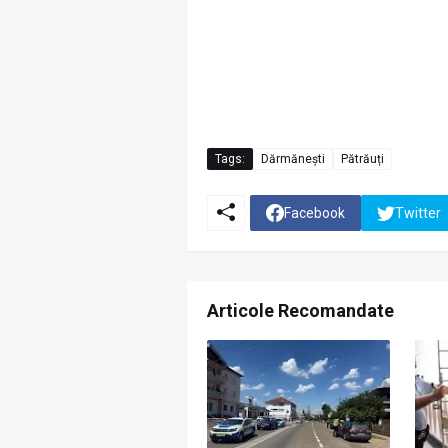
Tags:
Dărmănești
Pătrăuți
Facebook
Twitter
Articole Recomandate