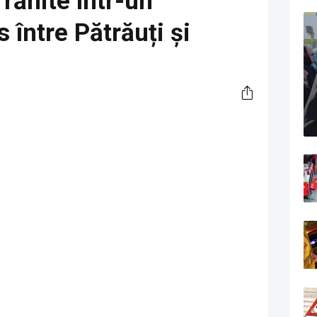
rănite într-un
 între Pătrăuți și