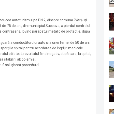
conducea autoturismul pe DN 2, dinspre comuna Pătrăuți
 de 75 de ani, din municipiul Suceava, a pierdut controlul
pe contrasens, lovind parapetul metalic de protecție, după
uşoară a conducătorului auto și a unei femei de 50 de ani,
sporți la spital pentru acordarea de îngrijiri medicale.
ul etilotest, rezultatul fiind negativ, după care, la spital,
a stabilirii alcoolemiei.
a fi soluționat procedural.