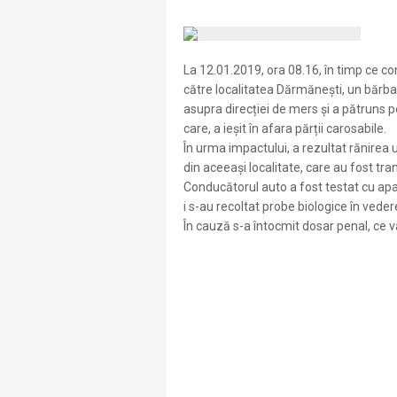
La 12.01.2019, ora 08.16, în timp ce 
către localitatea Dărmănești, un bărbat
asupra direcției de mers și a pătruns 
care, a ieșit în afara părții carosabile.
În urma impactului, a rezultat rănirea 
din aceeași localitate, care au fost tran
Conducătorul auto a fost testat cu aparat
i s-au recoltat probe biologice în vedere
În cauză s-a întocmit dosar penal, ce v